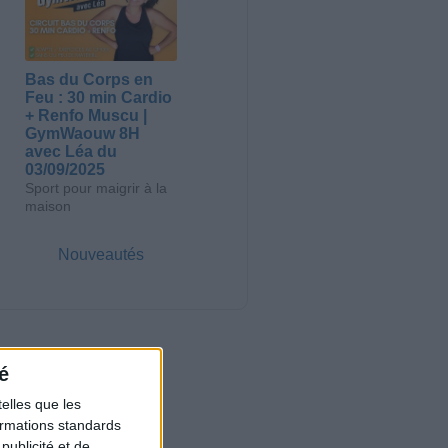
Bas du Corps en
Feu : 30 min Cardio
+ Renfo Muscu |
GymWaouw 8H
avec Léa du
03/09/2025
Sport pour maigrir à la
maison
Nouveautés
é
elles que les
formations standards
ublicité et de