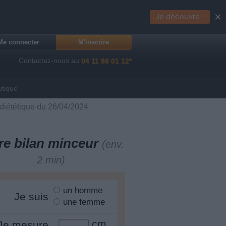
×
Je découvre !
Me connecter
M'inscrire
Contactez-nous au
04 11 88 01 12*
utique
 diététique du 26/04/2024
re bilan minceur
(env.
2 min)
un homme
Je suis
une femme
cm
Je mesure