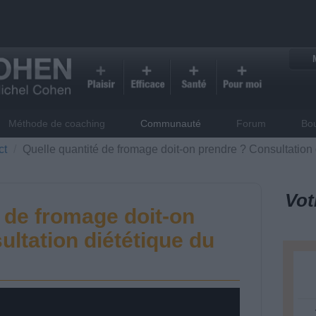
Méthode de coaching
Communauté
Forum
Bo
ct
Quelle quantité de fromage doit-on prendre ? Consultation
Vot
 de fromage doit-on
ltation diététique du