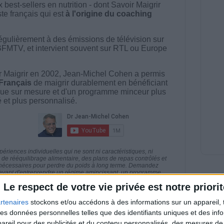
best-sellers en nutrition - dont Savoir Maigrir
ste français qui est
à l'origine du coaching
égulièrement à des émissions de télévision sur
BFMTV, et intervient souvent sur RTL ou Europe
 Maigrir en 2002, Jean-Michel Cohen a permis
 Français
de maigrir durablement en bénéficiant
ue sur mesure et d'un programme minceur plus
té et plus personnalisé.
riences individuelles qui ne sont ni caractéristiques, ni
e rééquilibrage alimentaire, des plans de repas contrôlés et
 nécessaires pour perdre du poids à long terme. Demandez
nt avant d'entreprendre un régime amincissant, un programme
itionnelles.
Le respect de votre vie privée est notre priorit
rtenaires
stockons et/ou accédons à des informations sur un appareil, t
 des données personnelles telles que des identifiants uniques et des in
reil pour des publicités et du contenu personnalisés, des mesures de p