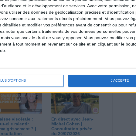
direct
 d'audience et le développement de services.
Avec votre permission, n
Voir tout
s utiliser des données de géolocalisation précises et d’identification 
ouvez consentir aux traitements décrits précédemment. Vous pouvez é
estions en live en participant à des vidéo-
l et les diététiciennes du programme.
s détaillées et modifier vos préférences avant de consentir ou pour ref
lez noter que certains traitements de vos données personnelles peuven
 mais vous avez le droit de vous y opposer. Vous pouvez modifier vos 
tement à tout moment en revenant sur ce site et en cliquant sur le bouto
eb.
 plan à 1600
Comment perdre le
lories est-il trop
dernier kilo avant la
pieux ?
stabilisation ? |
nsultation
Consultation
PLUS D'OPTIONS
J'ACCEPTE
ététique du
diététique du
/08/2026
29/07/2026
aisse viscérale :
En direct avec Jean-
ut-elle ralentir
Michel Cohen |
amaigrissement ? |
Consultation privée
nsultation
du 20/07/2026