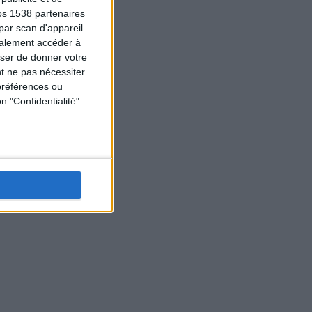
os 1538 partenaires
par scan d'appareil.
galement accéder à
user de donner votre
t ne pas nécessiter
préférences ou
n "Confidentialité"