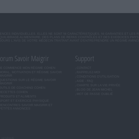
CES INDIVIDUELLES. ELLES NE SONT NI CARACTÉRISTIQUES, NI GARANTIES ET LES 
UILIBRAGE ALIMENTAIRE, DES PLANS DE REPAS CONTRÔLÉS ET DES EXERCICES PHY
OURS L'AVIS DE VOTRE MÉDECIN TRAITANT AVANT D'ENTREPRENDRE UN RÉGIME AMINC
orum Savoir Maigrir
Support
JE COMMENCE MON RÉGIME COHEN
CONTACT
MORAL, MOTIVATION ET RÉGIME SAVOIR
RAPPELEZ-MOI
MAIGRIR
CONDITIONS D'UTILISATION
QUESTIONS SUR LE RÉGIME SAVOIR
AIDE - FAQ
MAIGRIR
CHARTE SUR LA VIE PRIVÉE
OUTILS DE COACHING COHEN
BLOG DE JEAN MICHEL
RECETTES COHEN
MOT DE PASSE OUBLIÉ
PRODUITS ET ALIMENTS
SPORT ET EXERCICE PHYSIQUE
RENCONTRES SAVOIR MAIGRIR ET
PETITES ANNONCES
u vendredi.