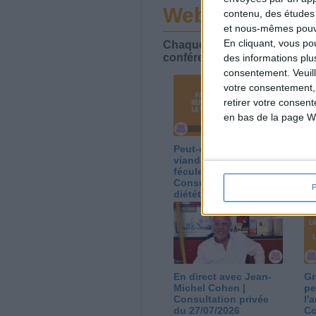
Webinaires en 
contenu, des études
et nous-mêmes pouvon
En cliquant, vous p
Chaque semaine, posez vos qu
conférences avec Jean-Miche
des informations plu
consentement.
Veuil
votre consentement,
retirer votre consen
en bas de la page W
Peut-on remplacer la
Le
viande par des
ca
féculents ?
co
Consultation
Co
diététique du
di
05/08/2026
03
En direct avec Jean-
Gr
Michel Cohen |
pe
Consultation privée
l'
du 27/07/2026
Co