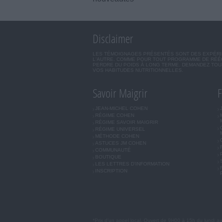
Disclaimer
LES TÉMOIGNAGES PRÉSENTÉS SONT DES EXPÉRIEN
L'AUTRE. COMME POUR TOUT PROGRAMME DE RÉÉQ
PERDRE DU POIDS À LONG TERME. DEMANDEZ TOUJ
VOS HABITUDES NUTRITIONNELLES.
Savoir Maigrir
F
JEAN-MICHEL COHEN
RÉGIME COHEN
RÉGIME SAVOIR MAIGRIR
RÉGIME UNIVERSEL
MÉTHODE COHEN
ASTUCES JM COHEN
COMMUNAUTÉ
BOUTIQUE
LES LETTRES D'INFORMATION
INSCRIPTION
*Prix d'un appel local. Ouvert de 9H00 à 15h du lundi a