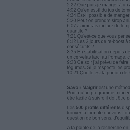
2:22 Que puis-je manger à un 
4:02 Qu'en est-il du jus de tom
4:34 Est-il possible de manger 
5:20 Peut-on prendre sirop ani
6:07 J'aimerais inclure de tem
quantité ?
7:21 Qu'est-ce que vous pensez
8:12 Les 2 jours de re-boost à
consécutifs ?
8:35 En stabilisation depuis d
un cervelas farci au fromage, 
9:23 Ce soir j'ai prévu de faire
légumes. Si je respecte les pr
10:21 Quelle est la portion de k
Savoir Maigrir
est une méthode
Pour qu’un programme minceur soi
être facile à suivre il doit être
Les
500 profils différents
disp
trouver la formule qui vous con
question de bon sens, d'équilibr
A la pointe de la recherche en 