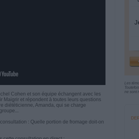
J
Les tém
Toutefoi
ne sont n
chel Cohen et son équipe échangent avec les
aigrir et répondent à toutes leurs questions
otre diététicienne, Amanda, qui se charge
groupe...
DER
consultation : Quelle portion de fromage doit-on
cette consultation en direct :