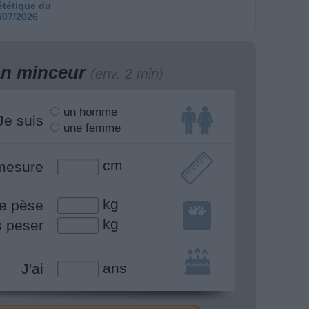
ététique du
/07/2026
lan minceur
(env. 2 min)
un homme
Je suis
une femme
cm
mesure
kg
e pèse
kg
s peser
ans
J'ai