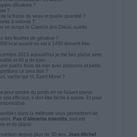
apéro dînatoire ?
ate ?
de la fraise de veau et quelle quantité ?
sette à volonté ?
ps en temps le Caprice des Dieux, quelle
 des feuilles de gélatine ?
 900 kcal quand on est à 1400 doivent être
écembre 2023 aujourd'hui je me fais plaisir avec
crudité et 40 g de pain…
 une paella fruits de mer avec poissons et petits
oportions ce sera bon ?
iri, vache qui rit, Saint Moret ?
 pour perdre du poids en se faisant plaisir.
t efficace, il doit être facile à suivre. Et pour
 personnalisé.
onibles dans la méthode vous permettront de
vient.
Pas d'aliments interdits
, tout est
e et de plaisir.
nutrition depuis plus de 30 ans,
Jean-Michel