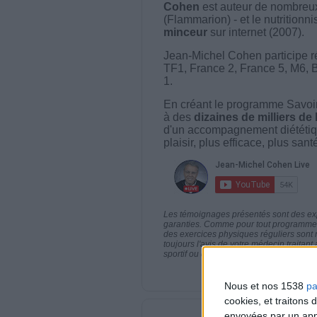
Cohen
est auteur de nombreux 
(Flammarion) - et le nutritionni
minceur
sur internet (2007).
Jean-Michel Cohen participe r
TF1, France 2, France 5, M6, 
1.
En créant le programme Savoir
à des
dizaines de milliers de
d'un accompagnement diététiq
plaisir, plus efficace, plus san
Les témoignages présentés sont des expé
garanties. Comme pour tout programme d
des exercices physiques réguliers sont
toujours l'avis de votre médecin traita
sportif ou de modifier vos habitudes nutr
Nous et nos 1538
pa
cookies, et traitons
envoyées par un appa