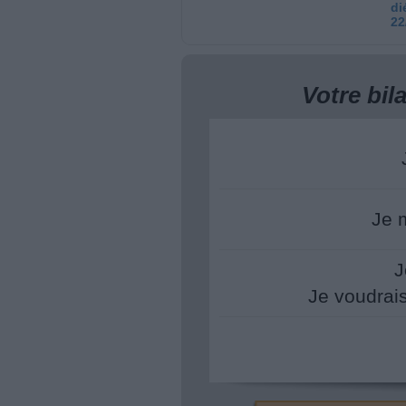
di
22
Votre bi
Je 
J
Je voudrai