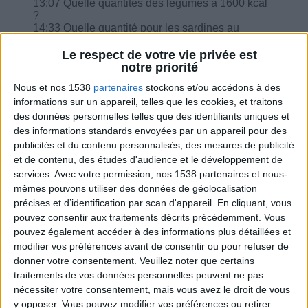
13:07 Quelle quantités des légumes à 1600 kcal
?
14:33 Quelle quantité pour les sardines au
naturel à prendre ?
16:23 Je bois un mug de lait écrémé après le
Le respect de votre vie privée est
dîner, est-ce bon ?
notre priorité
17:39 Équivalence d'un rouleau de printemps ?
Nous et nos 1538
partenaires
stockons et/ou accédons à des
Combien de tranche de fromage à raclette ?
informations sur un appareil, telles que les cookies, et traitons
des données personnelles telles que des identifiants uniques et
des informations standards envoyées par un appareil pour des
publicités et du contenu personnalisés, des mesures de publicité
et de contenu, des études d'audience et le développement de
Combien de kilos souhaitez-vous perdre ?
services.
Avec votre permission, nos 1538 partenaires et nous-
mêmes pouvons utiliser des données de géolocalisation
Moins de
De 5 à 10
Plus de
précises et d’identification par scan d'appareil. En cliquant, vous
5 kilos
kilos
10 kilos
pouvez consentir aux traitements décrits précédemment. Vous
pouvez également accéder à des informations plus détaillées et
modifier vos préférences avant de consentir ou pour refuser de
donner votre consentement.
Veuillez noter que certains
Webinaires en direct
Voir tout
traitements de vos données personnelles peuvent ne pas
nécessiter votre consentement, mais vous avez le droit de vous
Chaque semaine, posez vos questions en live
y opposer. Vous pouvez modifier vos préférences ou retirer