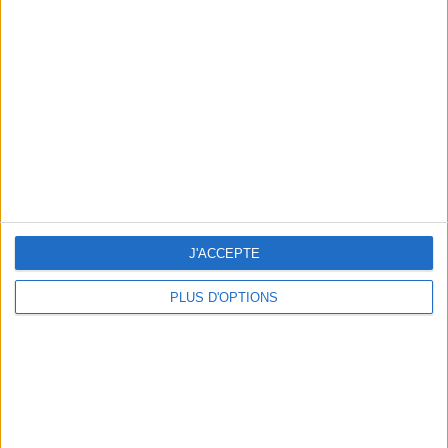
Votre bilan minceur
(env. 2
min)
un homme
Je suis
une femme
cm
Je mesure
kg
Je pèse
J'ACCEPTE
kg
Je voudrais
peser
PLUS D'OPTIONS
ans
J'ai