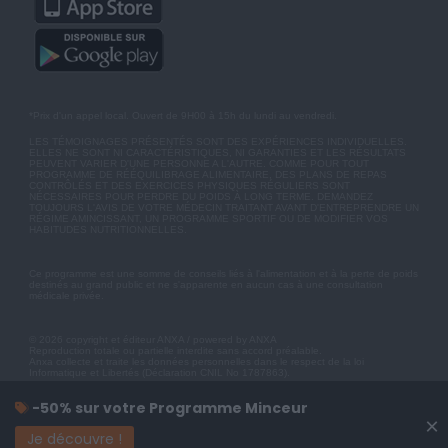
*Prix d'un appel local. Ouvert de 9H00 à 15h du lundi au vendredi.
LES TÉMOIGNAGES PRÉSENTÉS SONT DES EXPÉRIENCES INDIVIDUELLES.
ELLES NE SONT NI CARACTÉRISTIQUES, NI GARANTIES ET LES RÉSULTATS
PEUVENT VARIER D'UNE PERSONNE A L'AUTRE. COMME POUR TOUT
PROGRAMME DE RÉÉQUILIBRAGE ALIMENTAIRE, DES PLANS DE REPAS
CONTRÔLÉS ET DES EXERCICES PHYSIQUES RÉGULIERS SONT
NÉCESSAIRES POUR PERDRE DU POIDS À LONG TERME. DEMANDEZ
TOUJOURS L'AVIS DE VOTRE MÉDECIN TRAITANT AVANT D'ENTREPRENDRE UN
RÉGIME AMINCISSANT, UN PROGRAMME SPORTIF OU DE MODIFIER VOS
HABITUDES NUTRITIONNELLES.
Ce programme est une somme de conseils liés à l'alimentation et à la perte de poids
destinés au grand public et ne s'apparente en aucun cas à une consultation
médicale privée.
© 2026 copyright et éditeur ANXA / powered by ANXA
Reproduction totale ou partielle interdite sans accord préalable.
Anxa collecte et traite les données personnelles dans le respect de la loi
Informatique et Libertés (Déclaration CNIL No 1787863).
-50% sur votre Programme Minceur
×
Je découvre !