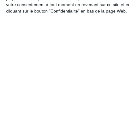
en participant à des vidéo-conférences avec
votre consentement à tout moment en revenant sur ce site et en
Jean-Michel et les diététiciennes du
programme.
cliquant sur le bouton "Confidentialité" en bas de la page Web.
Peut-on remplacer la viande par des féculents
? Consultation diététique du 05/08/2026