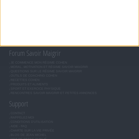
JEAN-MICHEL COHEN
RÉGIME COHEN
RÉGIME SAVOIR MAIGRIR
RÉGIME UNIVERSEL
MÉTHODE COHEN
ASTUCES JM COHEN
COMMUNAUTÉ
BOUTIQUE
LES LETTRES D'INFORMATION
INSCRIPTION
Forum Savoir Maigrir
JE COMMENCE MON RÉGIME COHEN
MORAL, MOTIVATION ET RÉGIME SAVOIR MAIGRIR
QUESTIONS SUR LE RÉGIME SAVOIR MAIGRIR
OUTILS DE COACHING COHEN
RECETTES COHEN
PRODUITS ET ALIMENTS
SPORT ET EXERCICE PHYSIQUE
RENCONTRES SAVOIR MAIGRIR ET PETITES ANNONCES
Support
CONTACT
RAPPELEZ-MOI
CONDITIONS D'UTILISATION
AIDE - FAQ
CHARTE SUR LA VIE PRIVÉE
BLOG DE JEAN MICHEL