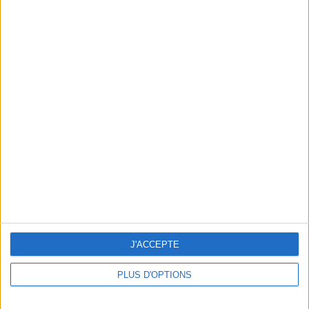
En direct avec Jean-Michel Cohen |
Consultation privée du 20/07/2026
Votre bilan minceur
(env. 2
min)
un homme
Je suis
une femme
cm
Je mesure
J'ACCEPTE
kg
Je pèse
PLUS D'OPTIONS
kg
Je voudrais