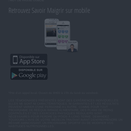
MOT DE PASSE OUBLIÉ
Retrouvez Savoir Maigrir sur mobile
*Prix d'un appel local. Ouvert de 9H00 à 15h du lundi au vendredi.
LES TÉMOIGNAGES PRÉSENTÉS SONT DES EXPÉRIENCES INDIVIDUELLES.
ELLES NE SONT NI CARACTÉRISTIQUES, NI GARANTIES ET LES RÉSULTATS
PEUVENT VARIER D'UNE PERSONNE A L'AUTRE. COMME POUR TOUT
PROGRAMME DE RÉÉQUILIBRAGE ALIMENTAIRE, DES PLANS DE REPAS
CONTRÔLÉS ET DES EXERCICES PHYSIQUES RÉGULIERS SONT
NÉCESSAIRES POUR PERDRE DU POIDS À LONG TERME. DEMANDEZ
TOUJOURS L'AVIS DE VOTRE MÉDECIN TRAITANT AVANT D'ENTREPRENDRE UN
RÉGIME AMINCISSANT, UN PROGRAMME SPORTIF OU DE MODIFIER VOS
HABITUDES NUTRITIONNELLES.