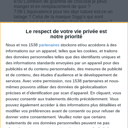
6:50 Combien de gramme de chocolat je peux
manger et en remplacement de quoi ?
7:06 L'équivalence pour les skyr nature est-ce un
laitage ? Celui de la marque Siggi's qui sont
sucrés, peut-on en prendre dans le programme ?
Combien et à la place de quel laitage ?
Le respect de votre vie privée est
8:34 Des tartines de pain de campagne Pasquier,
notre priorité
quelle équivalence et combien de grammes
manger par jour ?
Nous et nos 1538
partenaires
stockons et/ou accédons à des
9:04 J'ai perdu 1,8 kg mais depuis 1 semaine je
informations sur un appareil, telles que les cookies, et traitons
me lève la nuit 2 pour aller aux toilettes, cela me
des données personnelles telles que des identifiants uniques et
réveille et mon sommeil et pas au top.
10:49 Je ne peux pas tout manger, qu'est-ce que
des informations standards envoyées par un appareil pour des
l'on fait ?
publicités et du contenu personnalisés, des mesures de publicité
12:01 Je viens de faire un pain d'épice, combien
et de contenu, des études d'audience et le développement de
je peux en prendre à midi avec mon café (plaisir
services.
Avec votre permission, nos 1538 partenaires et nous-
de la semaine) ?
mêmes pouvons utiliser des données de géolocalisation
précises et d’identification par scan d'appareil. En cliquant, vous
pouvez consentir aux traitements décrits précédemment. Vous
pouvez également accéder à des informations plus détaillées et
modifier vos préférences avant de consentir ou pour refuser de
Combien de kilos souhaitez-vous perdre ?
donner votre consentement.
Veuillez noter que certains
traitements de vos données personnelles peuvent ne pas