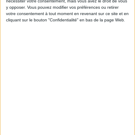
Moins de
De 5 à 10
Plus de
nécessiter votre consentement, mais vous avez le droit de vous
5 kilos
kilos
10 kilos
y opposer. Vous pouvez modifier vos préférences ou retirer
votre consentement à tout moment en revenant sur ce site et en
cliquant sur le bouton "Confidentialité" en bas de la page Web.
Webinaires en direct
Voir tout
Chaque semaine, posez vos questions en live
en participant à des vidéo-conférences avec
Jean-Michel et les diététiciennes du
programme.
Peut-on remplacer la viande par des féculents
? Consultation diététique du 05/08/2026