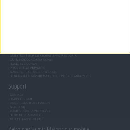
RÉGIME SAVOIR MAIGRIR
RÉGIME UNIVERSEL
MÉTHODE COHEN
ASTUCES JM COHEN
COMMUNAUTÉ
BOUTIQUE
LES LETTRES D'INFORMATION
INSCRIPTION
Forum Savoir Maigrir
JE COMMENCE MON RÉGIME COHEN
MORAL, MOTIVATION ET RÉGIME SAVOIR MAIGRIR
QUESTIONS SUR LE RÉGIME SAVOIR MAIGRIR
OUTILS DE COACHING COHEN
RECETTES COHEN
PRODUITS ET ALIMENTS
SPORT ET EXERCICE PHYSIQUE
RENCONTRES SAVOIR MAIGRIR ET PETITES ANNONCES
Support
CONTACT
RAPPELEZ-MOI
CONDITIONS D'UTILISATION
AIDE - FAQ
CHARTE SUR LA VIE PRIVÉE
BLOG DE JEAN MICHEL
MOT DE PASSE OUBLIÉ
Retrouvez Savoir Maigrir sur mobile