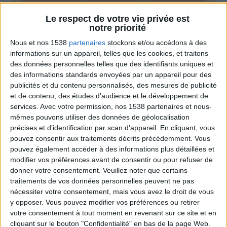
Le respect de votre vie privée est
notre priorité
Webinaires en direct
Voir tout
Nous et nos 1538
partenaires
stockons et/ou accédons à des
informations sur un appareil, telles que les cookies, et traitons
Chaque semaine, posez vos questions en live
en participant à des vidéo-conférences avec
des données personnelles telles que des identifiants uniques et
Jean-Michel et les diététiciennes du
des informations standards envoyées par un appareil pour des
programme.
publicités et du contenu personnalisés, des mesures de publicité
et de contenu, des études d'audience et le développement de
services.
Avec votre permission, nos 1538 partenaires et nous-
mêmes pouvons utiliser des données de géolocalisation
précises et d’identification par scan d'appareil. En cliquant, vous
pouvez consentir aux traitements décrits précédemment. Vous
pouvez également accéder à des informations plus détaillées et
modifier vos préférences avant de consentir ou pour refuser de
donner votre consentement.
Veuillez noter que certains
traitements de vos données personnelles peuvent ne pas
nécessiter votre consentement, mais vous avez le droit de vous
Peut-on remplacer la viande par des féculents
y opposer. Vous pouvez modifier vos préférences ou retirer
? Consultation diététique du 05/08/2026
votre consentement à tout moment en revenant sur ce site et en
cliquant sur le bouton "Confidentialité" en bas de la page Web.