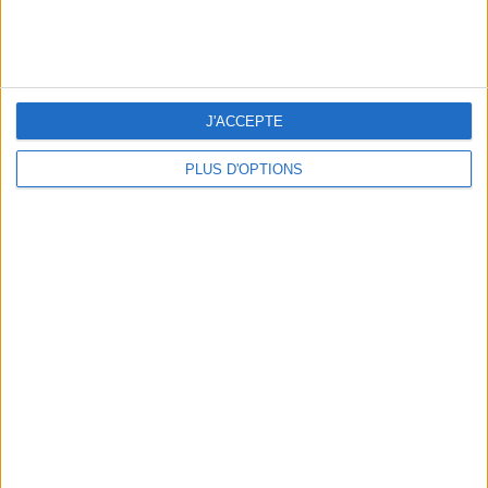
ans
J'ai
J'ACCEPTE
PLUS D'OPTIONS
DERNIÈRES VIDÉO
Peut-on remplacer la
viande par des
féculents ?
Consultation
diététique du
05/08/2026
Webinaires en direct