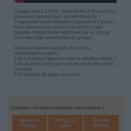
Chaque jour à 13H00, Jean-Michel Cohen et son
équipe échangent avec les Membres du
Programme Savoir Maigrir et répondent à toutes
leurs questions en direct. Aujourd'hui, c'est
Isabelle, diététicienne diplômée, qui se charge
d'animer cette consultation de groupe...
Parmi les thèmes abordés dans cette
consultation en direct:
2:40 La chaleur favorise-t-elle la rétention d'eau ?
5:30 Je perds 200 g par jour depuis la deuxième
semaine
8:28 Recette de glace au yaourt
Combien de kilos souhaitez-vous perdre ?
Moins de
De 5 à 10
Plus de
5 kilos
kilos
10 kilos