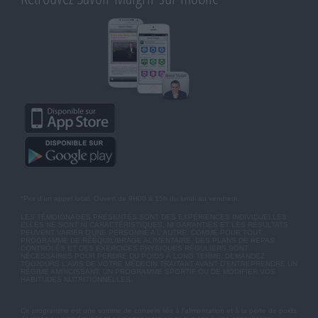
*Prix d'un appel local. Ouvert de 9H00 à 15h du lundi au vendredi.
LES TÉMOIGNAGES PRÉSENTÉS SONT DES EXPÉRIENCES INDIVIDUELLES.
ELLES NE SONT NI CARACTÉRISTIQUES, NI GARANTIES ET LES RÉSULTATS
PEUVENT VARIER D'UNE PERSONNE A L'AUTRE. COMME POUR TOUT
PROGRAMME DE RÉÉQUILIBRAGE ALIMENTAIRE, DES PLANS DE REPAS
CONTRÔLÉS ET DES EXERCICES PHYSIQUES RÉGULIERS SONT
NÉCESSAIRES POUR PERDRE DU POIDS À LONG TERME. DEMANDEZ
TOUJOURS L'AVIS DE VOTRE MÉDECIN TRAITANT AVANT D'ENTREPRENDRE UN
RÉGIME AMINCISSANT, UN PROGRAMME SPORTIF OU DE MODIFIER VOS
HABITUDES NUTRITIONNELLES.
Ce programme est une somme de conseils liés à l'alimentation et à la perte de poids