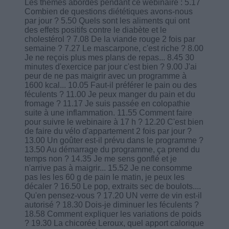
Les thèmes abordés pendant ce webinaire : 5.17
Combien de questions diététiques avons-nous
par jour ? 5.50 Quels sont les aliments qui ont
des effets positifs contre le diabète et le
cholestérol ? 7.08 De la viande rouge 2 fois par
semaine ? 7.27 Le mascarpone, c'est riche ? 8.00
Je ne reçois plus mes plans de repas... 8.45 30
minutes d'exercice par jour c'est bien ? 9.00 J'ai
peur de ne pas maigrir avec un programme à
1600 kcal... 10.05 Faut-il préférer le pain ou des
féculents ? 11.00 Je peux manger du pain et du
fromage ? 11.17 Je suis passée en colopathie
suite à une inflammation. 11.55 Comment faire
pour suivre le webinaire à 17 h ? 12.20 C'est bien
de faire du vélo d'appartement 2 fois par jour ?
13.00 Un goûter est-il prévu dans le programme ?
13.50 Au démarrage du programme, ça prend du
temps non ? 14.35 Je me sens gonflé et je
n'arrive pas à maigrir... 15.52 Je ne consomme
pas les les 60 g de pain le matin, je peux les
décaler ? 16.50 Le pop, extraits sec de boulots....
Qu'en pensez-vous ? 17.20 UN verre de vin est-il
autorisé ? 18.30 Dois-je diminuer les féculents ?
18.58 Comment expliquer les variations de poids
? 19.30 La chicorée Leroux, quel apport calorique