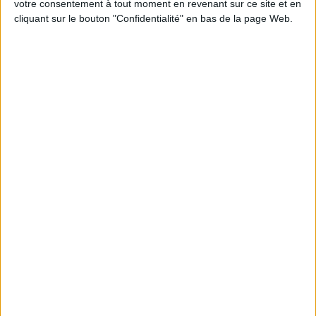
votre consentement à tout moment en revenant sur ce site et en
cliquant sur le bouton "Confidentialité" en bas de la page Web.
Peut-on remplacer la viande par des féculents
? Consultation diététique du 05/08/2026
Le plan à 1600 calories est-il trop copieux ?