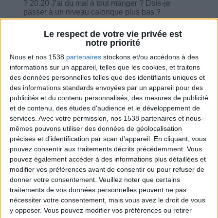
? 20.20 J'ai du mal à tout manger ? Dois-je
passer à un niveau calorique plus bas ?
Le respect de votre vie privée est
notre priorité
Nous et nos 1538
partenaires
stockons et/ou accédons à des
Combien de kilos souhaitez-vous perdre ?
informations sur un appareil, telles que les cookies, et traitons
des données personnelles telles que des identifiants uniques et
des informations standards envoyées par un appareil pour des
Moins de
De 5 à 10
Plus de
5 kilos
kilos
10 kilos
publicités et du contenu personnalisés, des mesures de publicité
et de contenu, des études d'audience et le développement de
services.
Avec votre permission, nos 1538 partenaires et nous-
mêmes pouvons utiliser des données de géolocalisation
Webinaires en direct
précises et d’identification par scan d'appareil. En cliquant, vous
Voir tout
pouvez consentir aux traitements décrits précédemment. Vous
Chaque semaine, posez vos questions en live
pouvez également accéder à des informations plus détaillées et
en participant à des vidéo-conférences avec
modifier vos préférences avant de consentir ou pour refuser de
Jean-Michel et les diététiciennes du
donner votre consentement.
Veuillez noter que certains
programme.
traitements de vos données personnelles peuvent ne pas
nécessiter votre consentement, mais vous avez le droit de vous
y opposer. Vous pouvez modifier vos préférences ou retirer