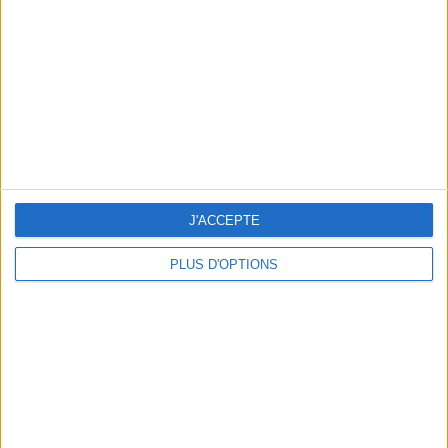
Je suis
une femme
cm
Je mesure
kg
Je pèse
kg
Je voudrais
peser
J'ACCEPTE
ans
J'ai
PLUS D'OPTIONS