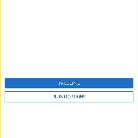
Votre bilan minceur
(env. 2
min)
un homme
Je suis
une femme
cm
Je mesure
kg
Je pèse
J'ACCEPTE
kg
Je voudrais
PLUS D'OPTIONS
peser
ans
J'ai