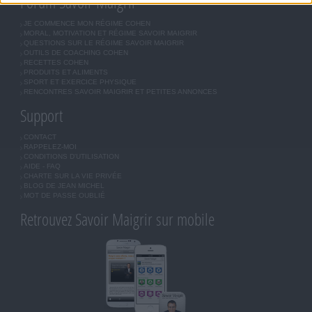
Forum Savoir Maigrir
JE COMMENCE MON RÉGIME COHEN
MORAL, MOTIVATION ET RÉGIME SAVOIR MAIGRIR
QUESTIONS SUR LE RÉGIME SAVOIR MAIGRIR
OUTILS DE COACHING COHEN
RECETTES COHEN
PRODUITS ET ALIMENTS
SPORT ET EXERCICE PHYSIQUE
RENCONTRES SAVOIR MAIGRIR ET PETITES ANNONCES
Support
CONTACT
RAPPELEZ-MOI
CONDITIONS D'UTILISATION
AIDE - FAQ
CHARTE SUR LA VIE PRIVÉE
BLOG DE JEAN MICHEL
MOT DE PASSE OUBLIÉ
Retrouvez Savoir Maigrir sur mobile