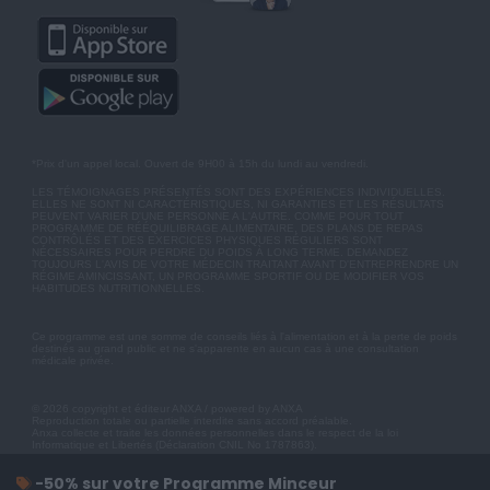
*Prix d'un appel local. Ouvert de 9H00 à 15h du lundi au vendredi.
LES TÉMOIGNAGES PRÉSENTÉS SONT DES EXPÉRIENCES INDIVIDUELLES.
ELLES NE SONT NI CARACTÉRISTIQUES, NI GARANTIES ET LES RÉSULTATS
PEUVENT VARIER D'UNE PERSONNE A L'AUTRE. COMME POUR TOUT
PROGRAMME DE RÉÉQUILIBRAGE ALIMENTAIRE, DES PLANS DE REPAS
CONTRÔLÉS ET DES EXERCICES PHYSIQUES RÉGULIERS SONT
NÉCESSAIRES POUR PERDRE DU POIDS À LONG TERME. DEMANDEZ
TOUJOURS L'AVIS DE VOTRE MÉDECIN TRAITANT AVANT D'ENTREPRENDRE UN
RÉGIME AMINCISSANT, UN PROGRAMME SPORTIF OU DE MODIFIER VOS
HABITUDES NUTRITIONNELLES.
Ce programme est une somme de conseils liés à l'alimentation et à la perte de poids
destinés au grand public et ne s'apparente en aucun cas à une consultation
médicale privée.
© 2026 copyright et éditeur ANXA / powered by ANXA
Reproduction totale ou partielle interdite sans accord préalable.
Anxa collecte et traite les données personnelles dans le respect de la loi
Informatique et Libertés (Déclaration CNIL No 1787863).
-50% sur votre Programme Minceur