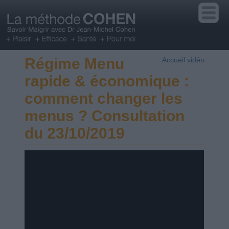
Régime Menu
Accueil vidéo
rapide & économique :
comment changer les
menus ? Consultation
du 23/10/2019