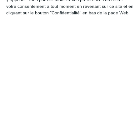
Chaque semaine, posez vos questions en live
votre consentement à tout moment en revenant sur ce site et en
en participant à des vidéo-conférences avec
cliquant sur le bouton "Confidentialité" en bas de la page Web.
Jean-Michel et les diététiciennes du
programme.
Peut-on remplacer la viande par des féculents
? Consultation diététique du 05/08/2026