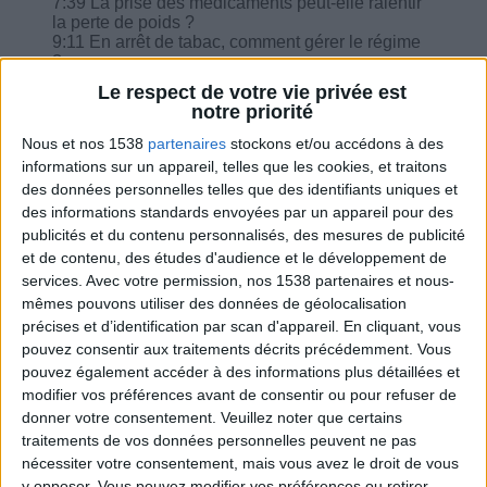
7:39 La prise des médicaments peut-elle ralentir
la perte de poids ?
9:11 En arrêt de tabac, comment gérer le régime
?
10:44 Peut-on manger de chèvre à la place de la
Le respect de votre vie privée est
viande et un laitage en fin de repas ?
notre priorité
11:41 Quelle équivalence pour un boudin noir ?
Quel yaourt à prendre autre que nature ?
Nous et nos 1538
partenaires
stockons et/ou accédons à des
12:31 On n'a pas besoin de 3 laitages par jour
informations sur un appareil, telles que les cookies, et traitons
quand on est adulte ?
des données personnelles telles que des identifiants uniques et
des informations standards envoyées par un appareil pour des
publicités et du contenu personnalisés, des mesures de publicité
et de contenu, des études d'audience et le développement de
services.
Avec votre permission, nos 1538 partenaires et nous-
Combien de kilos souhaitez-vous perdre ?
mêmes pouvons utiliser des données de géolocalisation
précises et d’identification par scan d'appareil. En cliquant, vous
Moins de
De 5 à 10
Plus de
pouvez consentir aux traitements décrits précédemment. Vous
5 kilos
kilos
10 kilos
pouvez également accéder à des informations plus détaillées et
modifier vos préférences avant de consentir ou pour refuser de
donner votre consentement.
Veuillez noter que certains
traitements de vos données personnelles peuvent ne pas
Webinaires en direct
nécessiter votre consentement, mais vous avez le droit de vous
Voir tout
y opposer. Vous pouvez modifier vos préférences ou retirer