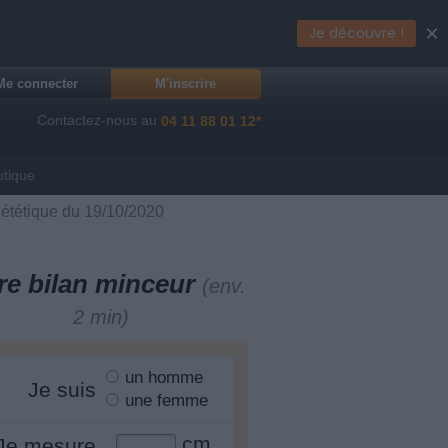
×
Je découvre !
Me connecter
M'inscrire
Contactez-nous au
04 11 88 01 12*
utique
iététique du 19/10/2020
re bilan minceur
(env.
2 min)
un homme
Je suis
une femme
cm
Je mesure