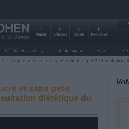
Méthode de coaching
Communauté
Forum
Bo
ct
Régime sans sucre et sans petit déjeuner ? Consultation d
Vot
cre et sans petit
ultation diététique du