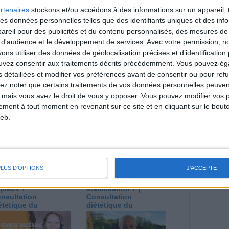
 nécessaires pour perdre du poids à long terme. Demandez
rtenaires
stockons et/ou accédons à des informations sur un appareil, t
nt avant d'entreprendre un régime amincissant, un programme
itionnelles.
 des données personnelles telles que des identifiants uniques et des in
reil pour des publicités et du contenu personnalisés, des mesures de p
 d'audience et le développement de services.
Avec votre permission, n
s utiliser des données de géolocalisation précises et d’identification 
ouvez consentir aux traitements décrits précédemment. Vous pouvez é
direct
s détaillées et modifier vos préférences avant de consentir ou pour ref
Voir tout
lez noter que certains traitements de vos données personnelles peuven
 mais vous avez le droit de vous y opposer. Vous pouvez modifier vos 
estions en live en participant à des vidéo-
l et les diététiciennes du programme.
tement à tout moment en revenant sur ce site et en cliquant sur le bouto
eb.
PLUS D'OPTIONS
J'ACCEPTE
 plan à 1600
Comment perdre le
lories est-il trop
dernier kilo avant la
pieux ?
stabilisation ? |
nsultation
Consultation
ététique du
diététique du
/08/2026
29/07/2026