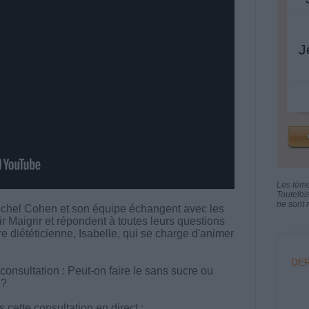
J
Les tém
Toutefoi
ne sont n
chel Cohen et son équipe échangent avec les
aigrir et répondent à toutes leurs questions
tre diététicienne, Isabelle, qui se charge d'animer
DER
consultation : Peut-on faire le sans sucre ou
 ?
cette consultation en direct :