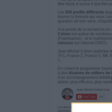
être facile à suivre il doit être
Les
500 profils différents
disp
trouver la formule qui vous con
question de bon sens, d'équilibr
A la pointe de la recherche en 
Cohen
est auteur de nombreux 
(Flammarion) - et le nutritionni
minceur
sur internet (2007).
Jean-Michel Cohen participe r
TF1, France 2, France 5, M6, 
1.
En créant le programme Savoir
à des
dizaines de milliers de
d'un accompagnement diététiq
plaisir, plus efficace, plus san
Les témoignages présentés sont des expé
garanties. Comme pour tout programme d