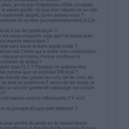
s jours, je n'ai pas l'impression d'être constipée
 le ventre gonflé. Vu que mon intestin ne se vide
n traitement adapté, qu'en pensez-vous ?
weekend on se lève (exceptionnellement) à 11h
i et si oui de quelle façon ?
tre les repas proposés mais que l'on fasse avec
cela marche moins bien ?
ns sans sucre et dans quelle limite ?
nésium sur 2 mois qui a arrêté mes compulsions.
s chocolat ont repris. Puis-je continuer le
i combien de temps ?
uits type XLS ? Pourquoi on autorise leur
re comme quoi on brulerait 700 kcal ?
 au fruit de mer, poulet au curry lait de coco, de
rt de tarte au pomme et 2 verres de vin rouge, je
di j'ai fait une galette de rattrapage, est-ce bon
s ?
fait maison sont-ils intéressants ? Y a-t-il
cre ou presque et sans petit déjeuner ?
 pour perdre du poids en se faisant plaisir.
t efficace, il doit être facile à suivre. Et pour