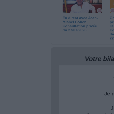
En direct avec Jean-
Gr
Michel Cohen |
pe
Consultation privée
l'
du 27/07/2026
Co
di
22
Votre bi
Je 
J