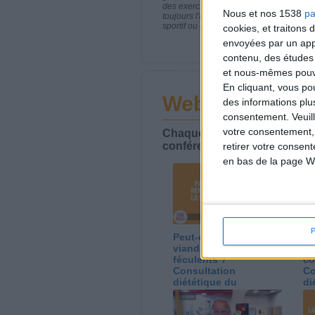
des exercices physiques réguliers sont
Nous et nos 1538
pa
toujours l'avis de votre médecin traita
sportif ou de modifier vos habitudes nutr
cookies, et traitons
envoyées par un appa
contenu, des études
et nous-mêmes pouvon
En cliquant, vous p
Webinaires en 
des informations plu
consentement.
Veuil
votre consentement,
Chaque semaine, posez vos qu
conférences avec Jean-Miche
retirer votre consen
en bas de la page W
Peut-on remplacer la
Le
viande par des
ca
féculents ?
co
Consultation
Co
diététique du
di
05/08/2026
03