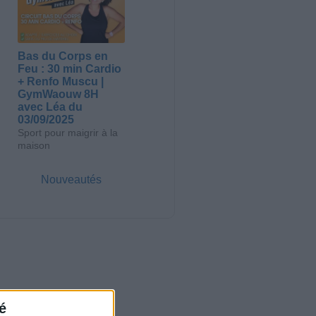
Bas du Corps en
Feu : 30 min Cardio
+ Renfo Muscu |
GymWaouw 8H
avec Léa du
03/09/2025
Sport pour maigrir à la
maison
Nouveautés
é