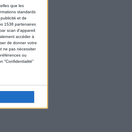
elles que les
formations standards
ublicité et de
os 1538 partenaires
par scan d'appareil.
galement accéder à
user de donner votre
t ne pas nécessiter
préférences ou
n "Confidentialité"