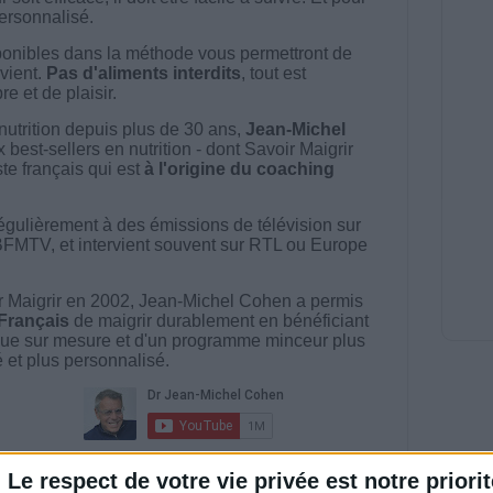
 personnalisé.
onibles dans la méthode vous permettront de
vient.
Pas d'aliments interdits
, tout est
e et de plaisir.
nutrition depuis plus de 30 ans,
Jean-Michel
best-sellers en nutrition - dont Savoir Maigrir
ste français qui est
à l'origine du coaching
égulièrement à des émissions de télévision sur
BFMTV, et intervient souvent sur RTL ou Europe
 Maigrir en 2002, Jean-Michel Cohen a permis
 Français
de maigrir durablement en bénéficiant
ue sur mesure et d'un programme minceur plus
té et plus personnalisé.
riences individuelles qui ne sont ni caractéristiques, ni
Le respect de votre vie privée est notre priorit
e rééquilibrage alimentaire, des plans de repas contrôlés et