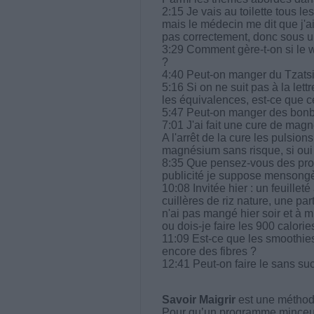
2:15 Je vais au toilette tous le
mais le médecin me dit que j'ai
pas correctement, donc sous u
3:29 Comment gère-t-on si le 
?
4:40 Peut-on manger du Tzatsik
5:16 Si on ne suit pas à la let
les équivalences, est-ce que 
5:47 Peut-on manger des bonbo
7:01 J'ai fait une cure de mag
A l'arrêt de la cure les pulsion
magnésium sans risque, si ou
8:35 Que pensez-vous des prod
publicité je suppose mensongè
10:08 Invitée hier : un feuilleté
cuillères de riz nature, une pa
n'ai pas mangé hier soir et à mi
ou dois-je faire les 900 calorie
11:09 Est-ce que les smoothies 
encore des fibres ?
12:41 Peut-on faire le sans su
Savoir Maigrir
est une méthode
Pour qu’un programme minceur soi