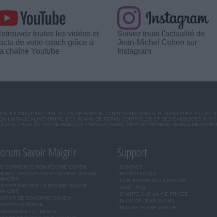
etrouvez toutes les vidéos et
Suivez toute l'actualité de
'actu de votre coach grâce à
Jean-Michel Cohen sur
a chaîne Youtube
Instagram
CES INDIVIDUELLES. ELLES NE SONT NI CARACTÉRISTIQUES, NI GARANTIES ET LES 
UILIBRAGE ALIMENTAIRE, DES PLANS DE REPAS CONTRÔLÉS ET DES EXERCICES PHY
OURS L'AVIS DE VOTRE MÉDECIN TRAITANT AVANT D'ENTREPRENDRE UN RÉGIME AMINC
orum Savoir Maigrir
Support
JE COMMENCE MON RÉGIME COHEN
CONTACT
MORAL, MOTIVATION ET RÉGIME SAVOIR
RAPPELEZ-MOI
MAIGRIR
CONDITIONS D'UTILISATION
QUESTIONS SUR LE RÉGIME SAVOIR
AIDE - FAQ
MAIGRIR
CHARTE SUR LA VIE PRIVÉE
OUTILS DE COACHING COHEN
BLOG DE JEAN MICHEL
RECETTES COHEN
MOT DE PASSE OUBLIÉ
PRODUITS ET ALIMENTS