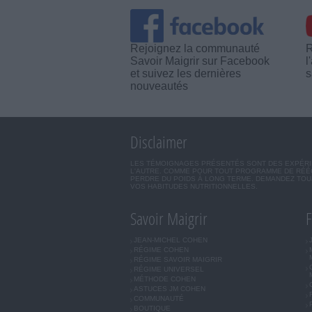
Rejoignez la communauté
R
Savoir Maigrir sur Facebook
l
et suivez les dernières
s
nouveautés
Disclaimer
LES TÉMOIGNAGES PRÉSENTÉS SONT DES EXPÉRIEN
L'AUTRE. COMME POUR TOUT PROGRAMME DE RÉÉQ
PERDRE DU POIDS À LONG TERME. DEMANDEZ TOUJ
VOS HABITUDES NUTRITIONNELLES.
Savoir Maigrir
F
JEAN-MICHEL COHEN
RÉGIME COHEN
RÉGIME SAVOIR MAIGRIR
RÉGIME UNIVERSEL
MÉTHODE COHEN
ASTUCES JM COHEN
COMMUNAUTÉ
BOUTIQUE