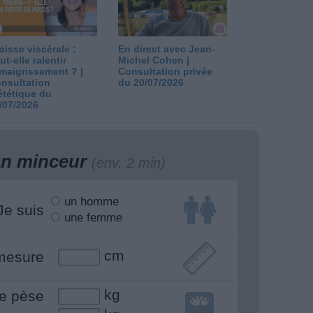
aisse viscérale :
En direct avec Jean-
ut-elle ralentir
Michel Cohen |
amaigrissement ? |
Consultation privée
nsultation
du 20/07/2026
ététique du
/07/2026
lan minceur
(env. 2 min)
un homme
Je suis
une femme
cm
mesure
kg
e pèse