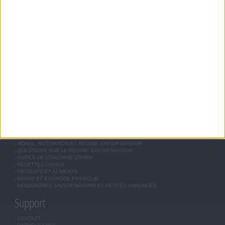
MODIFIER VOS HABITUDES NUTRITIONNELLES.
Savoir Maigrir
JEAN-MICHEL COHEN
RÉGIME COHEN
RÉGIME SAVOIR MAIGRIR
RÉGIME UNIVERSEL
MÉTHODE COHEN
ASTUCES JM COHEN
COMMUNAUTÉ
BOUTIQUE
LES LETTRES D'INFORMATION
INSCRIPTION
Forum Savoir Maigrir
JE COMMENCE MON RÉGIME COHEN
MORAL, MOTIVATION ET RÉGIME SAVOIR MAIGRIR
QUESTIONS SUR LE RÉGIME SAVOIR MAIGRIR
OUTILS DE COACHING COHEN
RECETTES COHEN
PRODUITS ET ALIMENTS
SPORT ET EXERCICE PHYSIQUE
RENCONTRES SAVOIR MAIGRIR ET PETITES ANNONCES
Support
CONTACT