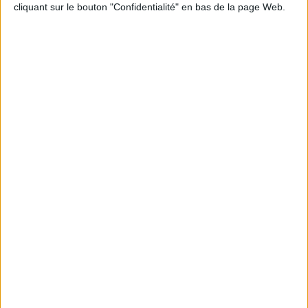
cliquant sur le bouton "Confidentialité" en bas de la page Web.
Peut-on remplacer la viande par des féculents
? Consultation diététique du 05/08/2026
Le plan à 1600 calories est-il trop copieux ?
Consultation diététique du 03/08/2026