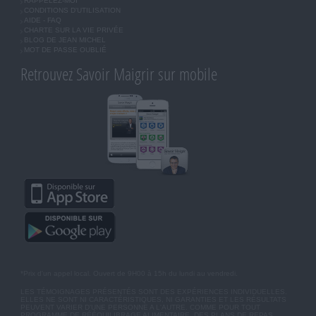
RAPPELEZ-MOI
CONDITIONS D'UTILISATION
AIDE - FAQ
CHARTE SUR LA VIE PRIVÉE
BLOG DE JEAN MICHEL
MOT DE PASSE OUBLIÉ
Retrouvez Savoir Maigrir sur mobile
*Prix d'un appel local. Ouvert de 9H00 à 15h du lundi au vendredi.
LES TÉMOIGNAGES PRÉSENTÉS SONT DES EXPÉRIENCES INDIVIDUELLES.
ELLES NE SONT NI CARACTÉRISTIQUES, NI GARANTIES ET LES RÉSULTATS
PEUVENT VARIER D'UNE PERSONNE A L'AUTRE. COMME POUR TOUT
PROGRAMME DE RÉÉQUILIBRAGE ALIMENTAIRE, DES PLANS DE REPAS