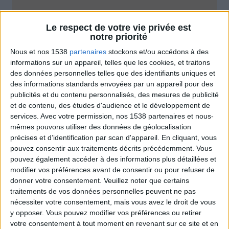
Combien de kilos souhaitez-vous perdre ?
Le respect de votre vie privée est
notre priorité
Moins de
De 5 à 10
Plus de
5 kilos
kilos
10 kilos
Nous et nos 1538
partenaires
stockons et/ou accédons à des
informations sur un appareil, telles que les cookies, et traitons
des données personnelles telles que des identifiants uniques et
des informations standards envoyées par un appareil pour des
Webinaires en direct
Voir tout
publicités et du contenu personnalisés, des mesures de publicité
et de contenu, des études d'audience et le développement de
Chaque semaine, posez vos questions en live
services.
Avec votre permission, nos 1538 partenaires et nous-
en participant à des vidéo-conférences avec
mêmes pouvons utiliser des données de géolocalisation
Jean-Michel et les diététiciennes du
programme.
précises et d’identification par scan d'appareil. En cliquant, vous
pouvez consentir aux traitements décrits précédemment. Vous
pouvez également accéder à des informations plus détaillées et
modifier vos préférences avant de consentir ou pour refuser de
donner votre consentement.
Veuillez noter que certains
traitements de vos données personnelles peuvent ne pas
nécessiter votre consentement, mais vous avez le droit de vous
y opposer. Vous pouvez modifier vos préférences ou retirer
votre consentement à tout moment en revenant sur ce site et en