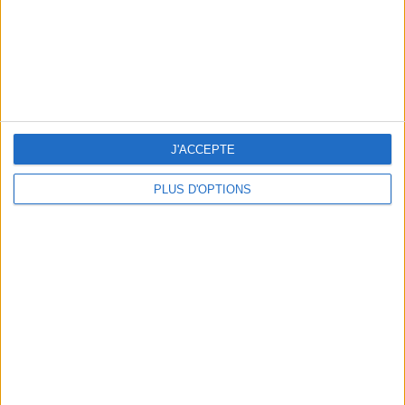
kg
Je pèse
kg
Je voudrais
peser
ans
J'ai
J'ACCEPTE
PLUS D'OPTIONS
DERNIÈRES VIDÉO
Peut-on remplacer la
viande par des
féculents ?