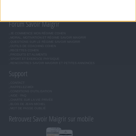
COMMUNAUTÉ
BOUTIQUE
LES LETTRES D'INFORMATION
INSCRIPTION
Forum Savoir Maigrir
JE COMMENCE MON RÉGIME COHEN
MORAL, MOTIVATION ET RÉGIME SAVOIR MAIGRIR
QUESTIONS SUR LE RÉGIME SAVOIR MAIGRIR
OUTILS DE COACHING COHEN
RECETTES COHEN
PRODUITS ET ALIMENTS
SPORT ET EXERCICE PHYSIQUE
RENCONTRES SAVOIR MAIGRIR ET PETITES ANNONCES
Support
CONTACT
RAPPELEZ-MOI
CONDITIONS D'UTILISATION
AIDE - FAQ
CHARTE SUR LA VIE PRIVÉE
BLOG DE JEAN MICHEL
MOT DE PASSE OUBLIÉ
Retrouvez Savoir Maigrir sur mobile