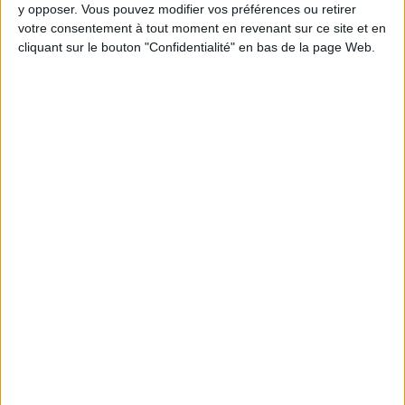
y opposer. Vous pouvez modifier vos préférences ou retirer
votre consentement à tout moment en revenant sur ce site et en
Webinaires en direct
cliquant sur le bouton "Confidentialité" en bas de la page Web.
Voir tout
Chaque semaine, posez vos questions en live
en participant à des vidéo-conférences avec
Jean-Michel et les diététiciennes du
programme.
Peut-on remplacer la viande par des féculents
? Consultation diététique du 05/08/2026