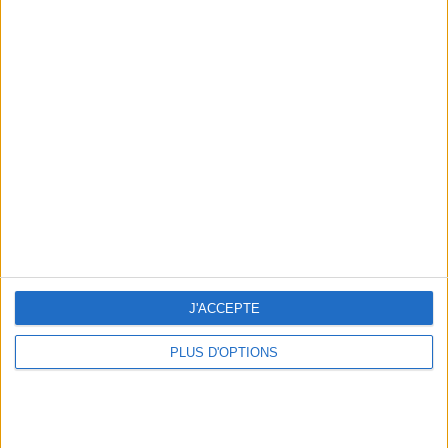
Votre bilan minceur
(env. 2
min)
un homme
Je suis
une femme
cm
Je mesure
J'ACCEPTE
kg
Je pèse
PLUS D'OPTIONS
kg
Je voudrais
peser