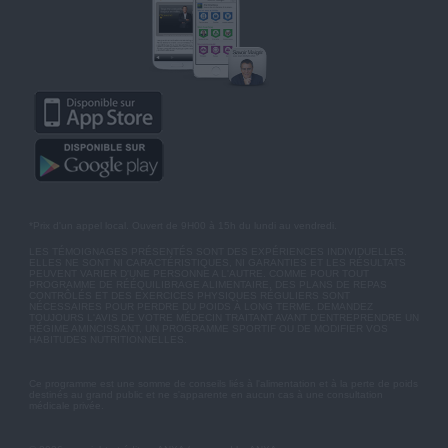
*Prix d'un appel local. Ouvert de 9H00 à 15h du lundi au vendredi.
LES TÉMOIGNAGES PRÉSENTÉS SONT DES EXPÉRIENCES INDIVIDUELLES.
ELLES NE SONT NI CARACTÉRISTIQUES, NI GARANTIES ET LES RÉSULTATS
PEUVENT VARIER D'UNE PERSONNE A L'AUTRE. COMME POUR TOUT
PROGRAMME DE RÉÉQUILIBRAGE ALIMENTAIRE, DES PLANS DE REPAS
CONTRÔLÉS ET DES EXERCICES PHYSIQUES RÉGULIERS SONT
NÉCESSAIRES POUR PERDRE DU POIDS À LONG TERME. DEMANDEZ
TOUJOURS L'AVIS DE VOTRE MÉDECIN TRAITANT AVANT D'ENTREPRENDRE UN
RÉGIME AMINCISSANT, UN PROGRAMME SPORTIF OU DE MODIFIER VOS
HABITUDES NUTRITIONNELLES.
Ce programme est une somme de conseils liés à l'alimentation et à la perte de poids
destinés au grand public et ne s'apparente en aucun cas à une consultation
médicale privée.