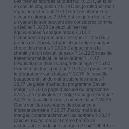
Les thèmes abordés aujourd’hui : 6.05 Que faire
en cas de stagnation ? 8.19 Dois-je rattraper mon
repas au restaurant ? 9.10 Peut-on alterner les
niveaux caloriques ? 9.55 Est-ce qu’un fruit et et
un yaourt le soir peuvent être considérés comme
un jeûne ? 10.38 Je peux utiliser les
équivalences à chaque repas ? 11.02
L’abonnement premium, c’est quoi ? 11.56 Si je
prends du chocolat chaud, il faut retirer quelque
chose des menus ? 13.25 Cappuccino à la
chantilly et un biscuit, je peux ? 14.12 En cas de
traitement médical, je peux jeûner ? 14.47
L’équivalence d’une vinaigrette allégée ? 15.00
Combien de fruits par jour ? 15.37 Je peux tester
le programme sans laitage ? 17.39 Je travaille
beaucoup et j’ai du mal à suivre les menus ?
18.37 Le guide d’achat du programme Savoir
Maigrir 22.10 La page d’accueil du programme
22.45 Les équivalences entre fromage et yaourt ?
24.25 Je travaille de nuit, comment faire ? 24.39
Quels sont les avantages des balance à
impédancemètrie ? 26.57 J’ai du mal à tout
manger, comment diminuer les portions ? 28.22
Quiche aux poireaux et crème brûlée au
restaurant ce midi, que manger ce soir ? 30.49 Je