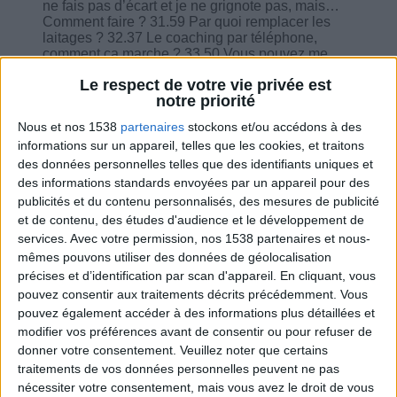
ne fais pas d’écart et je ne grignote pas, mais…
Comment faire ? 31.59 Par quoi remplacer les
laitages ? 32.37 Le coaching par téléphone,
comment ça marche ? 33.50 Vous pouvez me
proposer une formule de rattrapage ? 34.11
Le respect de votre vie privée est
Quelle est l’équivalence des noix oléagineuses ?
notre priorité
34.42 Si l’on fait du sport, doit-on augmenter les
quantités ? 35.48 Que penser des graines de
Nous et nos 1538
partenaires
stockons et/ou accédons à des
chia ? 36.19 Comment consommer du sucre au
informations sur un appareil, telles que les cookies, et traitons
quotidien ? 37.22 Et les cornichons ? 37.42 Un
des données personnelles telles que des identifiants uniques et
petit carré de chocolat ? 38.10 Je suis fatigué
mais je n’ai pas faim, on m’a conseillé des jus de
des informations standards envoyées par un appareil pour des
fruits ? 40.07 La page d’accueil et les 5 minutes
publicités et du contenu personnalisés, des mesures de publicité
par jour.
et de contenu, des études d'audience et le développement de
services.
Avec votre permission, nos 1538 partenaires et nous-
mêmes pouvons utiliser des données de géolocalisation
précises et d’identification par scan d'appareil. En cliquant, vous
pouvez consentir aux traitements décrits précédemment. Vous
pouvez également accéder à des informations plus détaillées et
Combien de kilos souhaitez-vous perdre ?
modifier vos préférences avant de consentir ou pour refuser de
donner votre consentement.
Veuillez noter que certains
Moins de
De 5 à 10
Plus de
5 kilos
kilos
10 kilos
traitements de vos données personnelles peuvent ne pas
nécessiter votre consentement, mais vous avez le droit de vous