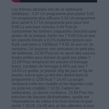
Les thèmes abordés lors de ce webinaire
diététique : 3.07 Un programme plus plaisir 5.01
Un programme plus efficace 5.54 Un programme
plus santé 6.17 Un programme plus pour moi
8.08 Le parcours minceur 8.44 Puis-je
consommer les tartines craquantes chocolat sans
gluten de la marque Jardin bio ? 9.09 Est-ce que
les yaourts élevés à 0,1% matières grasse aux
fruits sont bons à 1600kcal ? 9.50 Je suis en 2e
semaine, j'ai toujours une sensation un petit peu
de faiblesse. 10.45 Peut-on se servir des sauces
toutes prêtes pour donner du goût aux pâtes ?
12.09 Pour remplacer les yaourts et fromage
blanc, combien de fromage à 40% par jour ?
14.03 Le goûter, je prends 30g de pain et 5g de
beurre, est-ce que ça doit être déduit dans le
programme à 1200 kcal ? 14.45 La soupe
remplace-t-elle les crudités et les légumes cuits
ou juste les crudités ? 14.50 J'adore les
webinaires, ça donne confiance. 15.50 Pour les
tranches de banane déshydratées, quelle est
l'équivalence de celles d'un fruit normal et quel
poids ? 16.26 J'ai 65 ans, je fais attention à mon