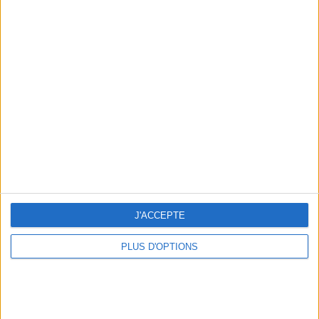
Graisse viscérale : peut-elle ralentir
l'amaigrissement ? | Consultation diététique
du 22/07/2026
J'ACCEPTE
PLUS D'OPTIONS
En direct avec Jean-Michel Cohen |
Consultation privée du 20/07/2026