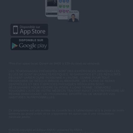
*Prix d'un appel local. Ouvert de 9H00 à 15h du lundi au vendredi.
LES TÉMOIGNAGES PRÉSENTÉS SONT DES EXPÉRIENCES INDIVIDUELLES.
ELLES NE SONT NI CARACTÉRISTIQUES, NI GARANTIES ET LES RÉSULTATS
PEUVENT VARIER D'UNE PERSONNE A L'AUTRE. COMME POUR TOUT
PROGRAMME DE RÉÉQUILIBRAGE ALIMENTAIRE, DES PLANS DE REPAS
CONTRÔLÉS ET DES EXERCICES PHYSIQUES RÉGULIERS SONT
NÉCESSAIRES POUR PERDRE DU POIDS À LONG TERME. DEMANDEZ
TOUJOURS L'AVIS DE VOTRE MÉDECIN TRAITANT AVANT D'ENTREPRENDRE UN
RÉGIME AMINCISSANT, UN PROGRAMME SPORTIF OU DE MODIFIER VOS
HABITUDES NUTRITIONNELLES.
Ce programme est une somme de conseils liés à l'alimentation et à la perte de poids
destinés au grand public et ne s'apparente en aucun cas à une consultation
médicale privée.
© 2026 copyright et éditeur ANXA / powered by ANXA