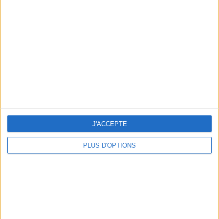
Votre bilan minceur
(env. 2
min)
un homme
Je suis
une femme
cm
Je mesure
kg
Je pèse
J'ACCEPTE
kg
Je voudrais
peser
PLUS D'OPTIONS
ans
J'ai