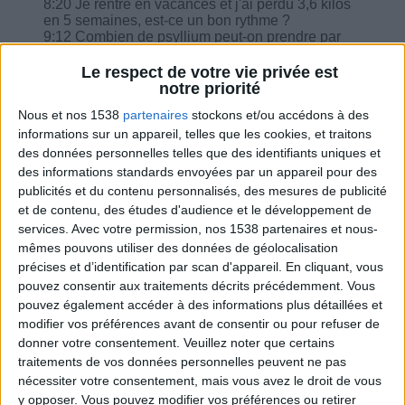
8:20 Je rentre en vacances et j'ai perdu 3,6 kilos
en 5 semaines, est-ce un bon rythme ?
9:12 Combien de psyllium peut-on prendre par
jour ?
10:08 Des asperges et oeufs au plat sans
Le respect de votre vie privée est
matières grasses, des flageolets, haricots et une
notre priorité
pomme, est-ce correct ?
Nous et nos 1538
partenaires
stockons et/ou accédons à des
11:03 La sauce soja sucrée ?
informations sur un appareil, telles que les cookies, et traitons
des données personnelles telles que des identifiants uniques et
des informations standards envoyées par un appareil pour des
publicités et du contenu personnalisés, des mesures de publicité
et de contenu, des études d'audience et le développement de
Combien de kilos souhaitez-vous perdre ?
services.
Avec votre permission, nos 1538 partenaires et nous-
mêmes pouvons utiliser des données de géolocalisation
Moins de
De 5 à 10
Plus de
précises et d’identification par scan d'appareil. En cliquant, vous
5 kilos
kilos
10 kilos
pouvez consentir aux traitements décrits précédemment. Vous
pouvez également accéder à des informations plus détaillées et
modifier vos préférences avant de consentir ou pour refuser de
donner votre consentement.
Veuillez noter que certains
Webinaires en direct
Voir tout
traitements de vos données personnelles peuvent ne pas
nécessiter votre consentement, mais vous avez le droit de vous
Chaque semaine, posez vos questions en live
y opposer. Vous pouvez modifier vos préférences ou retirer