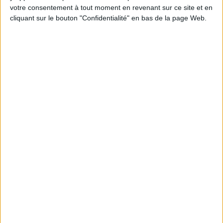
en participant à des vidéo-conférences avec
votre consentement à tout moment en revenant sur ce site et en
Jean-Michel et les diététiciennes du
programme.
cliquant sur le bouton "Confidentialité" en bas de la page Web.
Peut-on remplacer la viande par des féculents
? Consultation diététique du 05/08/2026