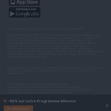
*Prix d'un appel local. Ouvert de 9H00 à 15h du lundi au vendredi.
LES TÉMOIGNAGES PRÉSENTÉS SONT DES EXPÉRIENCES INDIVIDUELLES.
ELLES NE SONT NI CARACTÉRISTIQUES, NI GARANTIES ET LES RÉSULTATS
PEUVENT VARIER D'UNE PERSONNE A L'AUTRE. COMME POUR TOUT
PROGRAMME DE RÉÉQUILIBRAGE ALIMENTAIRE, DES PLANS DE REPAS
CONTRÔLÉS ET DES EXERCICES PHYSIQUES RÉGULIERS SONT
NÉCESSAIRES POUR PERDRE DU POIDS À LONG TERME. DEMANDEZ
TOUJOURS L'AVIS DE VOTRE MÉDECIN TRAITANT AVANT D'ENTREPRENDRE UN
RÉGIME AMINCISSANT, UN PROGRAMME SPORTIF OU DE MODIFIER VOS
HABITUDES NUTRITIONNELLES.
Ce programme est une somme de conseils liés à l'alimentation et à la perte de poids
destinés au grand public et ne s'apparente en aucun cas à une consultation
médicale privée.
© 2026 copyright et éditeur ANXA / powered by ANXA
Reproduction totale ou partielle interdite sans accord préalable.
Anxa collecte et traite les données personnelles dans le respect de la loi
Informatique et Libertés (Déclaration CNIL No 1787863).
-50% sur votre Programme Minceur
×
Je découvre !