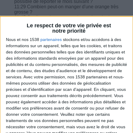
possible de reporter le mois suivant ?
11:29 Combien peut-on manger d'une orange très
grosse ?
11:45 Quelle est la correspondance du pain des
fleurs à l'avoine avec celle du pain ?
Le respect de votre vie privée est
12:01 Des idées pour la boîte à actions positives
notre priorité
?
12:34 Un yaourt ou fruit comme goûter ?
Nous et nos 1538
partenaires
stockons et/ou accédons à des
informations sur un appareil, telles que les cookies, et traitons
des données personnelles telles que des identifiants uniques et
des informations standards envoyées par un appareil pour des
publicités et du contenu personnalisés, des mesures de publicité
et de contenu, des études d'audience et le développement de
Combien de kilos souhaitez-vous perdre ?
services.
Avec votre permission, nos 1538 partenaires et nous-
mêmes pouvons utiliser des données de géolocalisation
Moins de
De 5 à 10
Plus de
précises et d’identification par scan d'appareil. En cliquant, vous
5 kilos
kilos
10 kilos
pouvez consentir aux traitements décrits précédemment. Vous
pouvez également accéder à des informations plus détaillées et
modifier vos préférences avant de consentir ou pour refuser de
donner votre consentement.
Veuillez noter que certains
Webinaires en direct
Voir tout
traitements de vos données personnelles peuvent ne pas
nécessiter votre consentement, mais vous avez le droit de vous
Chaque semaine, posez vos questions en live
y opposer. Vous pouvez modifier vos préférences ou retirer