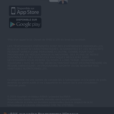
*Prix d'un appel local. Ouvert de 9H00 à 15h du lundi au vendredi.
LES TÉMOIGNAGES PRÉSENTÉS SONT DES EXPÉRIENCES INDIVIDUELLES.
ELLES NE SONT NI CARACTÉRISTIQUES, NI GARANTIES ET LES RÉSULTATS
PEUVENT VARIER D'UNE PERSONNE A L'AUTRE. COMME POUR TOUT
PROGRAMME DE RÉÉQUILIBRAGE ALIMENTAIRE, DES PLANS DE REPAS
CONTRÔLÉS ET DES EXERCICES PHYSIQUES RÉGULIERS SONT
NÉCESSAIRES POUR PERDRE DU POIDS À LONG TERME. DEMANDEZ
TOUJOURS L'AVIS DE VOTRE MÉDECIN TRAITANT AVANT D'ENTREPRENDRE UN
RÉGIME AMINCISSANT, UN PROGRAMME SPORTIF OU DE MODIFIER VOS
HABITUDES NUTRITIONNELLES.
Ce programme est une somme de conseils liés à l'alimentation et à la perte de poids
destinés au grand public et ne s'apparente en aucun cas à une consultation
médicale privée.
© 2026 copyright et éditeur ANXA / powered by ANXA
Reproduction totale ou partielle interdite sans accord préalable.
Anxa collecte et traite les données personnelles dans le respect de la loi
Informatique et Libertés (Déclaration CNIL No 1787863).