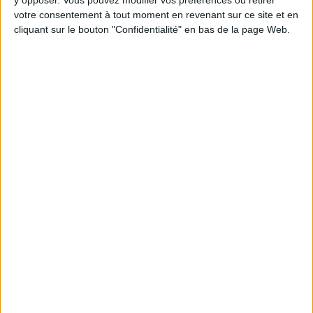
en participant à des vidéo-conférences avec
Jean-Michel et les diététiciennes du
votre consentement à tout moment en revenant sur ce site et en
programme.
cliquant sur le bouton "Confidentialité" en bas de la page Web.
Peut-on remplacer la viande par des féculents
? Consultation diététique du 05/08/2026