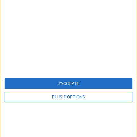
Votre bilan minceur
(env. 2
min)
un homme
Je suis
une femme
cm
Je mesure
kg
Je pèse
kg
Je voudrais
J'ACCEPTE
peser
PLUS D'OPTIONS
ans
J'ai