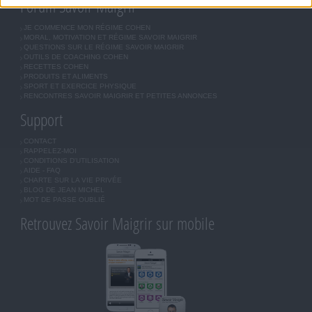
Forum Savoir Maigrir
JE COMMENCE MON RÉGIME COHEN
MORAL, MOTIVATION ET RÉGIME SAVOIR MAIGRIR
QUESTIONS SUR LE RÉGIME SAVOIR MAIGRIR
OUTILS DE COACHING COHEN
RECETTES COHEN
PRODUITS ET ALIMENTS
SPORT ET EXERCICE PHYSIQUE
RENCONTRES SAVOIR MAIGRIR ET PETITES ANNONCES
Support
CONTACT
RAPPELEZ-MOI
CONDITIONS D'UTILISATION
AIDE - FAQ
CHARTE SUR LA VIE PRIVÉE
BLOG DE JEAN MICHEL
MOT DE PASSE OUBLIÉ
Retrouvez Savoir Maigrir sur mobile