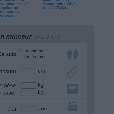
amaigrissement ? |
Consultation privée
nsultation
du 20/07/2026
ététique du
/07/2026
lan minceur
(env. 2 min)
un homme
Je suis
une femme
cm
mesure
kg
e pèse
kg
s peser
ans
J'ai