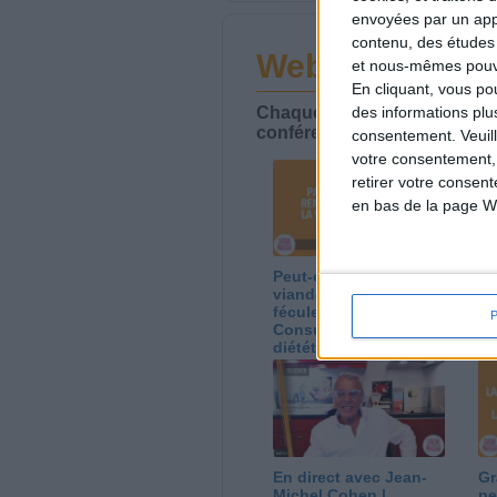
envoyées par un appa
contenu, des études
Webinaires en 
et nous-mêmes pouvon
En cliquant, vous p
Chaque semaine, posez vos qu
des informations plu
conférences avec Jean-Miche
consentement.
Veuil
votre consentement,
retirer votre consen
en bas de la page W
Peut-on remplacer la
Le
viande par des
ca
féculents ?
co
Consultation
Co
diététique du
di
05/08/2026
03
En direct avec Jean-
Gr
Michel Cohen |
pe