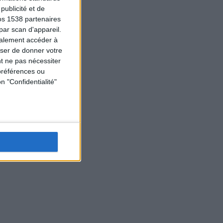
ublicité et de
os 1538 partenaires
par scan d'appareil.
galement accéder à
user de donner votre
t ne pas nécessiter
préférences ou
n "Confidentialité"