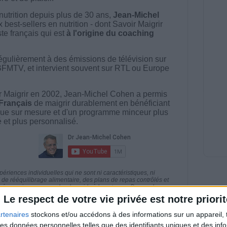
nutrition depuis plus de 30 ans,
Jean-Michel
best-sellers en nutrition - dont Savoir Maigrir
ste français qui est
à l'origine du coaching
égulièrement à des émissions de télévision sur
BFMTV, et intervient souvent sur RTL ou Europe
 Maigrir en 2002, Jean-Michel Cohen a permis
 Français
de maigrir durablement en bénéficiant
ue sur mesure et d'un programme minceur plus
té et plus personnalisé.
riences individuelles qui ne sont ni caractéristiques, ni
e rééquilibrage alimentaire, des plans de repas contrôlés et
 nécessaires pour perdre du poids à long terme. Demandez
nt avant d'entreprendre un régime amincissant, un programme
Le respect de votre vie privée est notre priorit
itionnelles.
rtenaires
stockons et/ou accédons à des informations sur un appareil, t
 des données personnelles telles que des identifiants uniques et des in