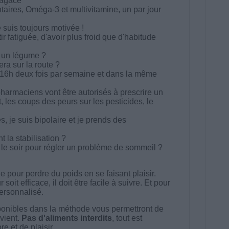
'agace
aires, Oméga-3 et multivitamine, un par jour
 suis toujours motivée !
r fatiguée, d'avoir plus froid que d'habitude
ou un légume ?
a sur la route ?
e 16h deux fois par semaine et dans la même
pharmaciens vont être autorisés à prescrire un
les coups des peurs sur les pesticides, le
, je suis bipolaire et je prends des
la stabilisation ?
le soir pour régler un problème de sommeil ?
 pour perdre du poids en se faisant plaisir.
t efficace, il doit être facile à suivre. Et pour
 personnalisé.
onibles dans la méthode vous permettront de
vient.
Pas d'aliments interdits
, tout est
e et de plaisir.