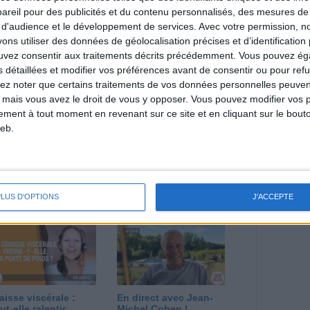
reil pour des publicités et du contenu personnalisés, des mesures de p
 d'audience et le développement de services.
Avec votre permission, n
direct
s utiliser des données de géolocalisation précises et d’identification 
Voir tout
ouvez consentir aux traitements décrits précédemment. Vous pouvez é
estions en live en participant à des vidéo-
s détaillées et modifier vos préférences avant de consentir ou pour ref
l et les diététiciennes du programme.
lez noter que certains traitements de vos données personnelles peuven
 mais vous avez le droit de vous y opposer. Vous pouvez modifier vos 
tement à tout moment en revenant sur ce site et en cliquant sur le bouto
eb.
 plan à 1600
Comment perdre le
lories est-il trop
dernier kilo avant la
pieux ?
stabilisation ? |
PLUS D'OPTIONS
J'ACCEPTE
nsultation
Consultation
ététique du
diététique du
/08/2026
29/07/2026
aisse viscérale :
En direct avec Jean-
ut-elle ralentir
Michel Cohen |