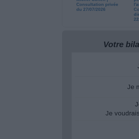
Consultation privée
l'
du 27/07/2026
Co
di
22
Votre bi
Je 
J
Je voudrai