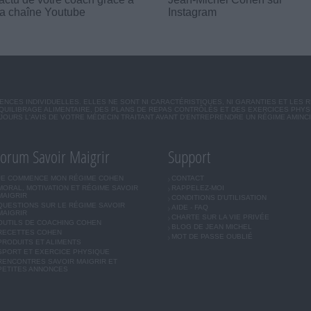
a chaîne Youtube
Instagram
CES INDIVIDUELLES. ELLES NE SONT NI CARACTÉRISTIQUES, NI GARANTIES ET LES 
UILIBRAGE ALIMENTAIRE, DES PLANS DE REPAS CONTRÔLÉS ET DES EXERCICES PHY
OURS L'AVIS DE VOTRE MÉDECIN TRAITANT AVANT D'ENTREPRENDRE UN RÉGIME AMINC
orum Savoir Maigrir
Support
JE COMMENCE MON RÉGIME COHEN
CONTACT
MORAL, MOTIVATION ET RÉGIME SAVOIR
RAPPELEZ-MOI
MAIGRIR
CONDITIONS D'UTILISATION
QUESTIONS SUR LE RÉGIME SAVOIR
AIDE - FAQ
MAIGRIR
CHARTE SUR LA VIE PRIVÉE
OUTILS DE COACHING COHEN
BLOG DE JEAN MICHEL
RECETTES COHEN
MOT DE PASSE OUBLIÉ
PRODUITS ET ALIMENTS
SPORT ET EXERCICE PHYSIQUE
RENCONTRES SAVOIR MAIGRIR ET
PETITES ANNONCES