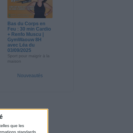
Bas du Corps en
Feu : 30 min Cardio
+ Renfo Muscu |
GymWaouw 8H
avec Léa du
03/09/2025
Sport pour maigrir à la
maison
Nouveautés
é
elles que les
formations standards