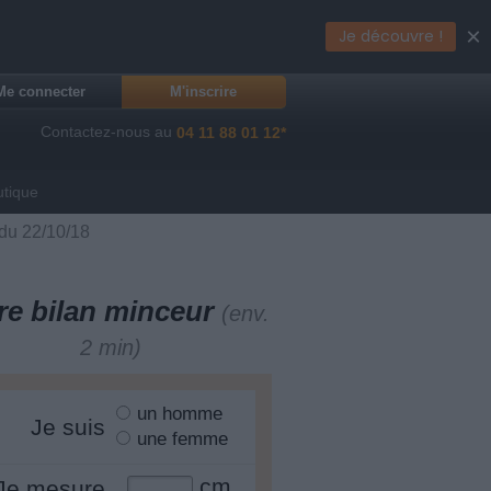
×
Je découvre !
Me connecter
M'inscrire
Contactez-nous au
04 11 88 01 12*
utique
 du 22/10/18
re bilan minceur
(env.
2 min)
un homme
Je suis
une femme
cm
Je mesure