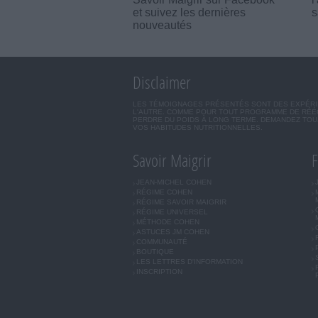
et suivez les dernières
s
nouveautés
Disclaimer
LES TÉMOIGNAGES PRÉSENTÉS SONT DES EXPÉRIEN
L'AUTRE. COMME POUR TOUT PROGRAMME DE RÉÉQ
PERDRE DU POIDS À LONG TERME. DEMANDEZ TOUJ
VOS HABITUDES NUTRITIONNELLES.
Savoir Maigrir
F
JEAN-MICHEL COHEN
RÉGIME COHEN
RÉGIME SAVOIR MAIGRIR
RÉGIME UNIVERSEL
MÉTHODE COHEN
ASTUCES JM COHEN
COMMUNAUTÉ
BOUTIQUE
LES LETTRES D'INFORMATION
INSCRIPTION