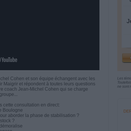
J
chel Cohen et son équipe échangent avec les
Les tém
Toutefoi
aigrir et répondent à toutes leurs questions
ne sont n
votre coach Jean-Michel Cohen qui se charge
groupe...
cette consultation en direct:
de Boulogne
DER
r aborder la phase de stabilisation ?
stock ?
 démoralise