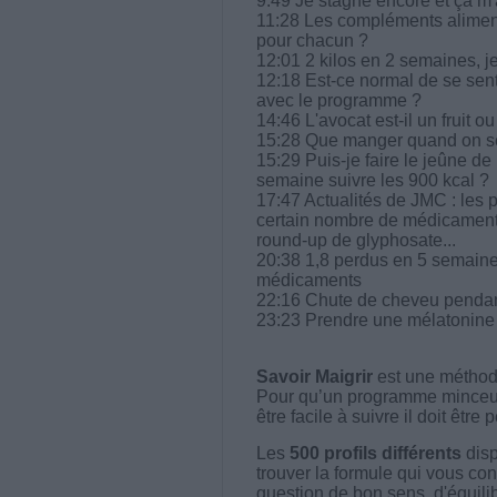
9:49 Je stagne encore et ça m
11:28 Les compléments aliment
pour chacun ?
12:01 2 kilos en 2 semaines, je
12:18 Est-ce normal de se senti
avec le programme ?
14:46 L'avocat est-il un fruit 
15:28 Que manger quand on ser
15:29 Puis-je faire le jeûne d
semaine suivre les 900 kcal ?
17:47 Actualités de JMC : les 
certain nombre de médicament, 
round-up de glyphosate...
20:38 1,8 perdus en 5 semaines
médicaments
22:16 Chute de cheveu pendant 
23:23 Prendre une mélatonine 
Savoir Maigrir
est une méthode
Pour qu’un programme minceur soi
être facile à suivre il doit être
Les
500 profils différents
disp
trouver la formule qui vous con
question de bon sens, d'équilibr