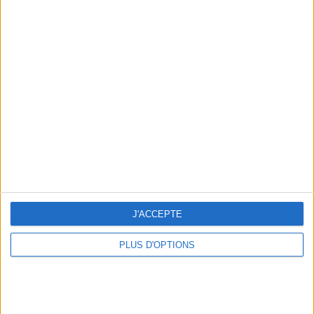
Votre bilan minceur
(env. 2
min)
un homme
Je suis
une femme
cm
Je mesure
J'ACCEPTE
kg
Je pèse
PLUS D'OPTIONS
kg
Je voudrais
peser