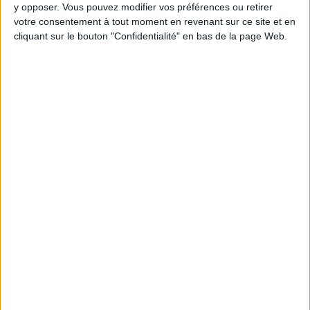
y opposer. Vous pouvez modifier vos préférences ou retirer
votre consentement à tout moment en revenant sur ce site et en
Webinaires en direct
Voir tout
cliquant sur le bouton "Confidentialité" en bas de la page Web.
Chaque semaine, posez vos questions en live
en participant à des vidéo-conférences avec
Jean-Michel et les diététiciennes du
programme.
Peut-on remplacer la viande par des féculents
? Consultation diététique du 05/08/2026