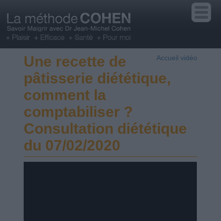
Une recette de
Accueil vidéo
pâtisserie diététique,
comment la
comptabiliser ?
Consultation diététique
du 07/02/2020