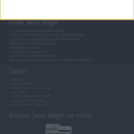
BOUTIQUE
LES LETTRES D'INFORMATION
INSCRIPTION
Forum Savoir Maigrir
JE COMMENCE MON RÉGIME COHEN
MORAL, MOTIVATION ET RÉGIME SAVOIR MAIGRIR
QUESTIONS SUR LE RÉGIME SAVOIR MAIGRIR
OUTILS DE COACHING COHEN
RECETTES COHEN
PRODUITS ET ALIMENTS
SPORT ET EXERCICE PHYSIQUE
RENCONTRES SAVOIR MAIGRIR ET PETITES ANNONCES
Support
CONTACT
RAPPELEZ-MOI
CONDITIONS D'UTILISATION
AIDE - FAQ
CHARTE SUR LA VIE PRIVÉE
BLOG DE JEAN MICHEL
MOT DE PASSE OUBLIÉ
Retrouvez Savoir Maigrir sur mobile