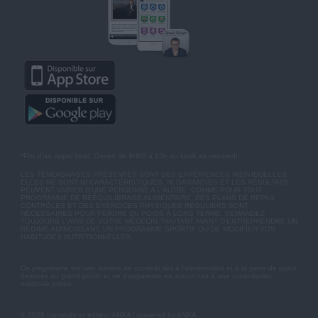
*Prix d'un appel local. Ouvert de 9H00 à 15h du lundi au vendredi.
LES TÉMOIGNAGES PRÉSENTÉS SONT DES EXPÉRIENCES INDIVIDUELLES.
ELLES NE SONT NI CARACTÉRISTIQUES, NI GARANTIES ET LES RÉSULTATS
PEUVENT VARIER D'UNE PERSONNE A L'AUTRE. COMME POUR TOUT
PROGRAMME DE RÉÉQUILIBRAGE ALIMENTAIRE, DES PLANS DE REPAS
CONTRÔLÉS ET DES EXERCICES PHYSIQUES RÉGULIERS SONT
NÉCESSAIRES POUR PERDRE DU POIDS À LONG TERME. DEMANDEZ
TOUJOURS L'AVIS DE VOTRE MÉDECIN TRAITANT AVANT D'ENTREPRENDRE UN
RÉGIME AMINCISSANT, UN PROGRAMME SPORTIF OU DE MODIFIER VOS
HABITUDES NUTRITIONNELLES.
Ce programme est une somme de conseils liés à l'alimentation et à la perte de poids
destinés au grand public et ne s'apparente en aucun cas à une consultation
médicale privée.
© 2026 copyright et éditeur ANXA / powered by ANXA