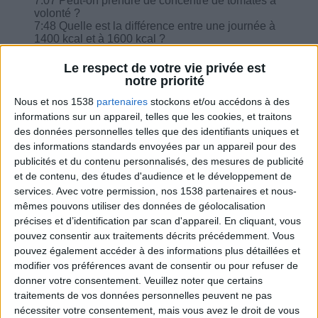
7:07 Peut-on prendre de concentré de tomates à
volonté ?
7:48 Quelle est la différence entre une journée à
1400 kcal et à 1600 kcal ?
8:25 Peut-on consommer la poudre de cannelle
sans modération ?
Le respect de votre vie privée est
9:24 J'étais malade, j'ai peu mangé, j'ai donc
notre priorité
perdu des kilos, dois-je rester à mon niveau
Nous et nos 1538
partenaires
stockons et/ou accédons à des
calorique ?
10:38 Les panais sont-ils des légumes ou
informations sur un appareil, telles que les cookies, et traitons
féculentes, quelle quantité à prendre ?
des données personnelles telles que des identifiants uniques et
11:58 Comment gérer l'équilibrage alimentaire
des informations standards envoyées par un appareil pour des
quand on est sous cortisone pour la laryngite ?
publicités et du contenu personnalisés, des mesures de publicité
12:56 Quelle équivalence pour la faisselle ?
et de contenu, des études d'audience et le développement de
services.
Avec votre permission, nos 1538 partenaires et nous-
mêmes pouvons utiliser des données de géolocalisation
précises et d’identification par scan d'appareil. En cliquant, vous
pouvez consentir aux traitements décrits précédemment. Vous
Combien de kilos souhaitez-vous perdre ?
pouvez également accéder à des informations plus détaillées et
modifier vos préférences avant de consentir ou pour refuser de
Moins de
De 5 à 10
Plus de
donner votre consentement.
Veuillez noter que certains
5 kilos
kilos
10 kilos
traitements de vos données personnelles peuvent ne pas
nécessiter votre consentement, mais vous avez le droit de vous