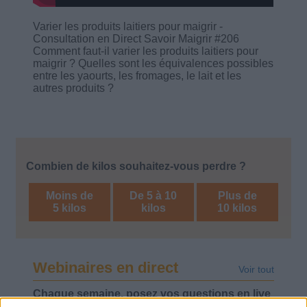
Varier les produits laitiers pour maigrir -
Consultation en Direct Savoir Maigrir #206
Comment faut-il varier les produits laitiers pour
maigrir ? Quelles sont les équivalences possibles
entre les yaourts, les fromages, le lait et les
autres produits ?
Combien de kilos souhaitez-vous perdre ?
Moins de
De 5 à 10
Plus de
5 kilos
kilos
10 kilos
Webinaires en direct
Voir tout
Chaque semaine, posez vos questions en live
en participant à des vidéo-conférences avec