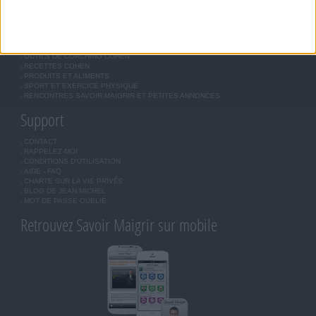
Forum Savoir Maigrir
JE COMMENCE MON RÉGIME COHEN
MORAL, MOTIVATION ET RÉGIME SAVOIR MAIGRIR
QUESTIONS SUR LE RÉGIME SAVOIR MAIGRIR
OUTILS DE COACHING COHEN
RECETTES COHEN
PRODUITS ET ALIMENTS
SPORT ET EXERCICE PHYSIQUE
RENCONTRES SAVOIR MAIGRIR ET PETITES ANNONCES
Support
CONTACT
RAPPELEZ-MOI
CONDITIONS D'UTILISATION
AIDE - FAQ
CHARTE SUR LA VIE PRIVÉE
BLOG DE JEAN MICHEL
MOT DE PASSE OUBLIÉ
Retrouvez Savoir Maigrir sur mobile