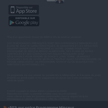
*Prix d'un appel local. Ouvert de 9H00 à 15h du lundi au vendredi.
LES TÉMOIGNAGES PRÉSENTÉS SONT DES EXPÉRIENCES INDIVIDUELLES.
ELLES NE SONT NI CARACTÉRISTIQUES, NI GARANTIES ET LES RÉSULTATS
PEUVENT VARIER D'UNE PERSONNE A L'AUTRE. COMME POUR TOUT
PROGRAMME DE RÉÉQUILIBRAGE ALIMENTAIRE, DES PLANS DE REPAS
CONTRÔLÉS ET DES EXERCICES PHYSIQUES RÉGULIERS SONT
NÉCESSAIRES POUR PERDRE DU POIDS À LONG TERME. DEMANDEZ
TOUJOURS L'AVIS DE VOTRE MÉDECIN TRAITANT AVANT D'ENTREPRENDRE UN
RÉGIME AMINCISSANT, UN PROGRAMME SPORTIF OU DE MODIFIER VOS
HABITUDES NUTRITIONNELLES.
Ce programme est une somme de conseils liés à l'alimentation et à la perte de poids
destinés au grand public et ne s'apparente en aucun cas à une consultation
médicale privée.
© 2026 copyright et éditeur ANXA / powered by ANXA
Reproduction totale ou partielle interdite sans accord préalable.
Anxa collecte et traite les données personnelles dans le respect de la loi
Informatique et Libertés (Déclaration CNIL No 1787863).
-50% sur votre Programme Minceur