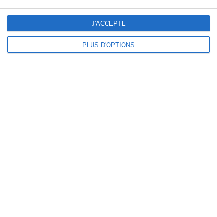
J'ACCEPTE
PLUS D'OPTIONS
DERNIÈRES VIDÉO
Peut-on remplacer la
viande par des
féculents ?
Consultation
diététique du
05/08/2026
Webinaires en direct
Bas du Corps en Feu
: 30 min Cardio +
Renfo Muscu |
GymWaouw 8H avec
Léa du 03/09/2025
Sport pour maigrir à la
maison