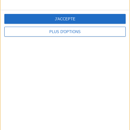
J'ACCEPTE
PLUS D'OPTIONS
DERNIÈRES VIDÉO
La charcuterie, est-ce
vraiment raisonnable
?
Décryptage des aliments
Peut-on remplacer la
viande par des
féculents ?
Consultation
diététique du