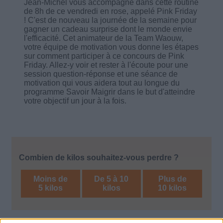
Jean-Michel vous accompagne dans cette routine
de 8h de ce vendredi en rose, appelé Pink Friday
! C'est de nouveau la journée de la semaine pour
gagner un cadeau surprise dont le monde envie
l'efficacité. Cet animateur de la Team Waouw,
votre équipe de motivation vous donne les étapes
sur comment participer à ce concours de Pink
Friday. Allez-y voir et rester à l'écoute pour une
session question-réponse et une séance de
motivation qui vous aidera tout au longue du
programme Savoir Maigrir dans le but d'atteindre
votre objectif un jour à la fois.
Combien de kilos souhaitez-vous perdre ?
Moins de
De 5 à 10
Plus de
5 kilos
kilos
10 kilos