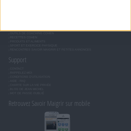
INSCRIPTION
Forum Savoir Maigrir
JE COMMENCE MON RÉGIME COHEN
MORAL, MOTIVATION ET RÉGIME SAVOIR MAIGRIR
QUESTIONS SUR LE RÉGIME SAVOIR MAIGRIR
OUTILS DE COACHING COHEN
RECETTES COHEN
PRODUITS ET ALIMENTS
SPORT ET EXERCICE PHYSIQUE
RENCONTRES SAVOIR MAIGRIR ET PETITES ANNONCES
Support
CONTACT
RAPPELEZ-MOI
CONDITIONS D'UTILISATION
AIDE - FAQ
CHARTE SUR LA VIE PRIVÉE
BLOG DE JEAN MICHEL
MOT DE PASSE OUBLIÉ
Retrouvez Savoir Maigrir sur mobile