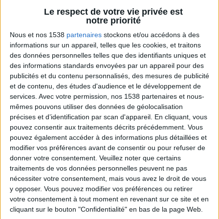
Webinaires en direct
Voir tout
Le respect de votre vie privée est
notre priorité
Chaque semaine, posez vos questions en live
Nous et nos 1538
partenaires
stockons et/ou accédons à des
en participant à des vidéo-conférences avec
Jean-Michel et les diététiciennes du
informations sur un appareil, telles que les cookies, et traitons
programme.
des données personnelles telles que des identifiants uniques et
des informations standards envoyées par un appareil pour des
publicités et du contenu personnalisés, des mesures de publicité
et de contenu, des études d'audience et le développement de
services.
Avec votre permission, nos 1538 partenaires et nous-
mêmes pouvons utiliser des données de géolocalisation
précises et d’identification par scan d'appareil. En cliquant, vous
pouvez consentir aux traitements décrits précédemment. Vous
pouvez également accéder à des informations plus détaillées et
modifier vos préférences avant de consentir ou pour refuser de
donner votre consentement.
Veuillez noter que certains
Peut-on remplacer la viande par des féculents
traitements de vos données personnelles peuvent ne pas
? Consultation diététique du 05/08/2026
nécessiter votre consentement, mais vous avez le droit de vous
y opposer. Vous pouvez modifier vos préférences ou retirer
votre consentement à tout moment en revenant sur ce site et en
cliquant sur le bouton "Confidentialité" en bas de la page Web.