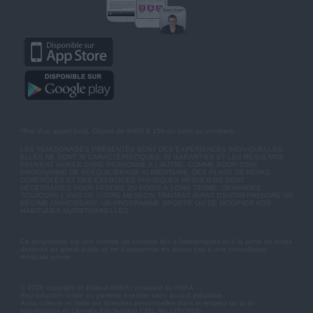
*Prix d'un appel local. Ouvert de 9H00 à 15h du lundi au vendredi.
LES TÉMOIGNAGES PRÉSENTÉS SONT DES EXPÉRIENCES INDIVIDUELLES.
ELLES NE SONT NI CARACTÉRISTIQUES, NI GARANTIES ET LES RÉSULTATS
PEUVENT VARIER D'UNE PERSONNE A L'AUTRE. COMME POUR TOUT
PROGRAMME DE RÉÉQUILIBRAGE ALIMENTAIRE, DES PLANS DE REPAS
CONTRÔLÉS ET DES EXERCICES PHYSIQUES RÉGULIERS SONT
NÉCESSAIRES POUR PERDRE DU POIDS À LONG TERME. DEMANDEZ
TOUJOURS L'AVIS DE VOTRE MÉDECIN TRAITANT AVANT D'ENTREPRENDRE UN
RÉGIME AMINCISSANT, UN PROGRAMME SPORTIF OU DE MODIFIER VOS
HABITUDES NUTRITIONNELLES.
Ce programme est une somme de conseils liés à l'alimentation et à la perte de poids
destinés au grand public et ne s'apparente en aucun cas à une consultation
médicale privée.
© 2026 copyright et éditeur ANXA / powered by ANXA
Reproduction totale ou partielle interdite sans accord préalable.
Anxa collecte et traite les données personnelles dans le respect de la loi
Informatique et Libertés (Déclaration CNIL No 1787863).