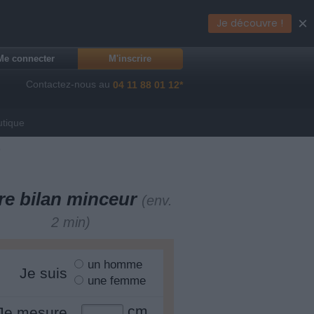
×
Je découvre !
Me connecter
M'inscrire
Contactez-nous au
04 11 88 01 12*
utique
3
re bilan minceur
(env.
2 min)
un homme
Je suis
une femme
cm
Je mesure