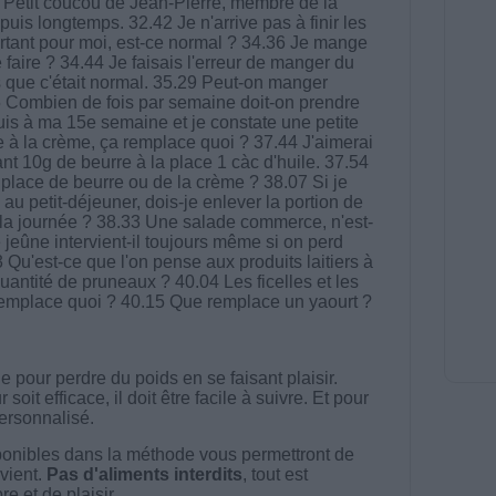
23 Petit coucou de Jean-Pierre, membre de la
is longtemps. 32.42 Je n'arrive pas à finir les
portant pour moi, est-ce normal ? 34.36 Je mange
faire ? 34.44 Je faisais l'erreur de manger du
is que c'était normal. 35.29 Peut-on manger
.55 Combien de fois par semaine doit-on prendre
is à ma 15e semaine et je constate une petite
 à la crème, ça remplace quoi ? 37.44 J'aimerai
nt 10g de beurre à la place 1 càc d'huile. 37.54
place de beurre ou de la crème ? 38.07 Si je
au petit-déjeuner, dois-je enlever la portion de
 la journée ? 38.33 Une salade commerce, n'est-
 jeûne intervient-il toujours même si on perd
Qu'est-ce que l'on pense aux produits laitiers à
quantité de pruneaux ? 40.04 Les ficelles et les
 remplace quoi ? 40.15 Que remplace un yaourt ?
 pour perdre du poids en se faisant plaisir.
t efficace, il doit être facile à suivre. Et pour
 personnalisé.
onibles dans la méthode vous permettront de
vient.
Pas d'aliments interdits
, tout est
e et de plaisir.