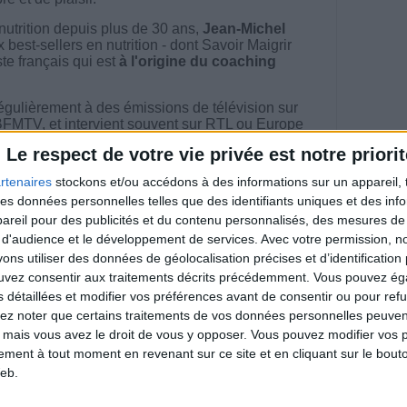
nutrition depuis plus de 30 ans,
Jean-Michel
best-sellers en nutrition - dont Savoir Maigrir
ste français qui est
à l'origine du coaching
égulièrement à des émissions de télévision sur
BFMTV, et intervient souvent sur RTL ou Europe
Le respect de votre vie privée est notre priorit
 Maigrir en 2002, Jean-Michel Cohen a permis
rtenaires
stockons et/ou accédons à des informations sur un appareil, t
 Français
de maigrir durablement en bénéficiant
 des données personnelles telles que des identifiants uniques et des in
ue sur mesure et d'un programme minceur plus
té et plus personnalisé.
reil pour des publicités et du contenu personnalisés, des mesures de p
 d'audience et le développement de services.
Avec votre permission, n
s utiliser des données de géolocalisation précises et d’identification 
ouvez consentir aux traitements décrits précédemment. Vous pouvez é
s détaillées et modifier vos préférences avant de consentir ou pour ref
riences individuelles qui ne sont ni caractéristiques, ni
lez noter que certains traitements de vos données personnelles peuven
e rééquilibrage alimentaire, des plans de repas contrôlés et
 mais vous avez le droit de vous y opposer. Vous pouvez modifier vos 
 nécessaires pour perdre du poids à long terme. Demandez
nt avant d'entreprendre un régime amincissant, un programme
tement à tout moment en revenant sur ce site et en cliquant sur le bouto
itionnelles.
eb.