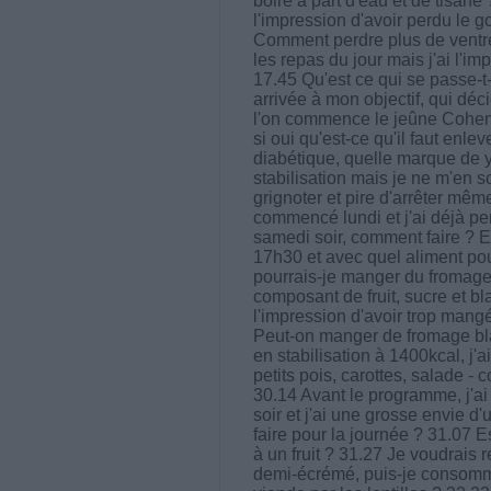
boire à part d'eau et de tisane ?
l'impression d'avoir perdu le g
Comment perdre plus de ventre
les repas du jour mais j'ai l'i
17.45 Qu'est ce qui se passe-t-
arrivée à mon objectif, qui déc
l'on commence le jeûne Cohen
si oui qu'est-ce qu'il faut en
diabétique, quelle marque de y
stabilisation mais je ne m'en so
grignoter et pire d'arrêter même
commencé lundi et j'ai déjà per
samedi soir, comment faire ? Es
17h30 et avec quel aliment pou
pourrais-je manger du fromage
composant de fruit, sucre et bl
l'impression d'avoir trop mang
Peut-on manger de fromage blan
en stabilisation à 1400kcal, j
petits pois, carottes, salade 
30.14 Avant le programme, j'ai 
soir et j'ai une grosse envie 
faire pour la journée ? 31.07 E
à un fruit ? 31.27 Je voudrais 
demi-écrémé, puis-je consommer