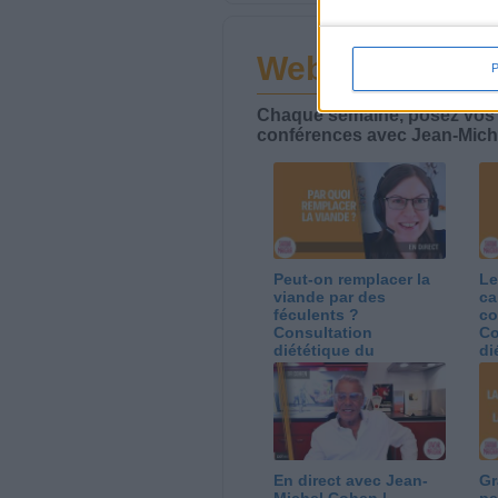
Webinaires en 
Chaque semaine, posez vos qu
conférences avec Jean-Miche
Peut-on remplacer la
Le
viande par des
ca
féculents ?
co
Consultation
Co
diététique du
di
05/08/2026
03
En direct avec Jean-
Gr
Michel Cohen |
pe