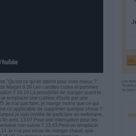
J
vre "Qu'est ce qu'on attend pour vivre mieux ?"
Les tém
Toutefoi
ir Maigrir 9.30 Les carottes cuites et pommes
ne sont n
pation ? 10.19 La possibilité de manger avant le
s-je remplacer une cuillère d'huile par une
.25 Je n'ai pas faim, je mange moins que ce qui
est-ce applicable de supprimer quelque chose ?
quoi je suis invitée de participer au webinaire,
DER
fin avril. 13.07 Pour une interruption pour les
 semaine non-suivie ? 13.43 Peut-on remplacer
4.14 Je n'ai pas envie de manger chaud, que