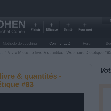
Méthode de coaching
Communauté
Forum
Bo
ct
Vivre Mieux, le livre & quantités - Webinaire Diététique #8
Vot
livre & quantités -
étique #83