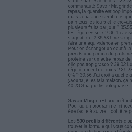
viande par les lentilles ? 32.
communauté Savoir Maigrir depu
repas, la quantité est trop im
mais la balance s'emballe, que 
pain tous les jours et je croya
plusieurs fruits par jour ? 35
les légumes secs ? 36.15 Je su
stagnation...? 36.58 Une soupe
faire une équivalence en prena
Peut-on échanger un oeuf à la 
prends une portion de protéine 
protéine sur un autre repas de
elle pas trop grasse ? 39.02 Le
régulièrement du poids ? 39.23 
0% ? 39.56 J'ai droit à quelle 
yaourts je les fais maison, ça
40.23 Spaghettis bolognaise
Savoir Maigrir
est une méthode
Pour qu’un programme minceur soi
être facile à suivre il doit être
Les
500 profils différents
disp
trouver la formule qui vous con
question de bon sens, d'équilibr