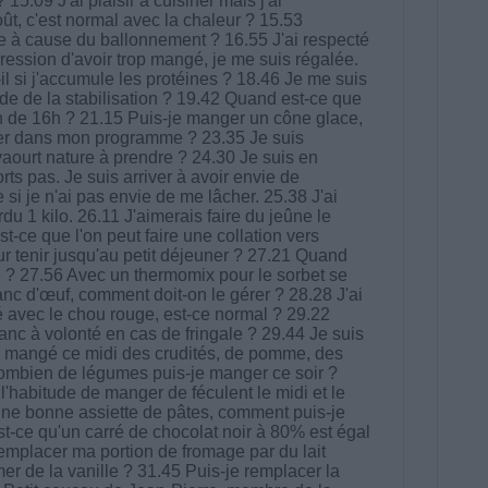
 15.09 J'ai plaisir à cuisiner mais j'ai
oût, c'est normal avec la chaleur ? 15.53
 à cause du ballonnement ? 16.55 J'ai respecté
mpression d'avoir trop mangé, je me suis régalée.
il si j'accumule les protéines ? 18.46 Je me suis
ide de la stabilisation ? 19.42 Quand est-ce que
 de 16h ? 21.15 Puis-je manger un cône glace,
lever dans mon programme ? 23.35 Je suis
aourt nature à prendre ? 24.30 Je suis en
rts pas. Je suis arriver à avoir envie de
 si je n'ai pas envie de me lâcher. 25.38 J'ai
du 1 kilo. 26.11 J'aimerais faire du jeûne le
t-ce que l'on peut faire une collation vers
r tenir jusqu'au petit déjeuner ? 27.21 Quand
 ? 27.56 Avec un thermomix pour le sorbet se
anc d'œuf, comment doit-on le gérer ? 28.28 J'ai
é avec le chou rouge, est-ce normal ? 29.22
c à volonté en cas de fringale ? 29.44 Je suis
'ai mangé ce midi des crudités, de pomme, des
- combien de légumes puis-je manger ce soir ?
l'habitude de manger de féculent le midi et le
d'une bonne assiette de pâtes, comment puis-je
st-ce qu'un carré de chocolat noir à 80% est égal
remplacer ma portion de fromage par du lait
 de la vanille ? 31.45 Puis-je remplacer la