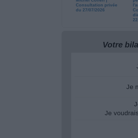
Consultation privée
l'
du 27/07/2026
Co
di
22
Votre bi
Je 
J
Je voudrai