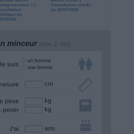
amaigrissement ? |
Consultation privée
nsultation
du 20/07/2026
ététique du
/07/2026
lan minceur
(env. 2 min)
un homme
Je suis
une femme
cm
mesure
kg
e pèse
kg
s peser
ans
J'ai