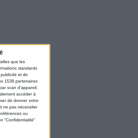
é
elles que les
formations standards
ublicité et de
os 1538 partenaires
par scan d'appareil.
galement accéder à
user de donner votre
t ne pas nécessiter
préférences ou
n "Confidentialité"