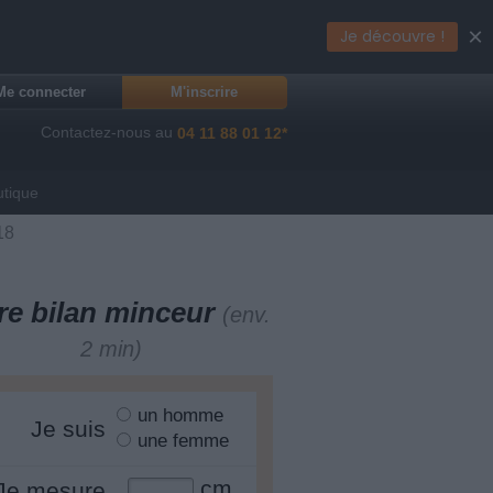
×
Je découvre !
Me connecter
M'inscrire
Contactez-nous au
04 11 88 01 12*
utique
18
re bilan minceur
(env.
2 min)
un homme
Je suis
une femme
cm
Je mesure