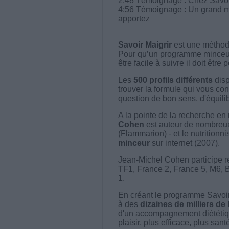
2:48 Témoignage : Chez Savoir
4:56 Témoignage : Un grand me
apportez
Savoir Maigrir
est une méthode
Pour qu’un programme minceur soi
être facile à suivre il doit être
Les
500 profils différents
disp
trouver la formule qui vous con
question de bon sens, d'équilibr
A la pointe de la recherche en 
Cohen
est auteur de nombreux 
(Flammarion) - et le nutritionni
minceur
sur internet (2007).
Jean-Michel Cohen participe r
TF1, France 2, France 5, M6, 
1.
En créant le programme Savoir
à des
dizaines de milliers de
d'un accompagnement diététiq
plaisir, plus efficace, plus san