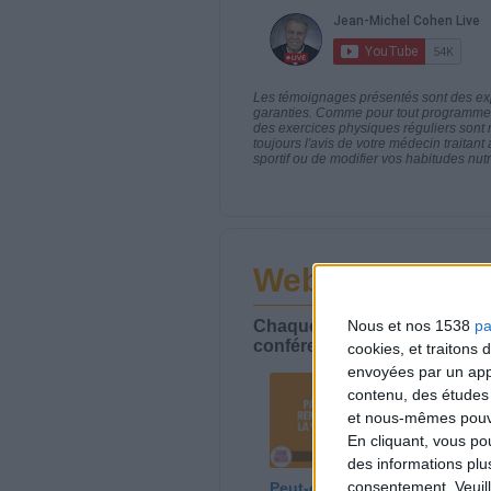
Les témoignages présentés sont des expé
garanties. Comme pour tout programme d
des exercices physiques réguliers sont
toujours l'avis de votre médecin traita
sportif ou de modifier vos habitudes nutr
Webinaires en 
Chaque semaine, posez vos qu
Nous et nos 1538
pa
conférences avec Jean-Miche
cookies, et traitons
envoyées par un appa
contenu, des études
et nous-mêmes pouvon
En cliquant, vous p
des informations plu
consentement.
Veuil
Peut-on remplacer la
Le