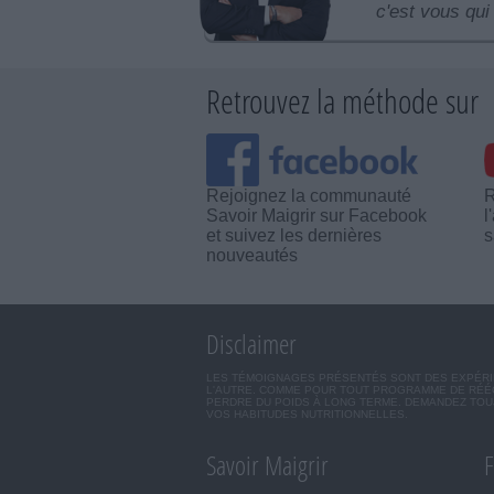
c'est vous qui 
Retrouvez la méthode sur
Rejoignez la communauté
R
Savoir Maigrir sur Facebook
l
et suivez les dernières
s
nouveautés
Disclaimer
LES TÉMOIGNAGES PRÉSENTÉS SONT DES EXPÉRIEN
L'AUTRE. COMME POUR TOUT PROGRAMME DE RÉÉQ
PERDRE DU POIDS À LONG TERME. DEMANDEZ TOUJ
VOS HABITUDES NUTRITIONNELLES.
Savoir Maigrir
F