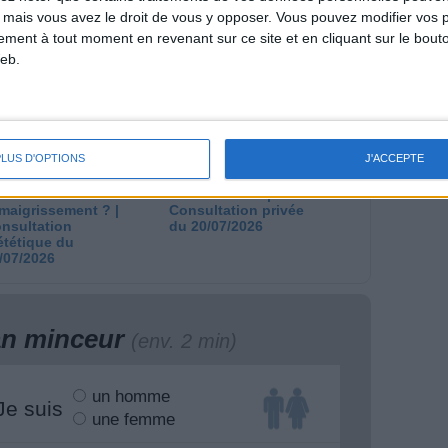
lories est-il trop
dernier kilo avant la
 mais vous avez le droit de vous y opposer. Vous pouvez modifier vos 
pieux ?
stabilisation ? |
tement à tout moment en revenant sur ce site et en cliquant sur le bouto
nsultation
Consultation
eb.
ététique du
diététique du
/08/2026
29/07/2026
PLUS D'OPTIONS
J'ACCEPTE
aisse viscérale :
En direct avec Jean-
ut-elle ralentir
Michel Cohen |
amaigrissement ? |
Consultation privée
nsultation
du 20/07/2026
ététique du
/07/2026
lan minceur
(env. 2 min)
un homme
Je suis
une femme