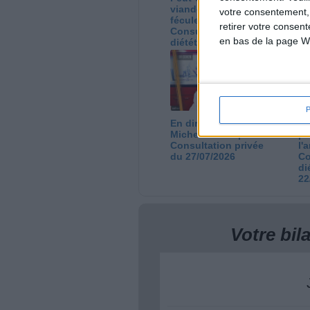
viande par des
ca
votre consentement,
féculents ?
co
retirer votre consen
Consultation
Co
en bas de la page W
diététique du
di
05/08/2026
03
En direct avec Jean-
Gr
Michel Cohen |
pe
Consultation privée
l'
du 27/07/2026
Co
di
22
Votre bi