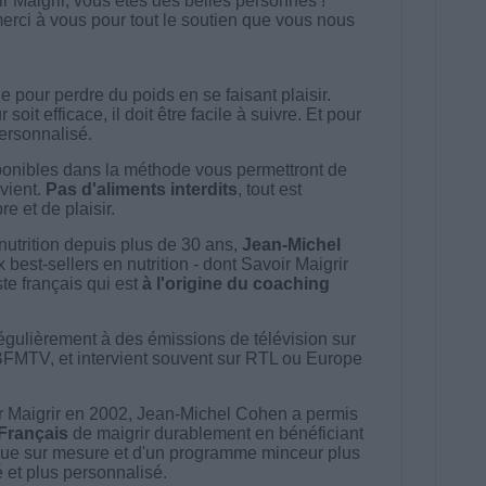
 Maigrir, vous êtes des belles personnes !
rci à vous pour tout le soutien que vous nous
 pour perdre du poids en se faisant plaisir.
t efficace, il doit être facile à suivre. Et pour
 personnalisé.
onibles dans la méthode vous permettront de
vient.
Pas d'aliments interdits
, tout est
e et de plaisir.
nutrition depuis plus de 30 ans,
Jean-Michel
best-sellers en nutrition - dont Savoir Maigrir
ste français qui est
à l'origine du coaching
égulièrement à des émissions de télévision sur
BFMTV, et intervient souvent sur RTL ou Europe
 Maigrir en 2002, Jean-Michel Cohen a permis
 Français
de maigrir durablement en bénéficiant
ue sur mesure et d'un programme minceur plus
té et plus personnalisé.