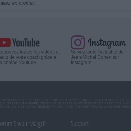
allez en profiter.
etrouvez toutes les vidéos et
Suivez toute l'actualité de
'actu de votre coach grâce à
Jean-Michel Cohen sur
a chaîne Youtube
Instagram
CES INDIVIDUELLES. ELLES NE SONT NI CARACTÉRISTIQUES, NI GARANTIES ET LES 
UILIBRAGE ALIMENTAIRE, DES PLANS DE REPAS CONTRÔLÉS ET DES EXERCICES PHY
OURS L'AVIS DE VOTRE MÉDECIN TRAITANT AVANT D'ENTREPRENDRE UN RÉGIME AMINC
orum Savoir Maigrir
Support