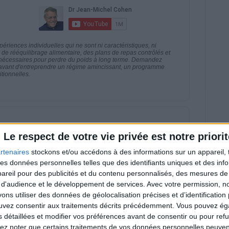
riences individuelles qui ne sont ni caractéristiques, ni
e rééquilibrage alimentaire, des plans de repas contrôlés et
 nécessaires pour perdre du poids à long terme. Demandez
nt avant d'entreprendre un régime amincissant, un programme
itionnelles.
direct
Voir tout
Le respect de votre vie privée est notre priorit
estions en live en participant à des vidéo-
rtenaires
stockons et/ou accédons à des informations sur un appareil, t
l et les diététiciennes du programme.
 des données personnelles telles que des identifiants uniques et des in
reil pour des publicités et du contenu personnalisés, des mesures de p
 d'audience et le développement de services.
Avec votre permission, n
s utiliser des données de géolocalisation précises et d’identification 
ouvez consentir aux traitements décrits précédemment. Vous pouvez é
s détaillées et modifier vos préférences avant de consentir ou pour ref
lez noter que certains traitements de vos données personnelles peuven
 plan à 1600
Comment perdre le