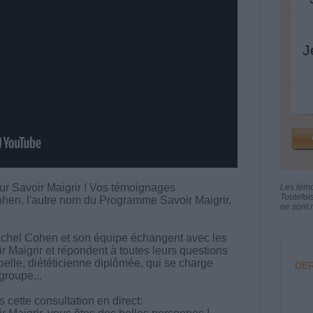
J
ur Savoir Maigrir ! Vos témoignages
Les tém
Toutefoi
ohen, l'autre nom du Programme Savoir Maigrir,
ne sont n
chel Cohen et son équipe échangent avec les
aigrir et répondent à toutes leurs questions
abelle, diététicienne diplômée, qui se charge
DER
groupe...
cette consultation en direct: