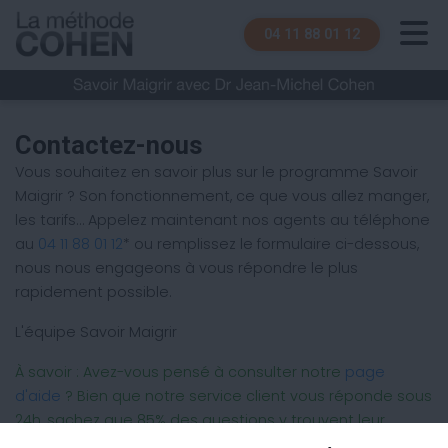
04 11 88 01 12
Contactez-nous
Vous souhaitez en savoir plus sur le programme Savoir
Maigrir ? Son fonctionnement, ce que vous allez manger,
les tarifs… Appelez maintenant nos agents au téléphone
au
04 11 88 01 12
* ou remplissez le formulaire ci-dessous,
nous nous engageons à vous répondre le plus
rapidement possible.
L'équipe Savoir Maigrir
À savoir : Avez-vous pensé à consulter notre
page
d'aide
? Bien que notre service client vous réponde sous
24h, sachez que 85% des questions y trouvent leur
réponse en quelques minutes !