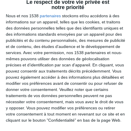
Le respect de votre vie privée est
notre priorité
*Ouvert de 9h00 à 15h du lundi au vendredi, prix d'un
Nous et nos 1538
partenaires
stockons et/ou accédons à des
appel local depuis un poste fixe.
informations sur un appareil, telles que les cookies, et traitons
des données personnelles telles que des identifiants uniques et
des informations standards envoyées par un appareil pour des
publicités et du contenu personnalisés, des mesures de publicité
Votre prénom :
et de contenu, des études d'audience et le développement de
services.
Avec votre permission, nos 1538 partenaires et nous-
mêmes pouvons utiliser des données de géolocalisation
précises et d’identification par scan d'appareil. En cliquant, vous
Email address :
pouvez consentir aux traitements décrits précédemment. Vous
pouvez également accéder à des informations plus détaillées et
modifier vos préférences avant de consentir ou pour refuser de
donner votre consentement.
Veuillez noter que certains
Votre numéro de téléphone fixe :
traitements de vos données personnelles peuvent ne pas
nécessiter votre consentement, mais vous avez le droit de vous
y opposer. Vous pouvez modifier vos préférences ou retirer
votre consentement à tout moment en revenant sur ce site et en
Votre numéro de téléphone portable :
cliquant sur le bouton "Confidentialité" en bas de la page Web.