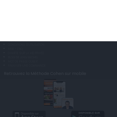
© 2026 copyright et éditeur ANXA / powered by ANXA
Reproduction totale ou partielle interdite sans accord préalable.
Anxa collecte et traite les données personnelles dans le respect de la loi
Informatique et Libertés (Déclaration CNIL No 1787863).
Support
CONTACT
RAPPELEZ-MOI
CONDITIONS D'UTILISATION
AIDE - FAQ
CHARTE SUR LA VIE PRIVÉE
BLOG DE JEAN MICHEL
MOT DE PASSE OUBLIÉ
FINALISER UNE COMMANDE
Retrouvez la Méthode Cohen sur mobile