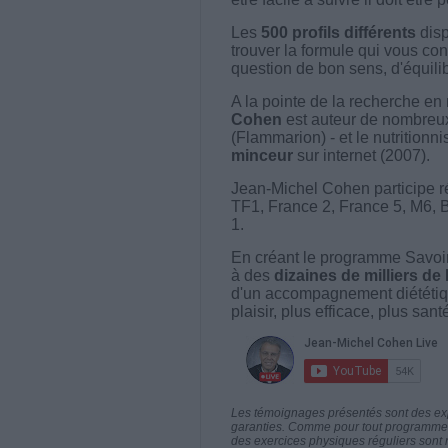
Les
500 profils différents
disp
trouver la formule qui vous con
question de bon sens, d'équilibr
A la pointe de la recherche en 
Cohen
est auteur de nombreux 
(Flammarion) - et le nutritionni
minceur
sur internet (2007).
Jean-Michel Cohen participe r
TF1, France 2, France 5, M6, 
1.
En créant le programme Savoir
à des
dizaines de milliers de
d'un accompagnement diététiq
plaisir, plus efficace, plus san
Les témoignages présentés sont des expé
garanties. Comme pour tout programme d
des exercices physiques réguliers sont