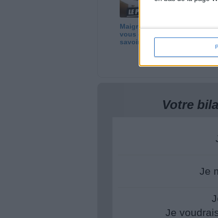
Maigrir vite ? Ce que
Bi
vous devez vraiment
se
savoir !
mi
Votre bi
Je 
J
Je voudrai