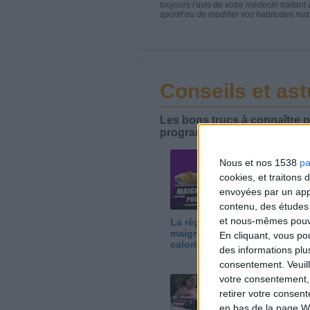
toujours l'avis de votre médecin traita
sportif ou de modifier vos habitudes nutr
Conseils et as
Les bons trucs à connaître p
programme Savoir Maigrir.
Nous et nos 1538
pa
cookies, et traitons
envoyées par un appa
contenu, des études
et nous-mêmes pouvon
La règle N°1 pour
Pe
maigrir : le déficit
mé
En cliquant, vous p
calorique
des informations plu
consentement.
Veuil
votre consentement,
retirer votre consen
en bas de la page W