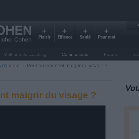
Méthode de coaching
Communauté
Forum
Bo
s minceur
Peut-on vraiment maigrir du visage ?
Vot
nt maigrir du visage ?