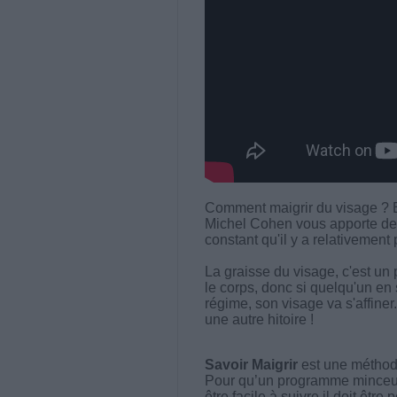
Comment maigrir du visage ? Et
Michel Cohen vous apporte des
constant qu'il y a relativement
La graisse du visage, c'est un
le corps, donc si quelqu'un en 
régime, son visage va s'affiner.
une autre hitoire !
Savoir Maigrir
est une méthode
Pour qu’un programme minceur soi
être facile à suivre il doit être