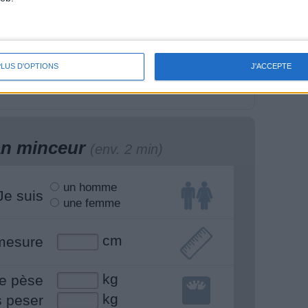
en manger pour se
La Méthode Cohen :
ntir bien, se sentir
l'interview du Dr Jean-
eux.
Michel Cohen
PLUS D'OPTIONS
J'ACCEPTE
lan minceur
(env. 2 min)
un homme
Je suis
une femme
cm
mesure
kg
e pèse
kg
s peser