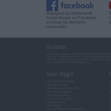
Rejoignez la communauté
R
Savoir Maigrir sur Facebook
l
et suivez les dernières
s
nouveautés
Disclaimer
LES TÉMOIGNAGES PRÉSENTÉS SONT DES EXPÉRIEN
L'AUTRE. COMME POUR TOUT PROGRAMME DE RÉÉQ
PERDRE DU POIDS À LONG TERME. DEMANDEZ TOUJ
VOS HABITUDES NUTRITIONNELLES.
Savoir Maigrir
F
JEAN-MICHEL COHEN
RÉGIME COHEN
RÉGIME SAVOIR MAIGRIR
RÉGIME UNIVERSEL
MÉTHODE COHEN
ASTUCES JM COHEN
COMMUNAUTÉ
BOUTIQUE
LES LETTRES D'INFORMATION