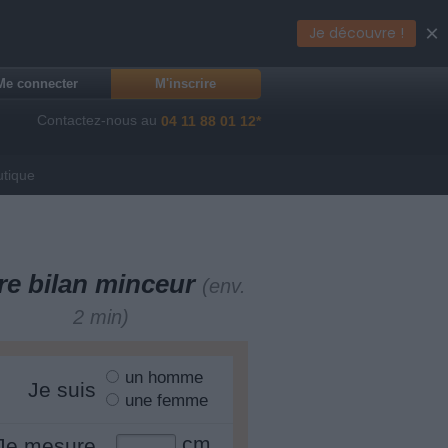
×
Je découvre !
Me connecter
M'inscrire
Contactez-nous au
04 11 88 01 12*
utique
re bilan minceur
(env.
2 min)
un homme
Je suis
une femme
cm
Je mesure