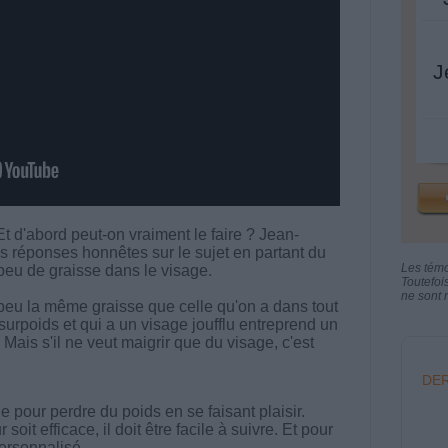
J
 d'abord peut-on vraiment le faire ? Jean-
 réponses honnêtes sur le sujet en partant du
Les tém
 peu de graisse dans le visage.
Toutefoi
ne sont n
 peu la même graisse que celle qu'on a dans tout
surpoids et qui a un visage joufflu entreprend un
 Mais s'il ne veut maigrir que du visage, c'est
DER
 pour perdre du poids en se faisant plaisir.
t efficace, il doit être facile à suivre. Et pour
 personnalisé.