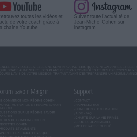
etrouvez toutes les vidéos et
Suivez toute l'actualité de
'actu de votre coach grâce à
Jean-Michel Cohen sur
a chaîne Youtube
Instagram
CES INDIVIDUELLES. ELLES NE SONT NI CARACTÉRISTIQUES, NI GARANTIES ET LES 
UILIBRAGE ALIMENTAIRE, DES PLANS DE REPAS CONTRÔLÉS ET DES EXERCICES PHY
OURS L'AVIS DE VOTRE MÉDECIN TRAITANT AVANT D'ENTREPRENDRE UN RÉGIME AMINC
orum Savoir Maigrir
Support
JE COMMENCE MON RÉGIME COHEN
CONTACT
MORAL, MOTIVATION ET RÉGIME SAVOIR
RAPPELEZ-MOI
MAIGRIR
CONDITIONS D'UTILISATION
QUESTIONS SUR LE RÉGIME SAVOIR
AIDE - FAQ
MAIGRIR
CHARTE SUR LA VIE PRIVÉE
OUTILS DE COACHING COHEN
BLOG DE JEAN MICHEL
RECETTES COHEN
MOT DE PASSE OUBLIÉ
PRODUITS ET ALIMENTS
SPORT ET EXERCICE PHYSIQUE