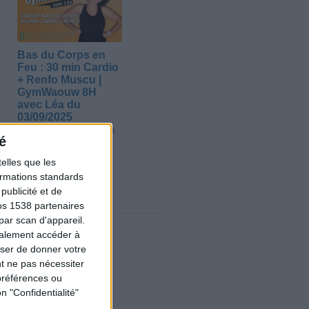
Bas du Corps en
Feu : 30 min Cardio
+ Renfo Muscu |
GymWaouw 8H
avec Léa du
03/09/2025
Sport pour maigrir à la
é
maison
elles que les
Nouveautés
formations standards
ublicité et de
os 1538 partenaires
par scan d'appareil.
galement accéder à
user de donner votre
t ne pas nécessiter
préférences ou
n "Confidentialité"