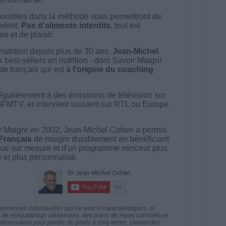
onibles dans la méthode vous permettront de
vient.
Pas d'aliments interdits
, tout est
e et de plaisir.
nutrition depuis plus de 30 ans,
Jean-Michel
best-sellers en nutrition - dont Savoir Maigrir
ste français qui est
à l'origine du coaching
égulièrement à des émissions de télévision sur
BFMTV, et intervient souvent sur RTL ou Europe
 Maigrir en 2002, Jean-Michel Cohen a permis
 Français
de maigrir durablement en bénéficiant
ue sur mesure et d'un programme minceur plus
té et plus personnalisé.
riences individuelles qui ne sont ni caractéristiques, ni
e rééquilibrage alimentaire, des plans de repas contrôlés et
 nécessaires pour perdre du poids à long terme. Demandez