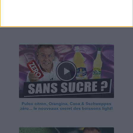
Je teste les sauces pimentées ! C'est chaud !
Pulco citron, Orangina, Coca & Sschweppes
zéro... le nouveaux secret des boissons light!