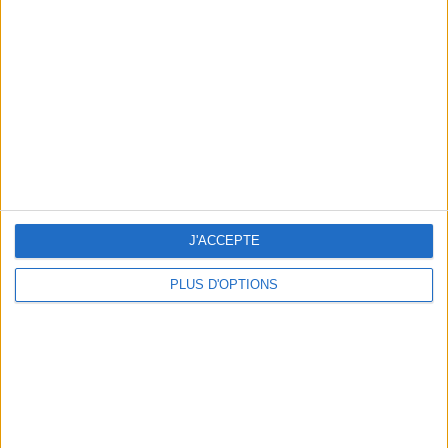
J'ACCEPTE
Les Chips ! Chips de PDT, Chips de légumes
ou chips de crevettes ? Ce que vous devez
PLUS D'OPTIONS
savoir