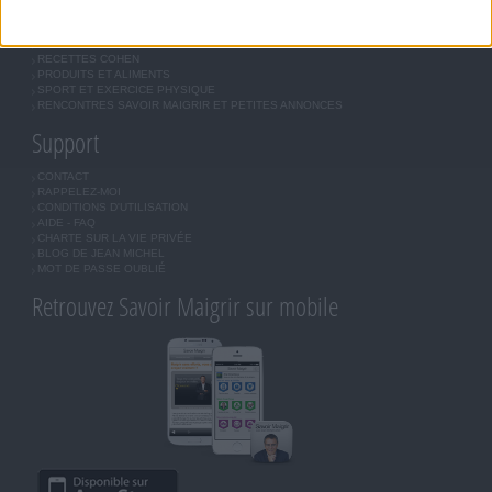
MORAL, MOTIVATION ET RÉGIME SAVOIR MAIGRIR
QUESTIONS SUR LE RÉGIME SAVOIR MAIGRIR
OUTILS DE COACHING COHEN
RECETTES COHEN
PRODUITS ET ALIMENTS
SPORT ET EXERCICE PHYSIQUE
RENCONTRES SAVOIR MAIGRIR ET PETITES ANNONCES
Support
CONTACT
RAPPELEZ-MOI
CONDITIONS D'UTILISATION
AIDE - FAQ
CHARTE SUR LA VIE PRIVÉE
BLOG DE JEAN MICHEL
MOT DE PASSE OUBLIÉ
Retrouvez Savoir Maigrir sur mobile