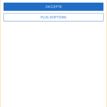
J'ACCEPTE
PLUS D'OPTIONS
DERNIÈRES VIDÉO
La charcuterie, est-ce
vraiment raisonnable
?
Décryptage des aliments
Peut-on remplacer la
viande par des
féculents ?
Consultation
diététique du
05/08/2026
Webinaires en direct
Bas du Corps en Feu