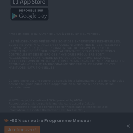
*Prix d'un appel local. Ouvert de 9H00 à 15h du lundi au vendredi.
LES TÉMOIGNAGES PRÉSENTÉS SONT DES EXPÉRIENCES INDIVIDUELLES.
ELLES NE SONT NI CARACTÉRISTIQUES, NI GARANTIES ET LES RÉSULTATS
PEUVENT VARIER D'UNE PERSONNE A L'AUTRE. COMME POUR TOUT
PROGRAMME DE RÉÉQUILIBRAGE ALIMENTAIRE, DES PLANS DE REPAS
CONTRÔLÉS ET DES EXERCICES PHYSIQUES RÉGULIERS SONT
NÉCESSAIRES POUR PERDRE DU POIDS À LONG TERME. DEMANDEZ
TOUJOURS L'AVIS DE VOTRE MÉDECIN TRAITANT AVANT D'ENTREPRENDRE UN
RÉGIME AMINCISSANT, UN PROGRAMME SPORTIF OU DE MODIFIER VOS
HABITUDES NUTRITIONNELLES.
Ce programme est une somme de conseils liés à l'alimentation et à la perte de poids
destinés au grand public et ne s'apparente en aucun cas à une consultation
médicale privée.
© 2026 copyright et éditeur ANXA / powered by ANXA
Reproduction totale ou partielle interdite sans accord préalable.
Anxa collecte et traite les données personnelles dans le respect de la loi
Informatique et Libertés (Déclaration CNIL No 1787863).
-50% sur votre Programme Minceur
×
Je découvre !