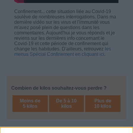
Confinement... cette situation liée au Covid-19
soulève de nombreuses interrogations. Dans ma
dernière vidéo sur les virus et l'immunité vous
m'avez posé plein de questions dans les
commentaires. Aujourd'hui je vous réponds et je
reviens sur les dernières info concernant le
Covid-19 et cette période de confinement qui
change les habitudes. D'ailleurs, retrouvez
les
menus Spécial Confinement en cliquant ici
.
Combien de kilos souhaitez-vous perdre ?
Moins de
De 5 à 10
Plus de
5 kilos
kilos
10 kilos
Le Grain de Sel
Voir tout