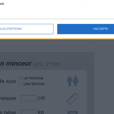
eb.
s œufs de Pâques
Comment arrêter le
 chocolat : le grand
sucre ? Que valent les
PLUS D'OPTIONS
J'ACCEPTE
st
édulcorants ? (2/2)
Valérie Espinasse
lan minceur
(env. 2 min)
un homme
Je suis
une femme
cm
mesure
kg
e pèse