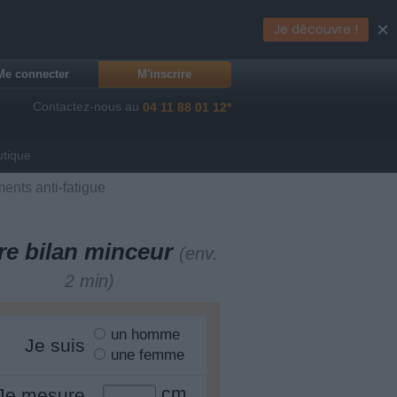
×
Je découvre !
Me connecter
M'inscrire
Contactez-nous au
04 11 88 01 12*
utique
iments anti-fatigue
re bilan minceur
(env.
2 min)
un homme
Je suis
une femme
cm
Je mesure