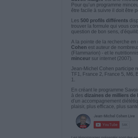
Pour qu’un programme minceur soi
être facile à suivre il doit être
Les
500 profils différents
disp
trouver la formule qui vous con
question de bon sens, d'équilibr
A la pointe de la recherche en 
Cohen
est auteur de nombreux 
(Flammarion) - et le nutritionni
minceur
sur internet (2007).
Jean-Michel Cohen participe r
TF1, France 2, France 5, M6, 
1.
En créant le programme Savoir
à des
dizaines de milliers de
d'un accompagnement diététiq
plaisir, plus efficace, plus san
Les témoignages présentés sont des expé