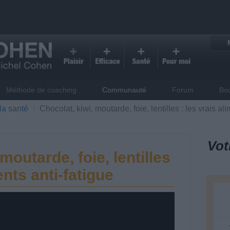
Méthode de coaching
Communauté
Forum
Bo
la santé
Chocolat, kiwi, moutarde, foie, lentilles : les vrais al
Vot
moutarde, foie, lentilles
ents anti-fatigue