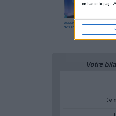
en bas de la page W
Vacances : que faire
Le
des restes du frigo ?
au
te
Votre bi
Je 
J