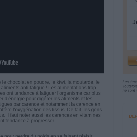
J
le chocolat en poudre, le kiwi, la moutarde, le
Les tém
Toutefoi
s aliments anti-fatigue ! Les alimentations trop
ne sont n
ses ont tendance à fatiguer l'organisme car plus
 d'énergie pour digérer les aliments et les
fatigues par carence et notamment la carence en
ltère l'oxygénation des tissus. De fait, les gens
. Il faut noter aussi les carences en vitamines
DER
ont tendance à progresser.
 pour perdre du poids en se faisant plaisir.