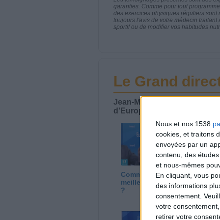
garanties. Comme pour tout programme d
des exercices physiques réguliers sont
toujours l'avis de votre médecin traita
sportif ou de modifier vos habitudes nutr
Le Grand direct
Jean-Michel Cohen est l'inter
d'Europe 1 qui aborde tous le
Nous et nos 1538
pa
cookies, et traitons
envoyées par un appa
contenu, des études
et nous-mêmes pouvon
Comment choisir les
Co
En cliquant, vous p
meilleures mozzarellas
de
des informations plu
?
po
consentement.
Veuil
votre consentement,
retirer votre consen