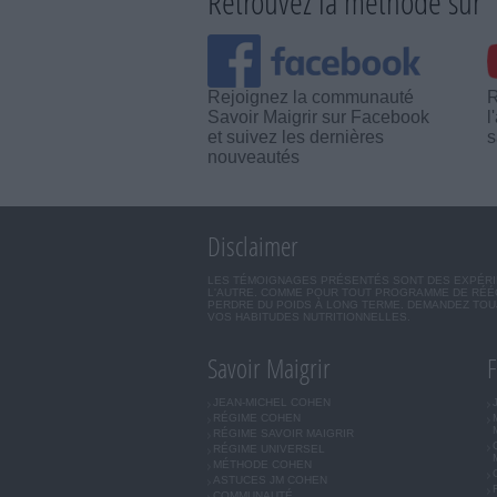
Retrouvez la méthode sur
Rejoignez la communauté
R
Savoir Maigrir sur Facebook
l
et suivez les dernières
s
nouveautés
Disclaimer
LES TÉMOIGNAGES PRÉSENTÉS SONT DES EXPÉRIEN
L'AUTRE. COMME POUR TOUT PROGRAMME DE RÉÉQ
PERDRE DU POIDS À LONG TERME. DEMANDEZ TOUJ
VOS HABITUDES NUTRITIONNELLES.
Savoir Maigrir
F
JEAN-MICHEL COHEN
RÉGIME COHEN
RÉGIME SAVOIR MAIGRIR
RÉGIME UNIVERSEL
MÉTHODE COHEN
ASTUCES JM COHEN
COMMUNAUTÉ