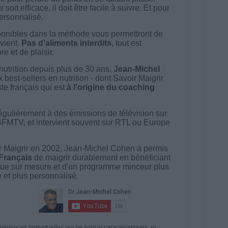
t efficace, il doit être facile à suivre. Et pour
 personnalisé.
onibles dans la méthode vous permettront de
vient.
Pas d'aliments interdits
, tout est
e et de plaisir.
nutrition depuis plus de 30 ans,
Jean-Michel
best-sellers en nutrition - dont Savoir Maigrir
ste français qui est
à l'origine du coaching
égulièrement à des émissions de télévision sur
BFMTV, et intervient souvent sur RTL ou Europe
 Maigrir en 2002, Jean-Michel Cohen a permis
 Français
de maigrir durablement en bénéficiant
ue sur mesure et d'un programme minceur plus
té et plus personnalisé.
riences individuelles qui ne sont ni caractéristiques, ni