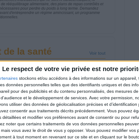
e rééquilibrage alimentaire, des plans de repas contrôlés et
 nécessaires pour perdre du poids à long terme. Demandez
nt avant d'entreprendre un régime amincissant, un programme
itionnelles.
 de la santé
Voir tout
venant nutrition régulier de l'émission santé
Le respect de votre vie privée est notre priorit
s sujets de l'alimentation.
rtenaires
stockons et/ou accédons à des informations sur un appareil, t
 des données personnelles telles que des identifiants uniques et des in
reil pour des publicités et du contenu personnalisés, des mesures de p
 d'audience et le développement de services.
Avec votre permission, n
s utiliser des données de géolocalisation précises et d’identification 
cktails sans alcool :
Comment éviter le
ouvez consentir aux traitements décrits précédemment. Vous pouvez é
s recettes faciles
grignotage en
s détaillées et modifier vos préférences avant de consentir ou pour ref
ur l'été
vacances ?
lez noter que certains traitements de vos données personnelles peuven
 mais vous avez le droit de vous y opposer. Vous pouvez modifier vos 
tement à tout moment en revenant sur ce site et en cliquant sur le bouto