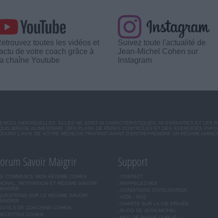
etrouvez toutes les vidéos et
Suivez toute l'actualité de
'actu de votre coach grâce à
Jean-Michel Cohen sur
a chaîne Youtube
Instagram
CES INDIVIDUELLES. ELLES NE SONT NI CARACTÉRISTIQUES, NI GARANTIES ET LES 
UILIBRAGE ALIMENTAIRE, DES PLANS DE REPAS CONTRÔLÉS ET DES EXERCICES PHY
OURS L'AVIS DE VOTRE MÉDECIN TRAITANT AVANT D'ENTREPRENDRE UN RÉGIME AMINC
orum Savoir Maigrir
Support
JE COMMENCE MON RÉGIME COHEN
CONTACT
MORAL, MOTIVATION ET RÉGIME SAVOIR
RAPPELEZ-MOI
MAIGRIR
CONDITIONS D'UTILISATION
QUESTIONS SUR LE RÉGIME SAVOIR
AIDE - FAQ
MAIGRIR
CHARTE SUR LA VIE PRIVÉE
OUTILS DE COACHING COHEN
BLOG DE JEAN MICHEL
RECETTES COHEN
MOT DE PASSE OUBLIÉ