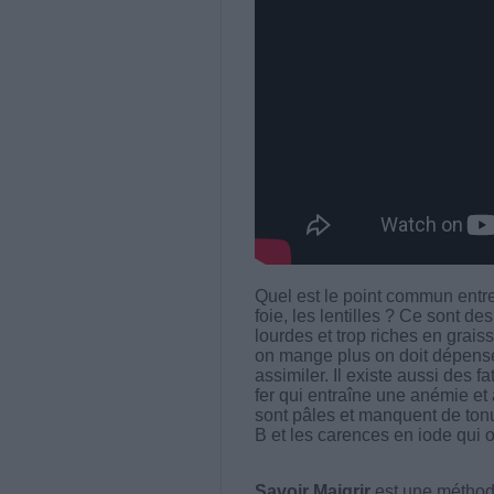
Quel est le point commun entre 
foie, les lentilles ? Ce sont de
lourdes et trop riches en grais
on mange plus on doit dépenser
assimiler. Il existe aussi des 
fer qui entraîne une anémie et a
sont pâles et manquent de tonus
B et les carences en iode qui 
Savoir Maigrir
est une méthode