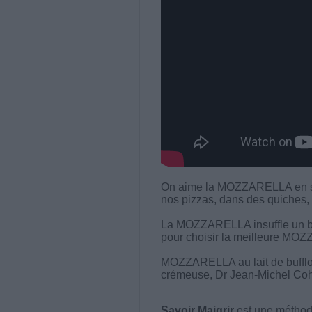
On aime la MOZZARELLA en sa
nos pizzas, dans des quiches, 
La MOZZARELLA insuffle un bon
pour choisir la meilleure MO
MOZZARELLA au lait de bufflo
crémeuse, Dr Jean-Michel Coh
Savoir Maigrir
est une méthode