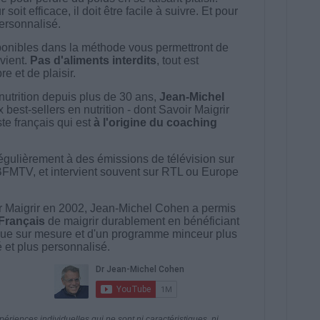
t efficace, il doit être facile à suivre. Et pour
 personnalisé.
onibles dans la méthode vous permettront de
vient.
Pas d'aliments interdits
, tout est
e et de plaisir.
nutrition depuis plus de 30 ans,
Jean-Michel
best-sellers en nutrition - dont Savoir Maigrir
ste français qui est
à l'origine du coaching
égulièrement à des émissions de télévision sur
BFMTV, et intervient souvent sur RTL ou Europe
 Maigrir en 2002, Jean-Michel Cohen a permis
 Français
de maigrir durablement en bénéficiant
ue sur mesure et d'un programme minceur plus
té et plus personnalisé.
riences individuelles qui ne sont ni caractéristiques, ni