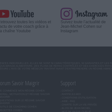
etrouvez toutes les vidéos et
Suivez toute l'actualité de
'actu de votre coach grâce à
Jean-Michel Cohen sur
a chaîne Youtube
Instagram
CES INDIVIDUELLES. ELLES NE SONT NI CARACTÉRISTIQUES, NI GARANTIES ET LES 
UILIBRAGE ALIMENTAIRE, DES PLANS DE REPAS CONTRÔLÉS ET DES EXERCICES PHY
OURS L'AVIS DE VOTRE MÉDECIN TRAITANT AVANT D'ENTREPRENDRE UN RÉGIME AMINC
orum Savoir Maigrir
Support
JE COMMENCE MON RÉGIME COHEN
CONTACT
MORAL, MOTIVATION ET RÉGIME SAVOIR
RAPPELEZ-MOI
MAIGRIR
CONDITIONS D'UTILISATION
QUESTIONS SUR LE RÉGIME SAVOIR
AIDE - FAQ
MAIGRIR
CHARTE SUR LA VIE PRIVÉE
OUTILS DE COACHING COHEN
BLOG DE JEAN MICHEL
RECETTES COHEN
MOT DE PASSE OUBLIÉ