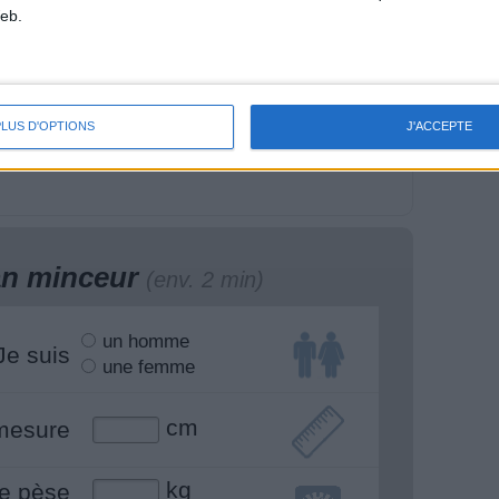
eb.
s œufs de Pâques
Comment arrêter le
 chocolat : le grand
sucre ? Que valent les
PLUS D'OPTIONS
J'ACCEPTE
st
édulcorants ? (2/2)
Valérie Espinasse
lan minceur
(env. 2 min)
un homme
Je suis
une femme
cm
mesure
kg
e pèse