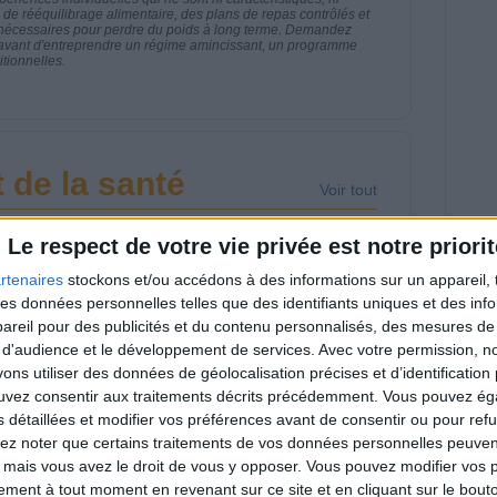
e rééquilibrage alimentaire, des plans de repas contrôlés et
 nécessaires pour perdre du poids à long terme. Demandez
nt avant d'entreprendre un régime amincissant, un programme
itionnelles.
 de la santé
Voir tout
venant nutrition régulier de l'émission santé
Le respect de votre vie privée est notre priorit
s sujets de l'alimentation.
rtenaires
stockons et/ou accédons à des informations sur un appareil, t
 des données personnelles telles que des identifiants uniques et des in
reil pour des publicités et du contenu personnalisés, des mesures de p
 d'audience et le développement de services.
Avec votre permission, n
s utiliser des données de géolocalisation précises et d’identification 
cktails sans alcool :
Comment éviter le
ouvez consentir aux traitements décrits précédemment. Vous pouvez é
s recettes faciles
grignotage en
s détaillées et modifier vos préférences avant de consentir ou pour ref
ur l'été
vacances ?
lez noter que certains traitements de vos données personnelles peuven
 mais vous avez le droit de vous y opposer. Vous pouvez modifier vos 
tement à tout moment en revenant sur ce site et en cliquant sur le bouto