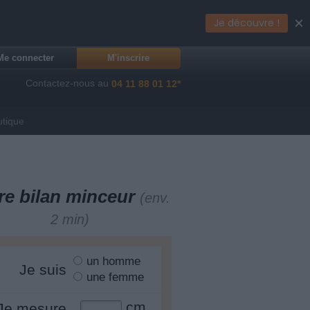
×
Je découvre !
Me connecter
M'inscrire
Contactez-nous au
04 11 88 01 12*
utique
re bilan minceur
(env.
2 min)
un homme
Je suis
une femme
cm
Je mesure