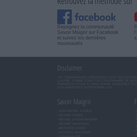
Retrouvez la méthode sur
Rejoignez la communauté
R
Savoir Maigrir sur Facebook
l
et suivez les dernières
s
nouveautés
Disclaimer
LES TÉMOIGNAGES PRÉSENTÉS SONT DES EXPÉRIEN
L'AUTRE. COMME POUR TOUT PROGRAMME DE RÉÉQ
PERDRE DU POIDS À LONG TERME. DEMANDEZ TOUJ
VOS HABITUDES NUTRITIONNELLES.
Savoir Maigrir
F
JEAN-MICHEL COHEN
RÉGIME COHEN
RÉGIME SAVOIR MAIGRIR
RÉGIME UNIVERSEL
MÉTHODE COHEN
ASTUCES JM COHEN
COMMUNAUTÉ