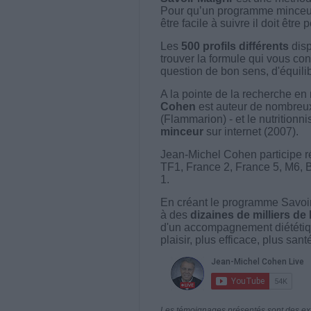
Pour qu’un programme minceur soi
être facile à suivre il doit être
Les
500 profils différents
disp
trouver la formule qui vous con
question de bon sens, d'équilibr
A la pointe de la recherche en 
Cohen
est auteur de nombreux 
(Flammarion) - et le nutritionni
minceur
sur internet (2007).
Jean-Michel Cohen participe r
TF1, France 2, France 5, M6, 
1.
En créant le programme Savoir
à des
dizaines de milliers de
d'un accompagnement diététiq
plaisir, plus efficace, plus san
Les témoignages présentés sont des expé