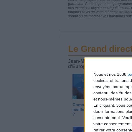
garanties. Comme pour tout programme d
des exercices physiques réguliers sont
toujours l'avis de votre médecin traita
sportif ou de modifier vos habitudes nutr
Le Grand direct
Jean-Michel Cohen est l'inter
d'Europe 1 qui aborde tous le
Nous et nos 1538
pa
cookies, et traitons
envoyées par un appa
contenu, des études
et nous-mêmes pouvon
Comment choisir les
Co
En cliquant, vous p
meilleures mozzarellas
de
des informations plu
?
po
consentement.
Veuil
votre consentement,
retirer votre consen