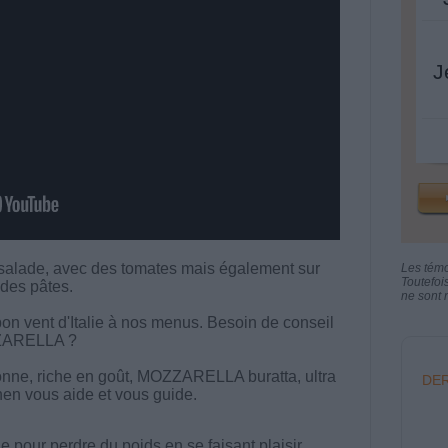
J
lade, avec des tomates mais également sur
Les tém
Toutefoi
des pâtes.
ne sont n
 vent d'Italie à nos menus. Besoin de conseil
ZZARELLA ?
nne, riche en goût, MOZZARELLA buratta, ultra
DER
en vous aide et vous guide.
 pour perdre du poids en se faisant plaisir.