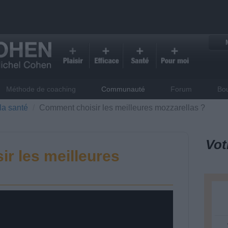
Méthode de coaching
Communauté
Forum
Bo
la santé
Comment choisir les meilleures mozzarellas ?
Vot
r les meilleures