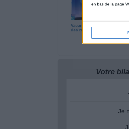
en bas de la page W
Vacances : que faire
Le
des restes du frigo ?
au
te
Votre bi
Je 
J