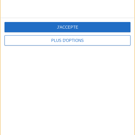
ans
J'ai
J'ACCEPTE
PLUS D'OPTIONS
DERNIÈRES VIDÉO
La charcuterie, est-ce
vraiment raisonnable
?
Décryptage des aliments
Peut-on remplacer la
viande par des
féculents ?