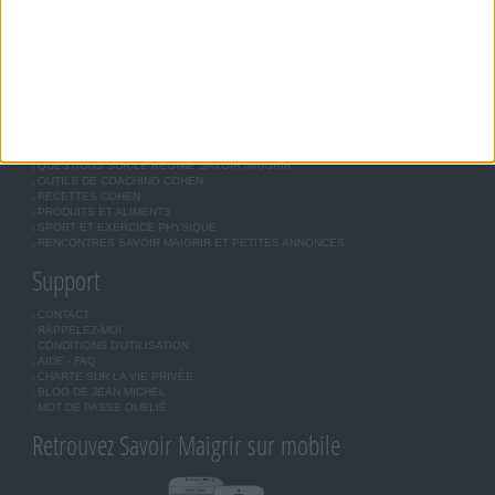
ASTUCES JM COHEN
COMMUNAUTÉ
BOUTIQUE
LES LETTRES D'INFORMATION
INSCRIPTION
Forum Savoir Maigrir
JE COMMENCE MON RÉGIME COHEN
MORAL, MOTIVATION ET RÉGIME SAVOIR MAIGRIR
QUESTIONS SUR LE RÉGIME SAVOIR MAIGRIR
OUTILS DE COACHING COHEN
RECETTES COHEN
PRODUITS ET ALIMENTS
SPORT ET EXERCICE PHYSIQUE
RENCONTRES SAVOIR MAIGRIR ET PETITES ANNONCES
Support
CONTACT
RAPPELEZ-MOI
CONDITIONS D'UTILISATION
AIDE - FAQ
CHARTE SUR LA VIE PRIVÉE
BLOG DE JEAN MICHEL
MOT DE PASSE OUBLIÉ
Retrouvez Savoir Maigrir sur mobile