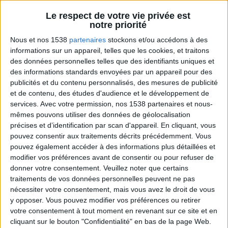
Le respect de votre vie privée est
notre priorité
Nous et nos 1538
partenaires
stockons et/ou accédons à des
Le Grand direct de la santé
Voir tout
informations sur un appareil, telles que les cookies, et traitons
des données personnelles telles que des identifiants uniques et
Jean-Michel Cohen est l'intervenant nutrition
régulier de l'émission santé d'Europe 1 qui
des informations standards envoyées par un appareil pour des
aborde tous les sujets de l'alimentation.
publicités et du contenu personnalisés, des mesures de publicité
et de contenu, des études d'audience et le développement de
services.
Avec votre permission, nos 1538 partenaires et nous-
mêmes pouvons utiliser des données de géolocalisation
précises et d’identification par scan d'appareil. En cliquant, vous
pouvez consentir aux traitements décrits précédemment. Vous
pouvez également accéder à des informations plus détaillées et
modifier vos préférences avant de consentir ou pour refuser de
donner votre consentement.
Veuillez noter que certains
traitements de vos données personnelles peuvent ne pas
nécessiter votre consentement, mais vous avez le droit de vous
Comment choisir les meilleures mozzarellas ?
y opposer. Vous pouvez modifier vos préférences ou retirer
votre consentement à tout moment en revenant sur ce site et en
cliquant sur le bouton "Confidentialité" en bas de la page Web.