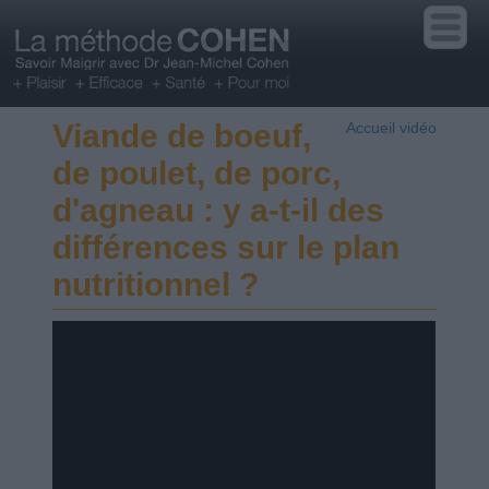
Viande de boeuf,
Accueil vidéo
de poulet, de porc,
d'agneau : y a-t-il des
différences sur le plan
nutritionnel ?