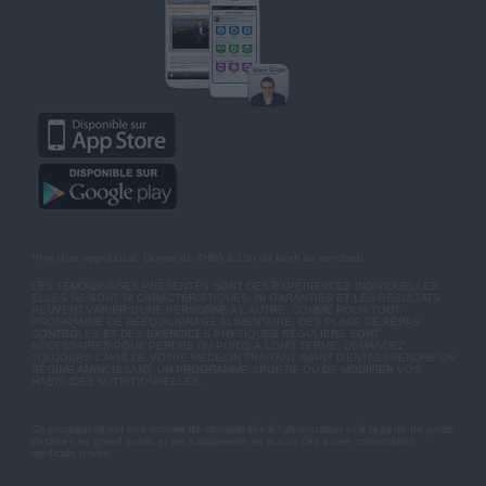
*Prix d'un appel local. Ouvert de 9H00 à 15h du lundi au vendredi.
LES TÉMOIGNAGES PRÉSENTÉS SONT DES EXPÉRIENCES INDIVIDUELLES.
ELLES NE SONT NI CARACTÉRISTIQUES, NI GARANTIES ET LES RÉSULTATS
PEUVENT VARIER D'UNE PERSONNE A L'AUTRE. COMME POUR TOUT
PROGRAMME DE RÉÉQUILIBRAGE ALIMENTAIRE, DES PLANS DE REPAS
CONTRÔLÉS ET DES EXERCICES PHYSIQUES RÉGULIERS SONT
NÉCESSAIRES POUR PERDRE DU POIDS À LONG TERME. DEMANDEZ
TOUJOURS L'AVIS DE VOTRE MÉDECIN TRAITANT AVANT D'ENTREPRENDRE UN
RÉGIME AMINCISSANT, UN PROGRAMME SPORTIF OU DE MODIFIER VOS
HABITUDES NUTRITIONNELLES.
Ce programme est une somme de conseils liés à l'alimentation et à la perte de poids
destinés au grand public et ne s'apparente en aucun cas à une consultation
médicale privée.