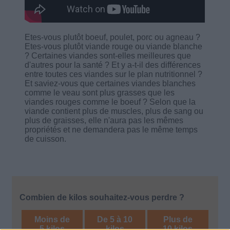
Etes-vous plutôt boeuf, poulet, porc ou agneau ?
Etes-vous plutôt viande rouge ou viande blanche
? Certaines viandes sont-elles meilleures que
d'autres pour la santé ? Et y a-t-il des différences
entre toutes ces viandes sur le plan nutritionnel ?
Et saviez-vous que certaines viandes blanches
comme le veau sont plus grasses que les
viandes rouges comme le boeuf ? Selon que la
viande contient plus de muscles, plus de sang ou
plus de graisses, elle n'aura pas les mêmes
propriétés et ne demandera pas le même temps
de cuisson.
Combien de kilos souhaitez-vous perdre ?
Moins de
De 5 à 10
Plus de
5 kilos
kilos
10 kilos