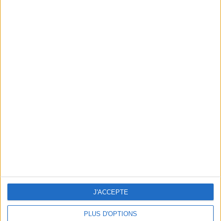
peser
ans
J'ai
DERNIÈRES VIDÉO
Peut-on remplacer la
viande par des féculents ?
Consultation diététique du
J'ACCEPTE
05/08/2026
Webinaires en direct
PLUS D'OPTIONS