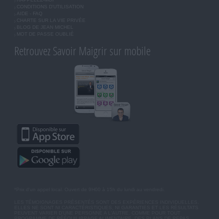
CONDITIONS D'UTILISATION
AIDE - FAQ
CHARTE SUR LA VIE PRIVÉE
BLOG DE JEAN MICHEL
MOT DE PASSE OUBLIÉ
Retrouvez Savoir Maigrir sur mobile
*Prix d'un appel local. Ouvert de 9H00 à 15h du lundi au vendredi.
LES TÉMOIGNAGES PRÉSENTÉS SONT DES EXPÉRIENCES INDIVIDUELLES.
ELLES NE SONT NI CARACTÉRISTIQUES, NI GARANTIES ET LES RÉSULTATS
PEUVENT VARIER D'UNE PERSONNE A L'AUTRE. COMME POUR TOUT
PROGRAMME DE RÉÉQUILIBRAGE ALIMENTAIRE, DES PLANS DE REPAS