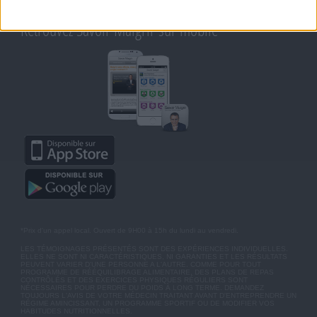
MOT DE PASSE OUBLIÉ
Retrouvez Savoir Maigrir sur mobile
*Prix d'un appel local. Ouvert de 9H00 à 15h du lundi au vendredi.
LES TÉMOIGNAGES PRÉSENTÉS SONT DES EXPÉRIENCES INDIVIDUELLES.
ELLES NE SONT NI CARACTÉRISTIQUES, NI GARANTIES ET LES RÉSULTATS
PEUVENT VARIER D'UNE PERSONNE A L'AUTRE. COMME POUR TOUT
PROGRAMME DE RÉÉQUILIBRAGE ALIMENTAIRE, DES PLANS DE REPAS
CONTRÔLÉS ET DES EXERCICES PHYSIQUES RÉGULIERS SONT
NÉCESSAIRES POUR PERDRE DU POIDS À LONG TERME. DEMANDEZ
TOUJOURS L'AVIS DE VOTRE MÉDECIN TRAITANT AVANT D'ENTREPRENDRE UN
RÉGIME AMINCISSANT, UN PROGRAMME SPORTIF OU DE MODIFIER VOS
HABITUDES NUTRITIONNELLES.