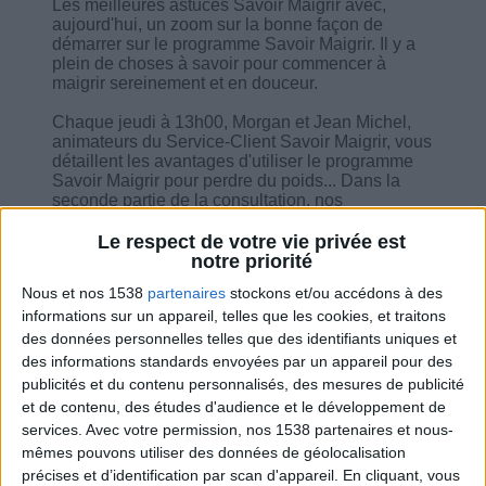
Les meilleures astuces Savoir Maigrir avec,
aujourd'hui, un zoom sur la bonne façon de
démarrer sur le programme Savoir Maigrir. Il y a
plein de choses à savoir pour commencer à
maigrir sereinement et en douceur.
Chaque jeudi à 13h00, Morgan et Jean Michel,
animateurs du Service-Client Savoir Maigrir, vous
détaillent les avantages d'utiliser le programme
Savoir Maigrir pour perdre du poids... Dans la
seconde partie de la consultation, nos
spécialistes répondre aux questions des
utilisateurs.
Le respect de votre vie privée est
notre priorité
Nous et nos 1538
partenaires
stockons et/ou accédons à des
informations sur un appareil, telles que les cookies, et traitons
des données personnelles telles que des identifiants uniques et
des informations standards envoyées par un appareil pour des
Combien de kilos souhaitez-vous perdre ?
publicités et du contenu personnalisés, des mesures de publicité
et de contenu, des études d'audience et le développement de
Moins de
De 5 à 10
Plus de
5 kilos
kilos
10 kilos
services.
Avec votre permission, nos 1538 partenaires et nous-
mêmes pouvons utiliser des données de géolocalisation
précises et d’identification par scan d'appareil. En cliquant, vous