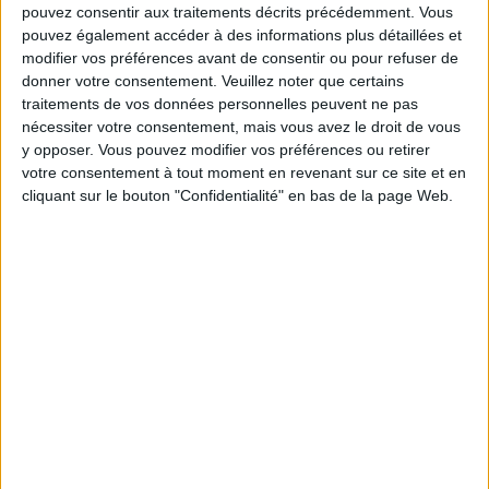
pouvez consentir aux traitements décrits précédemment. Vous
Service-client & Motivation
pouvez également accéder à des informations plus détaillées et
Voir tout
modifier vos préférences avant de consentir ou pour refuser de
Les équipes du Service-client et de la
donner votre consentement.
Veuillez noter que certains
Communauté Savoir Maigrir vous aident
traitements de vos données personnelles peuvent ne pas
chaque semaine à vous rapprocher
nécessiter votre consentement, mais vous avez le droit de vous
sereinement de votre objectif minceur.
y opposer. Vous pouvez modifier vos préférences ou retirer
votre consentement à tout moment en revenant sur ce site et en
cliquant sur le bouton "Confidentialité" en bas de la page Web.
Votre bilan minceur
(env. 2
min)
un homme
Je suis
une femme
cm
Je mesure
kg
Je pèse