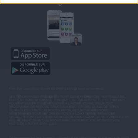
Retrouvez Savoir Maigrir sur mobile
*Prix d'un appel local. Ouvert de 9H00 à 15h du lundi au vendredi.
LES TÉMOIGNAGES PRÉSENTÉS SONT DES EXPÉRIENCES INDIVIDUELLES.
ELLES NE SONT NI CARACTÉRISTIQUES, NI GARANTIES ET LES RÉSULTATS
PEUVENT VARIER D'UNE PERSONNE A L'AUTRE. COMME POUR TOUT
PROGRAMME DE RÉÉQUILIBRAGE ALIMENTAIRE, DES PLANS DE REPAS
CONTRÔLÉS ET DES EXERCICES PHYSIQUES RÉGULIERS SONT
NÉCESSAIRES POUR PERDRE DU POIDS À LONG TERME. DEMANDEZ
TOUJOURS L'AVIS DE VOTRE MÉDECIN TRAITANT AVANT D'ENTREPRENDRE UN
RÉGIME AMINCISSANT, UN PROGRAMME SPORTIF OU DE MODIFIER VOS
HABITUDES NUTRITIONNELLES.
Ce programme est une somme de conseils liés à l'alimentation et à la perte de poids