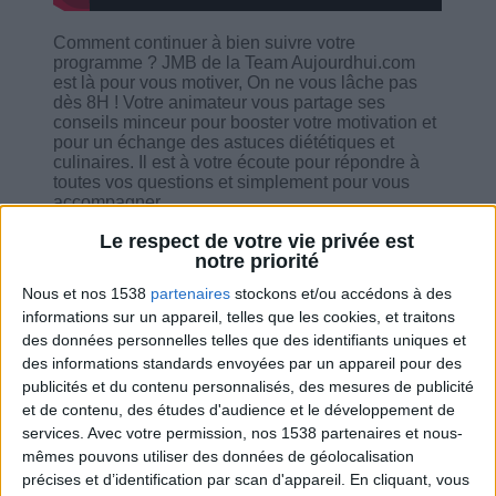
Comment continuer à bien suivre votre
programme ? JMB de la Team Aujourdhui.com
est là pour vous motiver, On ne vous lâche pas
dès 8H ! Votre animateur vous partage ses
conseils minceur pour booster votre motivation et
pour un échange des astuces diététiques et
culinaires. Il est à votre écoute pour répondre à
toutes vos questions et simplement pour vous
accompagner.
Le respect de votre vie privée est
notre priorité
Nous et nos 1538
partenaires
stockons et/ou accédons à des
informations sur un appareil, telles que les cookies, et traitons
Combien de kilos souhaitez-vous perdre ?
des données personnelles telles que des identifiants uniques et
des informations standards envoyées par un appareil pour des
Moins de
De 5 à 10
Plus de
publicités et du contenu personnalisés, des mesures de publicité
5 kilos
kilos
10 kilos
et de contenu, des études d'audience et le développement de
services.
Avec votre permission, nos 1538 partenaires et nous-
mêmes pouvons utiliser des données de géolocalisation
précises et d’identification par scan d'appareil. En cliquant, vous
Service-client & Motivation
Voir tout