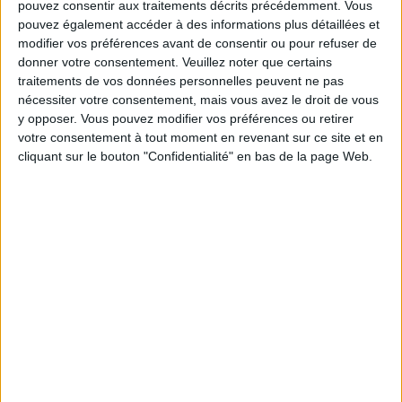
pouvez consentir aux traitements décrits précédemment. Vous
pouvez également accéder à des informations plus détaillées et
Les équipes du Service-client et de la
modifier vos préférences avant de consentir ou pour refuser de
Communauté Savoir Maigrir vous aident
donner votre consentement.
Veuillez noter que certains
chaque semaine à vous rapprocher
sereinement de votre objectif minceur.
traitements de vos données personnelles peuvent ne pas
nécessiter votre consentement, mais vous avez le droit de vous
y opposer. Vous pouvez modifier vos préférences ou retirer
votre consentement à tout moment en revenant sur ce site et en
cliquant sur le bouton "Confidentialité" en bas de la page Web.
Votre bilan minceur
(env. 2
min)
un homme
Je suis
une femme
cm
Je mesure
kg
Je pèse
kg
Je voudrais