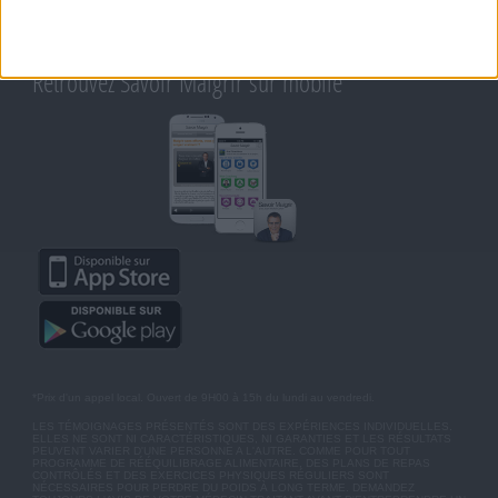
CHARTE SUR LA VIE PRIVÉE
BLOG DE JEAN MICHEL
MOT DE PASSE OUBLIÉ
Retrouvez Savoir Maigrir sur mobile
*Prix d'un appel local. Ouvert de 9H00 à 15h du lundi au vendredi.
LES TÉMOIGNAGES PRÉSENTÉS SONT DES EXPÉRIENCES INDIVIDUELLES.
ELLES NE SONT NI CARACTÉRISTIQUES, NI GARANTIES ET LES RÉSULTATS
PEUVENT VARIER D'UNE PERSONNE A L'AUTRE. COMME POUR TOUT
PROGRAMME DE RÉÉQUILIBRAGE ALIMENTAIRE, DES PLANS DE REPAS
CONTRÔLÉS ET DES EXERCICES PHYSIQUES RÉGULIERS SONT
NÉCESSAIRES POUR PERDRE DU POIDS À LONG TERME. DEMANDEZ