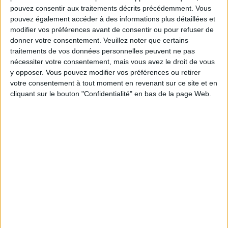
pouvez consentir aux traitements décrits précédemment. Vous
pouvez également accéder à des informations plus détaillées et
modifier vos préférences avant de consentir ou pour refuser de
Service-client & Motivation
Voir tout
donner votre consentement.
Veuillez noter que certains
traitements de vos données personnelles peuvent ne pas
Les équipes du Service-client et de la
nécessiter votre consentement, mais vous avez le droit de vous
Communauté Savoir Maigrir vous aident
chaque semaine à vous rapprocher
y opposer. Vous pouvez modifier vos préférences ou retirer
sereinement de votre objectif minceur.
votre consentement à tout moment en revenant sur ce site et en
cliquant sur le bouton "Confidentialité" en bas de la page Web.
Votre bilan minceur
(env. 2
min)
un homme
Je suis
une femme
cm
Je mesure