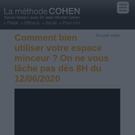
Comment bien
Accueil vidéo
utiliser votre espace
minceur ? On ne vous
lâche pas dès 8H du
12/06/2020