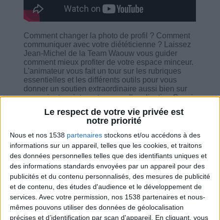
Comment changer la photo de profil ? Comment
communiquer avec votre diététicienne ? Laissez
Jean-Michel de la Team Waouw vous guider
comment mieux profiter de votre espace minceur.
L'animateur vous fait un tour sur les rubriques
essentielles et les différents outils pour vous
donner un soutien extraordinaire aussi bien sur
un navigateur internet que sur l'application Savoir
Maigrir. Et bien sûr, il n'oublie pas de vous donner
Le respect de votre vie privée est
des nouveautés du docteur et de répondre à vos
notre priorité
questions !
Nous et nos 1538
partenaires
stockons et/ou accédons à des
informations sur un appareil, telles que les cookies, et traitons
des données personnelles telles que des identifiants uniques et
des informations standards envoyées par un appareil pour des
publicités et du contenu personnalisés, des mesures de publicité
Combien de kilos souhaitez-vous perdre ?
et de contenu, des études d'audience et le développement de
services.
Avec votre permission, nos 1538 partenaires et nous-
Moins de
De 5 à 10
Plus de
mêmes pouvons utiliser des données de géolocalisation
5 kilos
kilos
10 kilos
précises et d’identification par scan d'appareil. En cliquant, vous