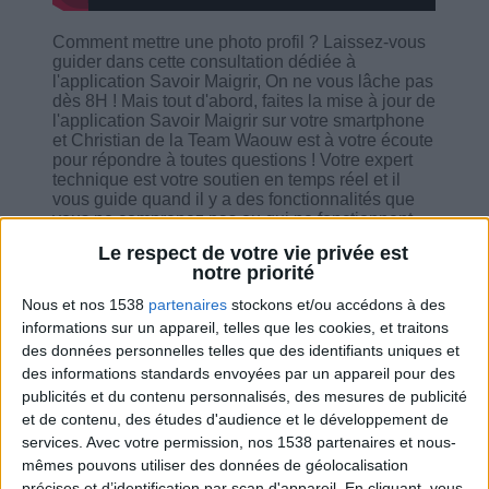
Comment mettre une photo profil ? Laissez-vous
guider dans cette consultation dédiée à
l'application Savoir Maigrir, On ne vous lâche pas
dès 8H ! Mais tout d'abord, faites la mise à jour de
l'application Savoir Maigrir sur votre smartphone
et Christian de la Team Waouw est à votre écoute
pour répondre à toutes questions ! Votre expert
technique est votre soutien en temps réel et il
vous guide quand il y a des fonctionnalités que
vous ne comprenez pas ou qui ne fonctionnent
pas, il est à votre appui pour vous dépanner de
Le respect de votre vie privée est
suite !
notre priorité
Nous et nos 1538
partenaires
stockons et/ou accédons à des
informations sur un appareil, telles que les cookies, et traitons
des données personnelles telles que des identifiants uniques et
des informations standards envoyées par un appareil pour des
Combien de kilos souhaitez-vous perdre ?
publicités et du contenu personnalisés, des mesures de publicité
et de contenu, des études d'audience et le développement de
Moins de
De 5 à 10
Plus de
services.
Avec votre permission, nos 1538 partenaires et nous-
5 kilos
kilos
10 kilos
mêmes pouvons utiliser des données de géolocalisation
précises et d’identification par scan d'appareil. En cliquant, vous