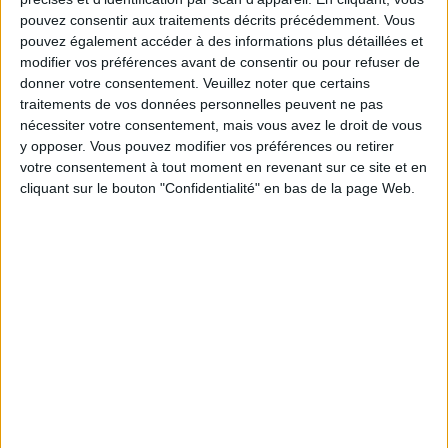
pouvez consentir aux traitements décrits précédemment. Vous
pouvez également accéder à des informations plus détaillées et
Service-client & Motivation
Voir tout
modifier vos préférences avant de consentir ou pour refuser de
donner votre consentement.
Veuillez noter que certains
Les équipes du Service-client et de la
traitements de vos données personnelles peuvent ne pas
Communauté Savoir Maigrir vous aident
chaque semaine à vous rapprocher
nécessiter votre consentement, mais vous avez le droit de vous
sereinement de votre objectif minceur.
y opposer. Vous pouvez modifier vos préférences ou retirer
votre consentement à tout moment en revenant sur ce site et en
cliquant sur le bouton "Confidentialité" en bas de la page Web.
Votre bilan minceur
(env. 2
min)
un homme
Je suis
une femme
cm
Je mesure