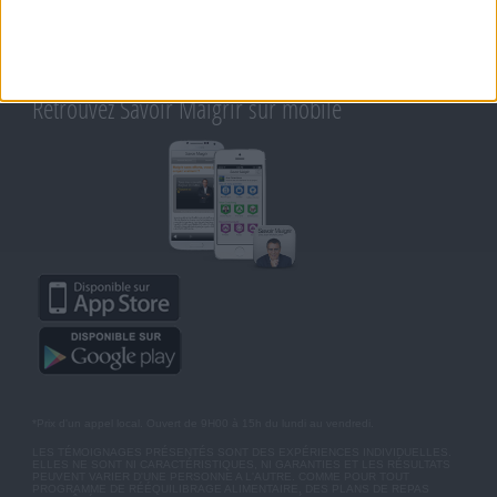
CONDITIONS D'UTILISATION
AIDE - FAQ
CHARTE SUR LA VIE PRIVÉE
BLOG DE JEAN MICHEL
MOT DE PASSE OUBLIÉ
Retrouvez Savoir Maigrir sur mobile
*Prix d'un appel local. Ouvert de 9H00 à 15h du lundi au vendredi.
LES TÉMOIGNAGES PRÉSENTÉS SONT DES EXPÉRIENCES INDIVIDUELLES.
ELLES NE SONT NI CARACTÉRISTIQUES, NI GARANTIES ET LES RÉSULTATS
PEUVENT VARIER D'UNE PERSONNE A L'AUTRE. COMME POUR TOUT
PROGRAMME DE RÉÉQUILIBRAGE ALIMENTAIRE, DES PLANS DE REPAS