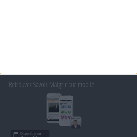
MORAL, MOTIVATION ET RÉGIME SAVOIR MAIGRIR
QUESTIONS SUR LE RÉGIME SAVOIR MAIGRIR
OUTILS DE COACHING COHEN
RECETTES COHEN
PRODUITS ET ALIMENTS
SPORT ET EXERCICE PHYSIQUE
RENCONTRES SAVOIR MAIGRIR ET PETITES ANNONCES
Support
CONTACT
RAPPELEZ-MOI
CONDITIONS D'UTILISATION
AIDE - FAQ
CHARTE SUR LA VIE PRIVÉE
BLOG DE JEAN MICHEL
MOT DE PASSE OUBLIÉ
Retrouvez Savoir Maigrir sur mobile