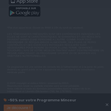
*Prix d'un appel local. Ouvert de 9H00 à 15h du lundi au vendredi.
LES TÉMOIGNAGES PRÉSENTÉS SONT DES EXPÉRIENCES INDIVIDUELLES.
ELLES NE SONT NI CARACTÉRISTIQUES, NI GARANTIES ET LES RÉSULTATS
PEUVENT VARIER D'UNE PERSONNE A L'AUTRE. COMME POUR TOUT
PROGRAMME DE RÉÉQUILIBRAGE ALIMENTAIRE, DES PLANS DE REPAS
CONTRÔLÉS ET DES EXERCICES PHYSIQUES RÉGULIERS SONT
NÉCESSAIRES POUR PERDRE DU POIDS À LONG TERME. DEMANDEZ
TOUJOURS L'AVIS DE VOTRE MÉDECIN TRAITANT AVANT D'ENTREPRENDRE UN
RÉGIME AMINCISSANT, UN PROGRAMME SPORTIF OU DE MODIFIER VOS
HABITUDES NUTRITIONNELLES.
Ce programme est une somme de conseils liés à l'alimentation et à la perte de poids
destinés au grand public et ne s'apparente en aucun cas à une consultation
médicale privée.
© 2026 copyright et éditeur ANXA / powered by ANXA
Reproduction totale ou partielle interdite sans accord préalable.
Anxa collecte et traite les données personnelles dans le respect de la loi
Informatique et Libertés (Déclaration CNIL No 1787863).
-50% sur votre Programme Minceur
×
Je découvre !