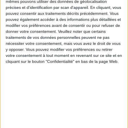
mêmes pouvons utiliser des données de géolocalisation
communauté Savoir Maigrir ?
précises et d’identification par scan d'appareil. En cliquant, vous
pouvez consentir aux traitements décrits précédemment. Vous
pouvez également accéder à des informations plus détaillées et
modifier vos préférences avant de consentir ou pour refuser de
donner votre consentement.
Veuillez noter que certains
Combien de kilos souhaitez-vous perdre ?
traitements de vos données personnelles peuvent ne pas
nécessiter votre consentement, mais vous avez le droit de vous
Moins de
De 5 à 10
Plus de
y opposer. Vous pouvez modifier vos préférences ou retirer
5 kilos
kilos
10 kilos
votre consentement à tout moment en revenant sur ce site et en
cliquant sur le bouton "Confidentialité" en bas de la page Web.
Service-client & Motivation
Voir tout
Les équipes du Service-client et de la
Communauté Savoir Maigrir vous aident
chaque semaine à vous rapprocher
sereinement de votre objectif minceur.