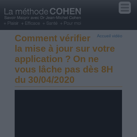
Comment vérifier
Accueil vidéo
la mise à jour sur votre
application ? On ne
vous lâche pas dès 8H
du 30/04/2020