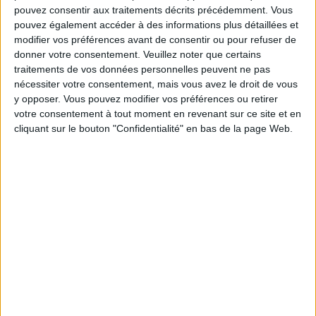
pouvez consentir aux traitements décrits précédemment. Vous
pouvez également accéder à des informations plus détaillées et
Service-client & Motivation
Voir tout
modifier vos préférences avant de consentir ou pour refuser de
donner votre consentement.
Veuillez noter que certains
Les équipes du Service-client et de la
traitements de vos données personnelles peuvent ne pas
Communauté Savoir Maigrir vous aident
nécessiter votre consentement, mais vous avez le droit de vous
chaque semaine à vous rapprocher
y opposer. Vous pouvez modifier vos préférences ou retirer
sereinement de votre objectif minceur.
votre consentement à tout moment en revenant sur ce site et en
cliquant sur le bouton "Confidentialité" en bas de la page Web.
Votre bilan minceur
(env. 2
min)
un homme
Je suis
une femme
cm
Je mesure