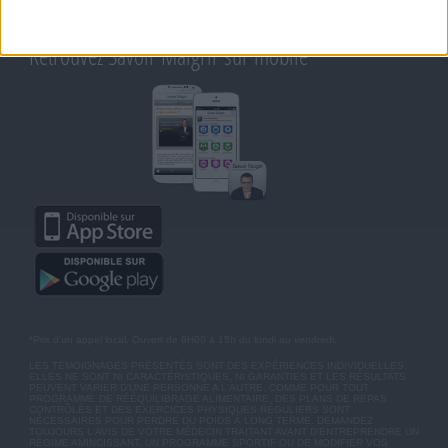
BLOG DE JEAN MICHEL
MOT DE PASSE OUBLIÉ
Retrouvez Savoir Maigrir sur mobile
*Prix d'un appel local. Ouvert de 9H00 à 15h du lundi au vendredi.
LES TÉMOIGNAGES PRÉSENTÉS SONT DES EXPÉRIENCES INDIVIDUELLES.
ELLES NE SONT NI CARACTÉRISTIQUES, NI GARANTIES ET LES RÉSULTATS
PEUVENT VARIER D'UNE PERSONNE A L'AUTRE. COMME POUR TOUT
PROGRAMME DE RÉÉQUILIBRAGE ALIMENTAIRE, DES PLANS DE REPAS
CONTRÔLÉS ET DES EXERCICES PHYSIQUES RÉGULIERS SONT
NÉCESSAIRES POUR PERDRE DU POIDS À LONG TERME. DEMANDEZ
TOUJOURS L'AVIS DE VOTRE MÉDECIN TRAITANT AVANT D'ENTREPRENDRE UN
RÉGIME AMINCISSANT, UN PROGRAMME SPORTIF OU DE MODIFIER VOS