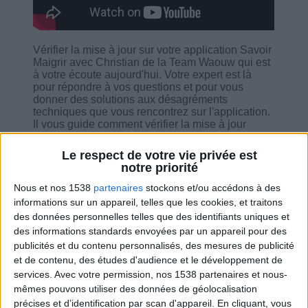
Vérifier la mise à jour sur votre application Savoir
Maigrir avec Christian de la Team Waouw qui est
à votre écoute aujourd'hui. Votre expert est là
pour répondre à vos questions et pour vous
donner des solutions aux désagréments
techniques que vous rencontrez sur l'application.
Il vous guide comment vérifier la mise à jour
depuis votre appli et explique comment ça
marche les rubriques tels que messagerie, la liste
Le respect de votre vie privée est
de courses, les recettes, etc.
notre priorité
Nous et nos 1538
partenaires
stockons et/ou accédons à des
informations sur un appareil, telles que les cookies, et traitons
des données personnelles telles que des identifiants uniques et
des informations standards envoyées par un appareil pour des
Combien de kilos souhaitez-vous perdre ?
publicités et du contenu personnalisés, des mesures de publicité
et de contenu, des études d'audience et le développement de
Moins de
De 5 à 10
Plus de
services.
Avec votre permission, nos 1538 partenaires et nous-
5 kilos
kilos
10 kilos
mêmes pouvons utiliser des données de géolocalisation
précises et d’identification par scan d'appareil. En cliquant, vous