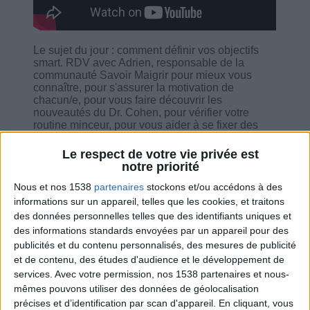
Le sujet du jour : comment définir vos objectifs
smart. RDV avec Adrien, responsable de la
communauté Savoir Maigrir pour mieux vous
connaître, pour s'assurer la motivation de
chacun/e, pour vous faire découvrir les
nouveautés du Dr. Cohen, pour vérifier votre
routine minceur, pour vous aider à se fixer des
objectifs smart et pour répondre à toutes vos
questions.
Le respect de votre vie privée est
notre priorité
Nous et nos 1538
partenaires
stockons et/ou accédons à des
informations sur un appareil, telles que les cookies, et traitons
des données personnelles telles que des identifiants uniques et
Combien de kilos souhaitez-vous perdre ?
des informations standards envoyées par un appareil pour des
publicités et du contenu personnalisés, des mesures de publicité
Moins de
De 5 à 10
Plus de
et de contenu, des études d'audience et le développement de
5 kilos
kilos
10 kilos
services.
Avec votre permission, nos 1538 partenaires et nous-
mêmes pouvons utiliser des données de géolocalisation
précises et d’identification par scan d'appareil. En cliquant, vous