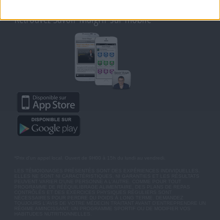
MOT DE PASSE OUBLIÉ
Retrouvez Savoir Maigrir sur mobile
*Prix d'un appel local. Ouvert de 9H00 à 15h du lundi au vendredi.
LES TÉMOIGNAGES PRÉSENTÉS SONT DES EXPÉRIENCES INDIVIDUELLES.
ELLES NE SONT NI CARACTÉRISTIQUES, NI GARANTIES ET LES RÉSULTATS
PEUVENT VARIER D'UNE PERSONNE A L'AUTRE. COMME POUR TOUT
PROGRAMME DE RÉÉQUILIBRAGE ALIMENTAIRE, DES PLANS DE REPAS
CONTRÔLÉS ET DES EXERCICES PHYSIQUES RÉGULIERS SONT
NÉCESSAIRES POUR PERDRE DU POIDS À LONG TERME. DEMANDEZ
TOUJOURS L'AVIS DE VOTRE MÉDECIN TRAITANT AVANT D'ENTREPRENDRE UN
RÉGIME AMINCISSANT, UN PROGRAMME SPORTIF OU DE MODIFIER VOS
HABITUDES NUTRITIONNELLES.