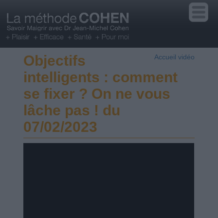
Objectifs
Accueil vidéo
intelligents : comment
se fixer ? On ne vous
lâche pas ! du
07/02/2023