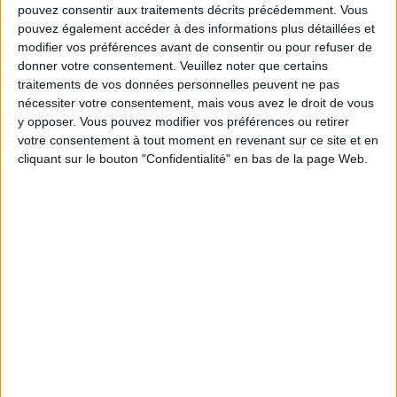
pouvez consentir aux traitements décrits précédemment. Vous
Service-client & Motivation
pouvez également accéder à des informations plus détaillées et
Voir tout
modifier vos préférences avant de consentir ou pour refuser de
Les équipes du Service-client et de la
donner votre consentement.
Veuillez noter que certains
Communauté Savoir Maigrir vous aident
traitements de vos données personnelles peuvent ne pas
chaque semaine à vous rapprocher
nécessiter votre consentement, mais vous avez le droit de vous
sereinement de votre objectif minceur.
y opposer. Vous pouvez modifier vos préférences ou retirer
votre consentement à tout moment en revenant sur ce site et en
cliquant sur le bouton "Confidentialité" en bas de la page Web.
Votre bilan minceur
(env. 2
min)
un homme
Je suis
une femme
cm
Je mesure
kg
Je pèse