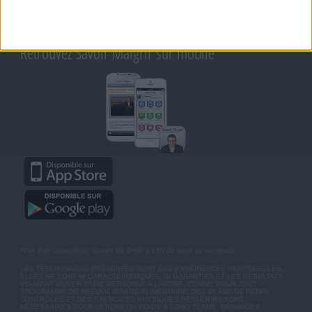
CHARTE SUR LA VIE PRIVÉE
BLOG DE JEAN MICHEL
MOT DE PASSE OUBLIÉ
Retrouvez Savoir Maigrir sur mobile
*Prix d'un appel local. Ouvert de 9H00 à 15h du lundi au vendredi.
LES TÉMOIGNAGES PRÉSENTÉS SONT DES EXPÉRIENCES INDIVIDUELLES.
ELLES NE SONT NI CARACTÉRISTIQUES, NI GARANTIES ET LES RÉSULTATS
PEUVENT VARIER D'UNE PERSONNE A L'AUTRE. COMME POUR TOUT
PROGRAMME DE RÉÉQUILIBRAGE ALIMENTAIRE, DES PLANS DE REPAS
CONTRÔLÉS ET DES EXERCICES PHYSIQUES RÉGULIERS SONT
NÉCESSAIRES POUR PERDRE DU POIDS À LONG TERME. DEMANDEZ