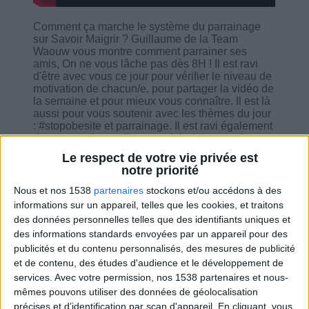
Comment ça marche le système du parrainage
sur Savoir Maigrir ? Guillaume de la Team
Waouw vous montre comment parrainer ses
amis, On ne vous lâche pas dès 8H ! Il est ravi
d'être avec vous ce jour pour vérifier le niveau de
motivation de chacun/e, pour partager la vidéo de
la semaine et pour mieux vous connaître. Il est là
aussi pour vous soutenir avec les thèmes du jour
: #stopobesite et parrainage. Il est ravi également
de partager les outils essentiels (tchat en direct,
la bulle bien-être, et la rubrique pour toutes les
Le respect de votre vie privée est
vidéos du docteur) et de répondre à vos
notre priorité
questions !
Nous et nos 1538
partenaires
stockons et/ou accédons à des
informations sur un appareil, telles que les cookies, et traitons
des données personnelles telles que des identifiants uniques et
des informations standards envoyées par un appareil pour des
publicités et du contenu personnalisés, des mesures de publicité
Combien de kilos souhaitez-vous perdre ?
et de contenu, des études d'audience et le développement de
services.
Avec votre permission, nos 1538 partenaires et nous-
Moins de
De 5 à 10
Plus de
mêmes pouvons utiliser des données de géolocalisation
5 kilos
kilos
10 kilos
précises et d’identification par scan d'appareil. En cliquant, vous