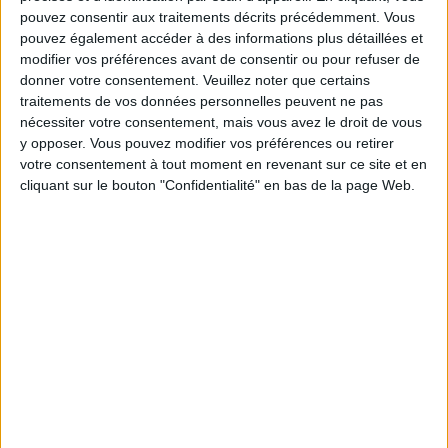
pouvez consentir aux traitements décrits précédemment. Vous
pouvez également accéder à des informations plus détaillées et
modifier vos préférences avant de consentir ou pour refuser de
Service-client & Motivation
Voir tout
donner votre consentement.
Veuillez noter que certains
traitements de vos données personnelles peuvent ne pas
Les équipes du Service-client et de la
nécessiter votre consentement, mais vous avez le droit de vous
Communauté Savoir Maigrir vous aident
chaque semaine à vous rapprocher
y opposer. Vous pouvez modifier vos préférences ou retirer
sereinement de votre objectif minceur.
votre consentement à tout moment en revenant sur ce site et en
cliquant sur le bouton "Confidentialité" en bas de la page Web.
Votre bilan minceur
(env. 2
min)
un homme
Je suis
une femme
cm
Je mesure