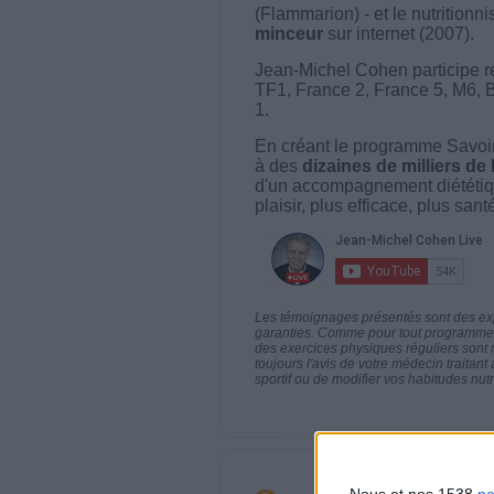
(Flammarion) - et le nutritionni
minceur
sur internet (2007).
Jean-Michel Cohen participe r
TF1, France 2, France 5, M6, 
1.
En créant le programme Savoir
à des
dizaines de milliers de
d'un accompagnement diététiq
plaisir, plus efficace, plus san
Les témoignages présentés sont des expé
garanties. Comme pour tout programme d
des exercices physiques réguliers sont
toujours l'avis de votre médecin traita
sportif ou de modifier vos habitudes nutr