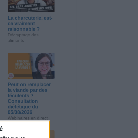
La charcuterie, est-
ce vraiment
raisonnable ?
Décryptage des
aliments
Peut-on remplacer
la viande par des
féculents ?
Consultation
diététique du
05/08/2026
Webinaires en direct
é