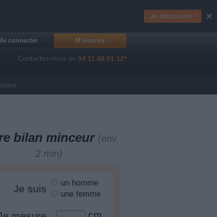
×
Je découvre !
Me connecter
M'inscrire
Contactez-nous au
04 11 88 01 12*
utique
re bilan minceur
(env.
2 min)
un homme
Je suis
une femme
cm
Je mesure