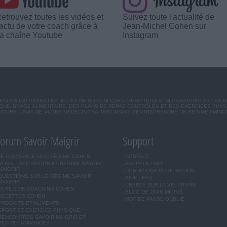
etrouvez toutes les vidéos et
Suivez toute l'actualité de
'actu de votre coach grâce à
Jean-Michel Cohen sur
a chaîne Youtube
Instagram
CES INDIVIDUELLES. ELLES NE SONT NI CARACTÉRISTIQUES, NI GARANTIES ET LES 
UILIBRAGE ALIMENTAIRE, DES PLANS DE REPAS CONTRÔLÉS ET DES EXERCICES PHY
OURS L'AVIS DE VOTRE MÉDECIN TRAITANT AVANT D'ENTREPRENDRE UN RÉGIME AMINC
orum Savoir Maigrir
Support
JE COMMENCE MON RÉGIME COHEN
CONTACT
MORAL, MOTIVATION ET RÉGIME SAVOIR
RAPPELEZ-MOI
MAIGRIR
CONDITIONS D'UTILISATION
QUESTIONS SUR LE RÉGIME SAVOIR
AIDE - FAQ
MAIGRIR
CHARTE SUR LA VIE PRIVÉE
OUTILS DE COACHING COHEN
BLOG DE JEAN MICHEL
RECETTES COHEN
MOT DE PASSE OUBLIÉ
PRODUITS ET ALIMENTS
SPORT ET EXERCICE PHYSIQUE
RENCONTRES SAVOIR MAIGRIR ET
PETITES ANNONCES