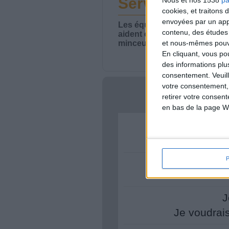
Service-client 
Nous et nos 1538
pa
cookies, et traitons
envoyées par un appa
Les équipes du Service-clie
contenu, des études
aident chaque semaine à vou
minceur.
et nous-mêmes pouvon
En cliquant, vous p
des informations plu
consentement.
Veuil
votre consentement,
Votre bi
retirer votre consen
en bas de la page W
Je 
J
Je voudrai