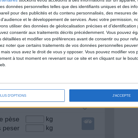
& Motivation
rtenaires
stockons et/ou accédons à des informations sur un appareil, t
Voir tout
 des données personnelles telles que des identifiants uniques et des in
reil pour des publicités et du contenu personnalisés, des mesures de p
nt et de la Communauté Savoir Maigrir vous
 d'audience et le développement de services.
Avec votre permission, n
s rapprocher sereinement de votre objectif
s utiliser des données de géolocalisation précises et d’identification 
ouvez consentir aux traitements décrits précédemment. Vous pouvez é
s détaillées et modifier vos préférences avant de consentir ou pour ref
lez noter que certains traitements de vos données personnelles peuven
 mais vous avez le droit de vous y opposer. Vous pouvez modifier vos 
lan minceur
tement à tout moment en revenant sur ce site et en cliquant sur le bouto
(env. 2 min)
eb.
un homme
Je suis
une femme
PLUS D'OPTIONS
J'ACCEPTE
cm
mesure
kg
e pèse
kg
s peser