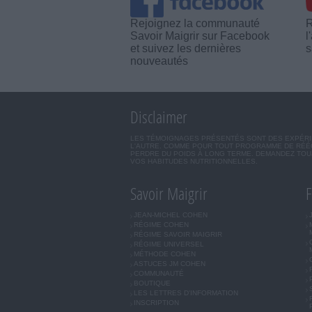
Rejoignez la communauté
R
Savoir Maigrir sur Facebook
l
et suivez les dernières
s
nouveautés
Disclaimer
LES TÉMOIGNAGES PRÉSENTÉS SONT DES EXPÉRIEN
L'AUTRE. COMME POUR TOUT PROGRAMME DE RÉÉQ
PERDRE DU POIDS À LONG TERME. DEMANDEZ TOUJ
VOS HABITUDES NUTRITIONNELLES.
Savoir Maigrir
F
JEAN-MICHEL COHEN
RÉGIME COHEN
RÉGIME SAVOIR MAIGRIR
RÉGIME UNIVERSEL
MÉTHODE COHEN
ASTUCES JM COHEN
COMMUNAUTÉ
BOUTIQUE
LES LETTRES D'INFORMATION
INSCRIPTION