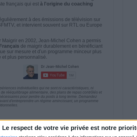
ste français qui est
à l'origine du coaching
égulièrement à des émissions de télévision sur
BFMTV, et intervient souvent sur RTL ou Europe
 Maigrir en 2002, Jean-Michel Cohen a permis
 Français
de maigrir durablement en bénéficiant
ue sur mesure et d'un programme minceur plus
té et plus personnalisé.
riences individuelles qui ne sont ni caractéristiques, ni
e rééquilibrage alimentaire, des plans de repas contrôlés et
 nécessaires pour perdre du poids à long terme. Demandez
nt avant d'entreprendre un régime amincissant, un programme
itionnelles.
Le respect de votre vie privée est notre priorit