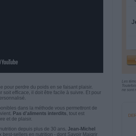
J
Les tém
Toutefoi
 pour perdre du poids en se faisant plaisir.
ne sont n
t efficace, il doit être facile à suivre. Et pour
 personnalisé.
onibles dans la méthode vous permettront de
vient.
Pas d'aliments interdits
, tout est
DER
e et de plaisir.
nutrition depuis plus de 30 ans,
Jean-Michel
best-sellers en nutrition - dont Savoir Maigrir