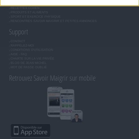
OUTILS DE COACHING COHEN
RECETTES COHEN
PRODUITS ET ALIMENTS
SPORT ET EXERCICE PHYSIQUE
RENCONTRES SAVOIR MAIGRIR ET PETITES ANNONCES
Support
CONTACT
RAPPELEZ-MOI
CONDITIONS D'UTILISATION
AIDE - FAQ
CHARTE SUR LA VIE PRIVÉE
BLOG DE JEAN MICHEL
MOT DE PASSE OUBLIÉ
Retrouvez Savoir Maigrir sur mobile