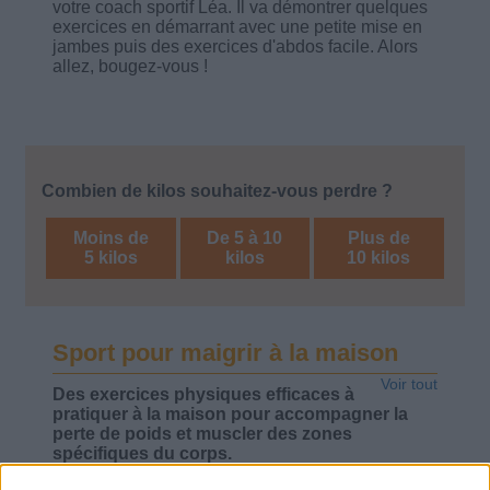
votre coach sportif Léa. Il va démontrer quelques
exercices en démarrant avec une petite mise en
jambes puis des exercices d'abdos facile. Alors
allez, bougez-vous !
Combien de kilos souhaitez-vous perdre ?
Moins de
De 5 à 10
Plus de
5 kilos
kilos
10 kilos
Sport pour maigrir à la maison
Voir tout
Des exercices physiques efficaces à
pratiquer à la maison pour accompagner la
perte de poids et muscler des zones
spécifiques du corps.