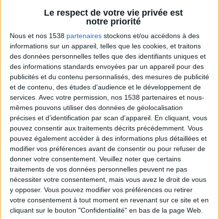
Le respect de votre vie privée est
Sport pour maigrir à la maison
notre priorité
Voir tout
Des exercices physiques efficaces à
Nous et nos 1538
partenaires
stockons et/ou accédons à des
pratiquer à la maison pour accompagner la
informations sur un appareil, telles que les cookies, et traitons
perte de poids et muscler des zones
des données personnelles telles que des identifiants uniques et
spécifiques du corps.
des informations standards envoyées par un appareil pour des
publicités et du contenu personnalisés, des mesures de publicité
et de contenu, des études d'audience et le développement de
services.
Avec votre permission, nos 1538 partenaires et nous-
mêmes pouvons utiliser des données de géolocalisation
précises et d’identification par scan d'appareil. En cliquant, vous
pouvez consentir aux traitements décrits précédemment. Vous
pouvez également accéder à des informations plus détaillées et
modifier vos préférences avant de consentir ou pour refuser de
donner votre consentement.
Veuillez noter que certains
traitements de vos données personnelles peuvent ne pas
Bas du Corps en Feu : 30 min Cardio + Renfo
Muscu | GymWaouw 8H avec Léa du
nécessiter votre consentement, mais vous avez le droit de vous
03/09/2025
y opposer. Vous pouvez modifier vos préférences ou retirer
votre consentement à tout moment en revenant sur ce site et en
cliquant sur le bouton "Confidentialité" en bas de la page Web.