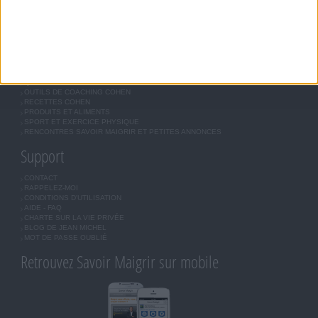
LES LETTRES D'INFORMATION
INSCRIPTION
Forum Savoir Maigrir
JE COMMENCE MON RÉGIME COHEN
MORAL, MOTIVATION ET RÉGIME SAVOIR MAIGRIR
QUESTIONS SUR LE RÉGIME SAVOIR MAIGRIR
OUTILS DE COACHING COHEN
RECETTES COHEN
PRODUITS ET ALIMENTS
SPORT ET EXERCICE PHYSIQUE
RENCONTRES SAVOIR MAIGRIR ET PETITES ANNONCES
Support
CONTACT
RAPPELEZ-MOI
CONDITIONS D'UTILISATION
AIDE - FAQ
CHARTE SUR LA VIE PRIVÉE
BLOG DE JEAN MICHEL
MOT DE PASSE OUBLIÉ
Retrouvez Savoir Maigrir sur mobile