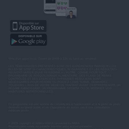
*Prix d'un appel local. Ouvert de 9H00 à 15h du lundi au vendredi.
LES TÉMOIGNAGES PRÉSENTÉS SONT DES EXPÉRIENCES INDIVIDUELLES.
ELLES NE SONT NI CARACTÉRISTIQUES, NI GARANTIES ET LES RÉSULTATS
PEUVENT VARIER D'UNE PERSONNE A L'AUTRE. COMME POUR TOUT
PROGRAMME DE RÉÉQUILIBRAGE ALIMENTAIRE, DES PLANS DE REPAS
CONTRÔLÉS ET DES EXERCICES PHYSIQUES RÉGULIERS SONT
NÉCESSAIRES POUR PERDRE DU POIDS À LONG TERME. DEMANDEZ
TOUJOURS L'AVIS DE VOTRE MÉDECIN TRAITANT AVANT D'ENTREPRENDRE UN
RÉGIME AMINCISSANT, UN PROGRAMME SPORTIF OU DE MODIFIER VOS
HABITUDES NUTRITIONNELLES.
Ce programme est une somme de conseils liés à l'alimentation et à la perte de poids
destinés au grand public et ne s'apparente en aucun cas à une consultation
médicale privée.
© 2026 copyright et éditeur ANXA / powered by ANXA
Reproduction totale ou partielle interdite sans accord préalable.