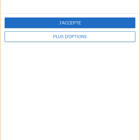
J'ACCEPTE
PLUS D'OPTIONS
DERNIÈRES VIDÉO
La charcuterie, est-ce
vraiment raisonnable
?
Décryptage des aliments
Peut-on remplacer la
viande par des
féculents ?
Consultation
diététique du