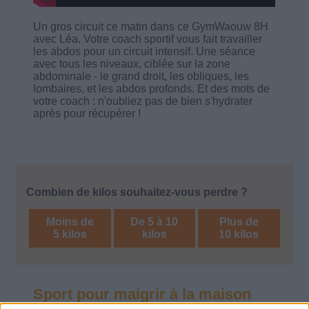
Un gros circuit ce matin dans ce GymWaouw 8H
avec Léa. Votre coach sportif vous fait travailler
les abdos pour un circuit intensif. Une séance
avec tous les niveaux, ciblée sur la zone
abdominale - le grand droit, les obliques, les
lombaires, et les abdos profonds. Et des mots de
votre coach : n'oubliez pas de bien s'hydrater
après pour récupérer !
Combien de kilos souhaitez-vous perdre ?
Moins de
De 5 à 10
Plus de
5 kilos
kilos
10 kilos
Sport pour maigrir à la maison