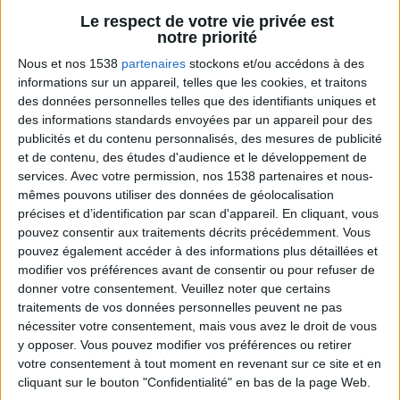
Voir tout
Des exercices physiques efficaces à
Le respect de votre vie privée est
pratiquer à la maison pour accompagner la
notre priorité
perte de poids et muscler des zones
spécifiques du corps.
Nous et nos 1538
partenaires
stockons et/ou accédons à des
informations sur un appareil, telles que les cookies, et traitons
des données personnelles telles que des identifiants uniques et
des informations standards envoyées par un appareil pour des
publicités et du contenu personnalisés, des mesures de publicité
et de contenu, des études d'audience et le développement de
services.
Avec votre permission, nos 1538 partenaires et nous-
mêmes pouvons utiliser des données de géolocalisation
précises et d’identification par scan d'appareil. En cliquant, vous
pouvez consentir aux traitements décrits précédemment. Vous
pouvez également accéder à des informations plus détaillées et
Bas du Corps en Feu : 30 min Cardio + Renfo
modifier vos préférences avant de consentir ou pour refuser de
Muscu | GymWaouw 8H avec Léa du
donner votre consentement.
Veuillez noter que certains
03/09/2025
traitements de vos données personnelles peuvent ne pas
nécessiter votre consentement, mais vous avez le droit de vous
y opposer. Vous pouvez modifier vos préférences ou retirer
votre consentement à tout moment en revenant sur ce site et en
cliquant sur le bouton "Confidentialité" en bas de la page Web.