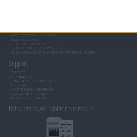
INSCRIPTION
Forum Savoir Maigrir
JE COMMENCE MON RÉGIME COHEN
MORAL, MOTIVATION ET RÉGIME SAVOIR MAIGRIR
QUESTIONS SUR LE RÉGIME SAVOIR MAIGRIR
OUTILS DE COACHING COHEN
RECETTES COHEN
PRODUITS ET ALIMENTS
SPORT ET EXERCICE PHYSIQUE
RENCONTRES SAVOIR MAIGRIR ET PETITES ANNONCES
Support
CONTACT
RAPPELEZ-MOI
CONDITIONS D'UTILISATION
AIDE - FAQ
CHARTE SUR LA VIE PRIVÉE
BLOG DE JEAN MICHEL
MOT DE PASSE OUBLIÉ
Retrouvez Savoir Maigrir sur mobile