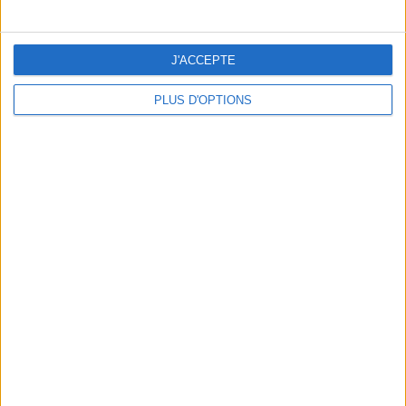
J'ACCEPTE
PLUS D'OPTIONS
DERNIÈRES VIDÉO
Peut-on remplacer la
viande par des
féculents ?
Consultation
diététique du
05/08/2026
Webinaires en direct
Bas du Corps en Feu
: 30 min Cardio +
Renfo Muscu |
GymWaouw 8H avec
Léa du 03/09/2025