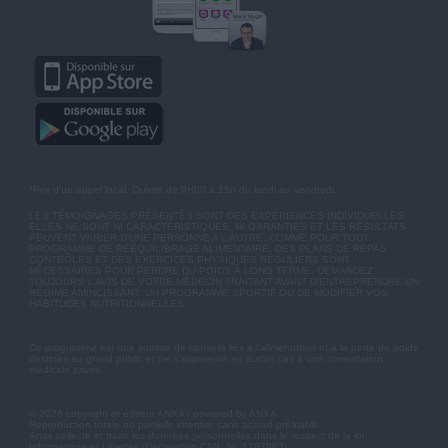
*Prix d'un appel local. Ouvert de 9H00 à 15h du lundi au vendredi.
LES TÉMOIGNAGES PRÉSENTÉS SONT DES EXPÉRIENCES INDIVIDUELLES.
ELLES NE SONT NI CARACTÉRISTIQUES, NI GARANTIES ET LES RÉSULTATS
PEUVENT VARIER D'UNE PERSONNE A L'AUTRE. COMME POUR TOUT
PROGRAMME DE RÉÉQUILIBRAGE ALIMENTAIRE, DES PLANS DE REPAS
CONTRÔLÉS ET DES EXERCICES PHYSIQUES RÉGULIERS SONT
NÉCESSAIRES POUR PERDRE DU POIDS À LONG TERME. DEMANDEZ
TOUJOURS L'AVIS DE VOTRE MÉDECIN TRAITANT AVANT D'ENTREPRENDRE UN
RÉGIME AMINCISSANT, UN PROGRAMME SPORTIF OU DE MODIFIER VOS
HABITUDES NUTRITIONNELLES.
Ce programme est une somme de conseils liés à l'alimentation et à la perte de poids
destinés au grand public et ne s'apparente en aucun cas à une consultation
médicale privée.
© 2026 copyright et éditeur ANXA / powered by ANXA
Reproduction totale ou partielle interdite sans accord préalable.
Anxa collecte et traite les données personnelles dans le respect de la loi
Informatique et Libertés (Déclaration CNIL No 1787863).