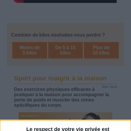
Combien de kilos souhaitez-vous perdre ?
Moins de
De 5 à 10
Plus de
5 kilos
kilos
10 kilos
Sport pour maigrir à la maison
Voir tout
Des exercices physiques efficaces à
pratiquer à la maison pour accompagner la
perte de poids et muscler des zones
spécifiques du corps.
Le respect de votre vie privée est