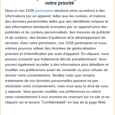
notre priorité
Nous et nos 1538
partenaires
stockons et/ou accédons à des
informations sur un appareil, telles que les cookies, et traitons
des données personnelles telles que des identifiants uniques et
des informations standards envoyées par un appareil pour des
publicités et du contenu personnalisés, des mesures de publicité
Bas du Corps en Feu : 30 min Cardio + Renfo
et de contenu, des études d'audience et le développement de
Muscu | GymWaouw 8H avec Léa du
03/09/2025
services.
Avec votre permission, nos 1538 partenaires et nous-
mêmes pouvons utiliser des données de géolocalisation
précises et d’identification par scan d'appareil. En cliquant, vous
pouvez consentir aux traitements décrits précédemment. Vous
pouvez également accéder à des informations plus détaillées et
modifier vos préférences avant de consentir ou pour refuser de
donner votre consentement.
Veuillez noter que certains
traitements de vos données personnelles peuvent ne pas
nécessiter votre consentement, mais vous avez le droit de vous
y opposer. Vous pouvez modifier vos préférences ou retirer
votre consentement à tout moment en revenant sur ce site et en
cliquant sur le bouton "Confidentialité" en bas de la page Web.
Séance de marche active à la maison ! |
GymWaouw 8H avec Léa du 27/08/2025