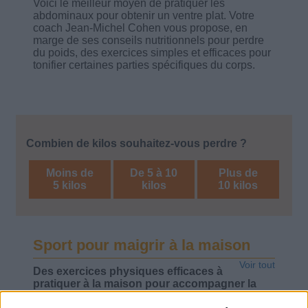
Voici le meilleur moyen de pratiquer les
abdominaux pour obtenir un ventre plat. Votre
coach Jean-Michel Cohen vous propose, en
marge de ses conseils nutritionnels pour perdre
du poids, des exercices simples et efficaces pour
tonifier certaines parties spécifiques du corps.
Combien de kilos souhaitez-vous perdre ?
Moins de
De 5 à 10
Plus de
5 kilos
kilos
10 kilos
Sport pour maigrir à la maison
Voir tout
Des exercices physiques efficaces à
pratiquer à la maison pour accompagner la
perte de poids et muscler des zones