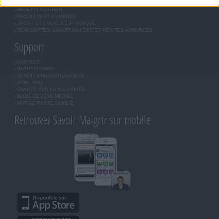
OUTILS DE COACHING COHEN
RECETTES COHEN
PRODUITS ET ALIMENTS
SPORT ET EXERCICE PHYSIQUE
RENCONTRES SAVOIR MAIGRIR ET PETITES ANNONCES
Support
CONTACT
RAPPELEZ-MOI
CONDITIONS D'UTILISATION
AIDE - FAQ
CHARTE SUR LA VIE PRIVÉE
BLOG DE JEAN MICHEL
MOT DE PASSE OUBLIÉ
Retrouvez Savoir Maigrir sur mobile