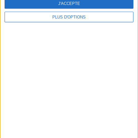
J'ACCEPTE
PLUS D'OPTIONS
DERNIÈRES VIDÉO
La charcuterie, est-ce
vraiment raisonnable
?
Décryptage des aliments
Peut-on remplacer la
viande par des
féculents ?
Consultation
diététique du
05/08/2026
Webinaires en direct
Bas du Corps en Feu
: 30 min Cardio +
Renfo Muscu |