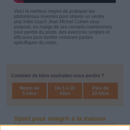
Voici le meilleur moyen de pratiquer les
abdominaux inversés pour obtenir un ventre
plat.Votre coach Jean-Michel Cohen vous
propose, en marge de ses conseils nutritionnels
pour perdre du poids, des exercices simples et
efficaces pour tonifier certaines parties
spécifiques du corps.
Combien de kilos souhaitez-vous perdre ?
Moins de
De 5 à 10
Plus de
5 kilos
kilos
10 kilos
Sport pour maigrir à la maison
Voir tout
Des exercices physiques efficaces à