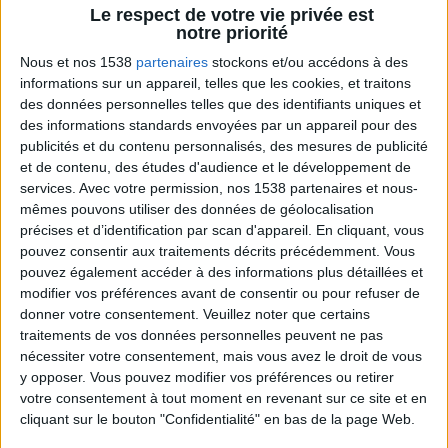
Le respect de votre vie privée est
pratiquer à la maison pour accompagner la
notre priorité
perte de poids et muscler des zones
spécifiques du corps.
Nous et nos 1538
partenaires
stockons et/ou accédons à des
informations sur un appareil, telles que les cookies, et traitons
des données personnelles telles que des identifiants uniques et
des informations standards envoyées par un appareil pour des
publicités et du contenu personnalisés, des mesures de publicité
et de contenu, des études d'audience et le développement de
services.
Avec votre permission, nos 1538 partenaires et nous-
mêmes pouvons utiliser des données de géolocalisation
précises et d’identification par scan d'appareil. En cliquant, vous
pouvez consentir aux traitements décrits précédemment. Vous
pouvez également accéder à des informations plus détaillées et
Bas du Corps en Feu : 30 min Cardio + Renfo
Muscu | GymWaouw 8H avec Léa du
modifier vos préférences avant de consentir ou pour refuser de
03/09/2025
donner votre consentement.
Veuillez noter que certains
traitements de vos données personnelles peuvent ne pas
nécessiter votre consentement, mais vous avez le droit de vous
y opposer. Vous pouvez modifier vos préférences ou retirer
votre consentement à tout moment en revenant sur ce site et en
cliquant sur le bouton "Confidentialité" en bas de la page Web.