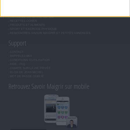
JE COMMENCE MON RÉGIME COHEN
MORAL, MOTIVATION ET RÉGIME SAVOIR MAIGRIR
QUESTIONS SUR LE RÉGIME SAVOIR MAIGRIR
OUTILS DE COACHING COHEN
RECETTES COHEN
PRODUITS ET ALIMENTS
SPORT ET EXERCICE PHYSIQUE
RENCONTRES SAVOIR MAIGRIR ET PETITES ANNONCES
Support
CONTACT
RAPPELEZ-MOI
CONDITIONS D'UTILISATION
AIDE - FAQ
CHARTE SUR LA VIE PRIVÉE
BLOG DE JEAN MICHEL
MOT DE PASSE OUBLIÉ
Retrouvez Savoir Maigrir sur mobile