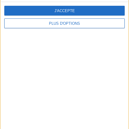
J'ACCEPTE
PLUS D'OPTIONS
DERNIÈRES VIDÉO
La charcuterie, est-ce
vraiment raisonnable
?
Décryptage des aliments
Peut-on remplacer la
viande par des
féculents ?
Consultation
diététique du
05/08/2026
Webinaires en direct