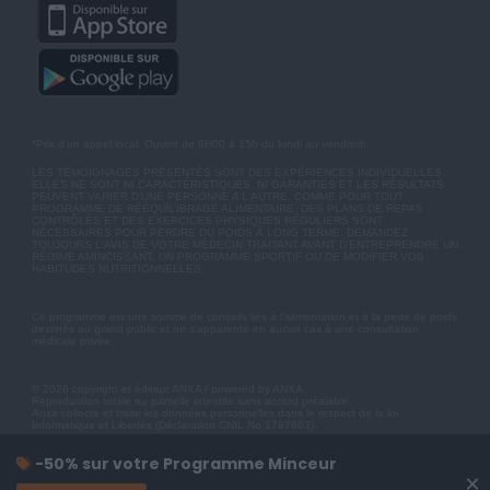
*Prix d'un appel local. Ouvert de 9H00 à 15h du lundi au vendredi.
LES TÉMOIGNAGES PRÉSENTÉS SONT DES EXPÉRIENCES INDIVIDUELLES.
ELLES NE SONT NI CARACTÉRISTIQUES, NI GARANTIES ET LES RÉSULTATS
PEUVENT VARIER D'UNE PERSONNE A L'AUTRE. COMME POUR TOUT
PROGRAMME DE RÉÉQUILIBRAGE ALIMENTAIRE, DES PLANS DE REPAS
CONTRÔLÉS ET DES EXERCICES PHYSIQUES RÉGULIERS SONT
NÉCESSAIRES POUR PERDRE DU POIDS À LONG TERME. DEMANDEZ
TOUJOURS L'AVIS DE VOTRE MÉDECIN TRAITANT AVANT D'ENTREPRENDRE UN
RÉGIME AMINCISSANT, UN PROGRAMME SPORTIF OU DE MODIFIER VOS
HABITUDES NUTRITIONNELLES.
Ce programme est une somme de conseils liés à l'alimentation et à la perte de poids
destinés au grand public et ne s'apparente en aucun cas à une consultation
médicale privée.
© 2026 copyright et éditeur ANXA / powered by ANXA
Reproduction totale ou partielle interdite sans accord préalable.
Anxa collecte et traite les données personnelles dans le respect de la loi
Informatique et Libertés (Déclaration CNIL No 1787863).
-50% sur votre Programme Minceur
×