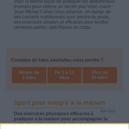
Voici la bonne façon de pratiquer les abdominaux
inversés pour obtenir un ventre plat.Votre coach
Jean-Michel Cohen vous propose, en marge de
ses conseils nutritionnels pour perdre du poids,
des exercices simples et efficaces pour tonifier
certaines parties spécifiques du corps.
Combien de kilos souhaitez-vous perdre ?
Moins de
De 5 à 10
Plus de
5 kilos
kilos
10 kilos
Sport pour maigrir à la maison
Voir tout
Des exercices physiques efficaces à
pratiquer à la maison pour accompagner la
perte de poids et muscler des zones