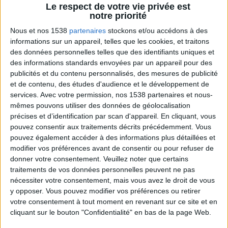
spécifiques du corps.
Le respect de votre vie privée est
notre priorité
Nous et nos 1538
partenaires
stockons et/ou accédons à des
informations sur un appareil, telles que les cookies, et traitons
des données personnelles telles que des identifiants uniques et
des informations standards envoyées par un appareil pour des
publicités et du contenu personnalisés, des mesures de publicité
et de contenu, des études d'audience et le développement de
services.
Avec votre permission, nos 1538 partenaires et nous-
mêmes pouvons utiliser des données de géolocalisation
Bas du Corps en Feu : 30 min Cardio + Renfo
précises et d’identification par scan d'appareil. En cliquant, vous
Muscu | GymWaouw 8H avec Léa du
pouvez consentir aux traitements décrits précédemment. Vous
03/09/2025
pouvez également accéder à des informations plus détaillées et
modifier vos préférences avant de consentir ou pour refuser de
donner votre consentement.
Veuillez noter que certains
traitements de vos données personnelles peuvent ne pas
nécessiter votre consentement, mais vous avez le droit de vous
y opposer. Vous pouvez modifier vos préférences ou retirer
votre consentement à tout moment en revenant sur ce site et en
cliquant sur le bouton "Confidentialité" en bas de la page Web.