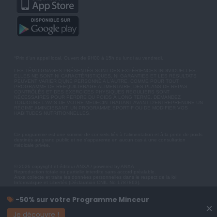
*Prix d'un appel local. Ouvert de 9H00 à 15h du lundi au vendredi.
LES TÉMOIGNAGES PRÉSENTÉS SONT DES EXPÉRIENCES INDIVIDUELLES.
ELLES NE SONT NI CARACTÉRISTIQUES, NI GARANTIES ET LES RÉSULTATS
PEUVENT VARIER D'UNE PERSONNE A L'AUTRE. COMME POUR TOUT
PROGRAMME DE RÉÉQUILIBRAGE ALIMENTAIRE, DES PLANS DE REPAS
CONTRÔLÉS ET DES EXERCICES PHYSIQUES RÉGULIERS SONT
NÉCESSAIRES POUR PERDRE DU POIDS À LONG TERME. DEMANDEZ
TOUJOURS L'AVIS DE VOTRE MÉDECIN TRAITANT AVANT D'ENTREPRENDRE UN
RÉGIME AMINCISSANT, UN PROGRAMME SPORTIF OU DE MODIFIER VOS
HABITUDES NUTRITIONNELLES.
Ce programme est une somme de conseils liés à l'alimentation et à la perte de poids
destinés au grand public et ne s'apparente en aucun cas à une consultation
médicale privée.
© 2026 copyright et éditeur ANXA / powered by ANXA
Reproduction totale ou partielle interdite sans accord préalable.
Anxa collecte et traite les données personnelles dans le respect de la loi
Informatique et Libertés (Déclaration CNIL No 1787863).
-50% sur votre Programme Minceur
×
Je découvre !