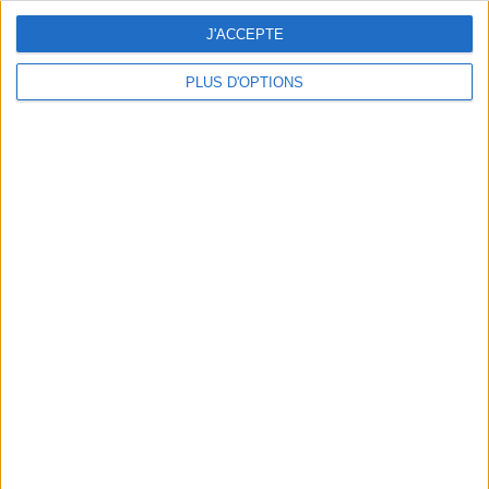
J'ACCEPTE
PLUS D'OPTIONS
DERNIÈRES VIDÉO
Peut-on remplacer la
viande par des
féculents ?
Consultation
diététique du
05/08/2026
Webinaires en direct
Bas du Corps en Feu
: 30 min Cardio +
Renfo Muscu |
GymWaouw 8H avec
Léa du 03/09/2025
Sport pour maigrir à la
maison
Le plan à 1600