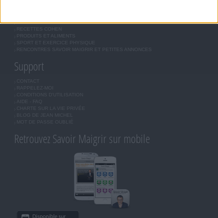
JE COMMENCE MON RÉGIME COHEN
MORAL, MOTIVATION ET RÉGIME SAVOIR MAIGRIR
QUESTIONS SUR LE RÉGIME SAVOIR MAIGRIR
OUTILS DE COACHING COHEN
RECETTES COHEN
PRODUITS ET ALIMENTS
SPORT ET EXERCICE PHYSIQUE
RENCONTRES SAVOIR MAIGRIR ET PETITES ANNONCES
Support
CONTACT
RAPPELEZ-MOI
CONDITIONS D'UTILISATION
AIDE - FAQ
CHARTE SUR LA VIE PRIVÉE
BLOG DE JEAN MICHEL
MOT DE PASSE OUBLIÉ
Retrouvez Savoir Maigrir sur mobile