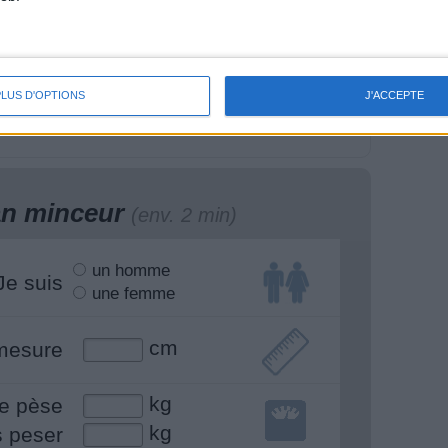
rcuit Facile Dos &
20 MIN Exos au Sol –
rdio | GymWaouw
Renfo Total, 100%
 avec Léa du
Énergie ! GymWaouw
PLUS D'OPTIONS
J'ACCEPTE
/08/2025
8H avec Léa du
02/07/2025
lan minceur
(env. 2 min)
un homme
Je suis
une femme
cm
mesure
kg
e pèse
kg
s peser