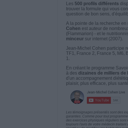
Les
500 profils différents
disp
trouver la formule qui vous con
question de bon sens, d'équilibr
A la pointe de la recherche en 
Cohen
est auteur de nombreux 
(Flammarion) - et le nutritionni
minceur
sur internet (2007).
Jean-Michel Cohen participe r
TF1, France 2, France 5, M6, 
1.
En créant le programme Savoir
à des
dizaines de milliers de
d'un accompagnement diététiq
plaisir, plus efficace, plus san
Les témoignages présentés sont des expé
garanties. Comme pour tout programme d
des exercices physiques réguliers sont
toujours l'avis de votre médecin traita