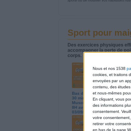
sportif ou de modifier vos habitudes nutr
Sport pour maig
Des exercices physiques effi
accompagner la perte de poi
corps.
Nous et nos 1538
pa
cookies, et traitons
envoyées par un appa
contenu, des études
et nous-mêmes pouvon
Bas du Corps en Feu :
Sé
30 min Cardio + Renfo
ac
En cliquant, vous p
Muscu | GymWaouw
G
des informations plu
8H avec Léa du
Lé
consentement.
Veuil
03/09/2025
votre consentement,
retirer votre consen
en bas de la page W