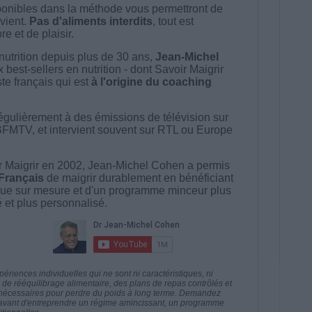
onibles dans la méthode vous permettront de
vient.
Pas d'aliments interdits
, tout est
e et de plaisir.
nutrition depuis plus de 30 ans,
Jean-Michel
best-sellers en nutrition - dont Savoir Maigrir
ste français qui est
à l'origine du coaching
égulièrement à des émissions de télévision sur
BFMTV, et intervient souvent sur RTL ou Europe
 Maigrir en 2002, Jean-Michel Cohen a permis
 Français
de maigrir durablement en bénéficiant
ue sur mesure et d'un programme minceur plus
té et plus personnalisé.
riences individuelles qui ne sont ni caractéristiques, ni
e rééquilibrage alimentaire, des plans de repas contrôlés et
 nécessaires pour perdre du poids à long terme. Demandez
nt avant d'entreprendre un régime amincissant, un programme