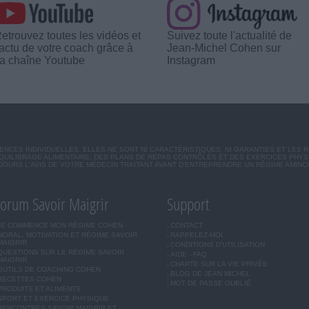
etrouvez toutes les vidéos et
Suivez toute l'actualité de
'actu de votre coach grâce à
Jean-Michel Cohen sur
a chaîne Youtube
Instagram
CES INDIVIDUELLES. ELLES NE SONT NI CARACTÉRISTIQUES, NI GARANTIES ET LES 
UILIBRAGE ALIMENTAIRE, DES PLANS DE REPAS CONTRÔLÉS ET DES EXERCICES PHY
OURS L'AVIS DE VOTRE MÉDECIN TRAITANT AVANT D'ENTREPRENDRE UN RÉGIME AMINC
orum Savoir Maigrir
Support
JE COMMENCE MON RÉGIME COHEN
CONTACT
MORAL, MOTIVATION ET RÉGIME SAVOIR
RAPPELEZ-MOI
MAIGRIR
CONDITIONS D'UTILISATION
QUESTIONS SUR LE RÉGIME SAVOIR
AIDE - FAQ
MAIGRIR
CHARTE SUR LA VIE PRIVÉE
OUTILS DE COACHING COHEN
BLOG DE JEAN MICHEL
RECETTES COHEN
MOT DE PASSE OUBLIÉ
PRODUITS ET ALIMENTS
SPORT ET EXERCICE PHYSIQUE
RENCONTRES SAVOIR MAIGRIR ET