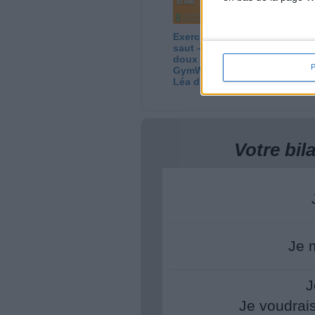
Exercices debout sans
Ci
saut – 20 min de sport
Ca
doux et efficace ! |
8H
GymWaouw 8H avec
06
Léa du 13/08/2025
Votre bi
Je 
J
Je voudrai