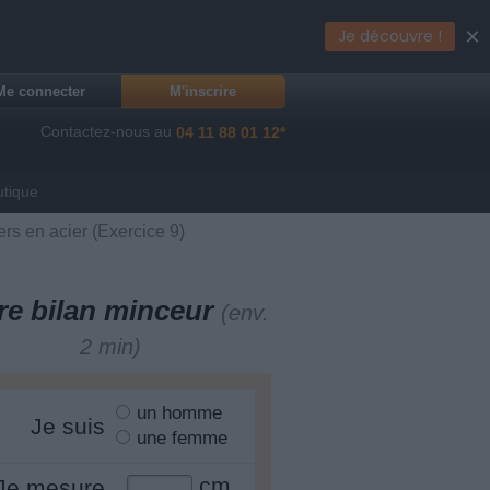
×
Je découvre !
Me connecter
M'inscrire
Contactez-nous au
04 11 88 01 12*
utique
ers en acier (Exercice 9)
re bilan minceur
(env.
2 min)
un homme
Je suis
une femme
cm
Je mesure