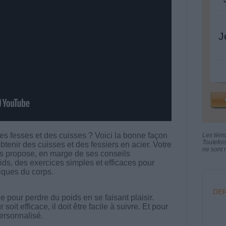
J
des fesses et des cuisses ? Voici la bonne façon
Les tém
Toutefoi
btenir des cuisses et des fessiers en acier. Votre
ne sont n
 propose, en marge de ses conseils
ids, des exercices simples et efficaces pour
fiques du corps.
DER
 pour perdre du poids en se faisant plaisir.
t efficace, il doit être facile à suivre. Et pour
 personnalisé.