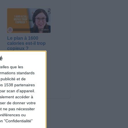
Le plan à 1600
calories est-il trop
copieux ?
Consultation
é
diététique du
03/08/2026
elles que les
Webinaires en direct
formations standards
ublicité et de
Nouveautés
os 1538 partenaires
par scan d'appareil.
galement accéder à
user de donner votre
t ne pas nécessiter
préférences ou
n "Confidentialité"