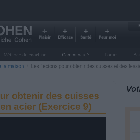
Méthode de coaching
Communauté
Forum
Bo
à la maison
Les flexions pour obtenir des cuisses et des fessi
Vot
ur obtenir des cuisses
 en acier (Exercice 9)