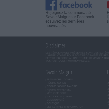
Rejoignez la communauté
R
Savoir Maigrir sur Facebook
l
et suivez les dernières
s
nouveautés
Disclaimer
LES TÉMOIGNAGES PRÉSENTÉS SONT DES EXPÉRIEN
L'AUTRE. COMME POUR TOUT PROGRAMME DE RÉÉQ
PERDRE DU POIDS À LONG TERME. DEMANDEZ TOUJ
VOS HABITUDES NUTRITIONNELLES.
Savoir Maigrir
F
JEAN-MICHEL COHEN
RÉGIME COHEN
RÉGIME SAVOIR MAIGRIR
RÉGIME UNIVERSEL
MÉTHODE COHEN
ASTUCES JM COHEN
COMMUNAUTÉ
BOUTIQUE
LES LETTRES D'INFORMATION