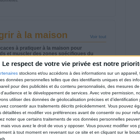
itionnelles.
rir à la maison
Voir tout
caces à pratiquer à la maison pour
ds et muscler des zones spécifiques du
Le respect de votre vie privée est notre priorit
rtenaires
stockons et/ou accédons à des informations sur un appareil, t
 des données personnelles telles que des identifiants uniques et des in
reil pour des publicités et du contenu personnalisés, des mesures de p
 d'audience et le développement de services.
Avec votre permission, n
s utiliser des données de géolocalisation précises et d’identification 
ance de marche
Étirements et
tive à la maison ! |
exercices sur chaise |
ouvez consentir aux traitements décrits précédemment. Vous pouvez é
ymWaouw 8H avec
GymWaouw 8H avec
s détaillées et modifier vos préférences avant de consentir ou pour ref
a du 27/08/2025
Léa du 20/08/2025
lez noter que certains traitements de vos données personnelles peuven
 mais vous avez le droit de vous y opposer. Vous pouvez modifier vos 
tement à tout moment en revenant sur ce site et en cliquant sur le bouto
eb.