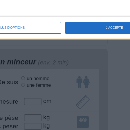
rcuit Facile Dos &
20 MIN Exos au Sol –
rdio | GymWaouw
Renfo Total, 100%
 avec Léa du
Énergie ! GymWaouw
PLUS D'OPTIONS
J'ACCEPTE
/08/2025
8H avec Léa du
02/07/2025
lan minceur
(env. 2 min)
un homme
Je suis
une femme
cm
mesure
kg
e pèse
kg
s peser