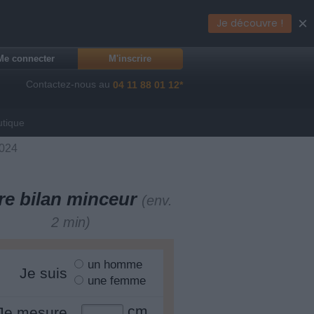
×
Je découvre !
Me connecter
M'inscrire
Contactez-nous au
04 11 88 01 12*
utique
2024
re bilan minceur
(env.
2 min)
un homme
Je suis
une femme
cm
Je mesure