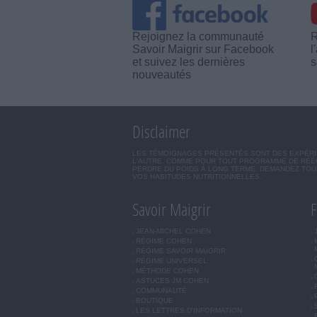
Rejoignez la communauté
R
Savoir Maigrir sur Facebook
l
et suivez les dernières
s
nouveautés
Disclaimer
LES TÉMOIGNAGES PRÉSENTÉS SONT DES EXPÉRIEN
L'AUTRE. COMME POUR TOUT PROGRAMME DE RÉÉQ
PERDRE DU POIDS À LONG TERME. DEMANDEZ TOUJ
VOS HABITUDES NUTRITIONNELLES.
Savoir Maigrir
F
JEAN-MICHEL COHEN
RÉGIME COHEN
RÉGIME SAVOIR MAIGRIR
RÉGIME UNIVERSEL
MÉTHODE COHEN
ASTUCES JM COHEN
COMMUNAUTÉ
BOUTIQUE
LES LETTRES D'INFORMATION