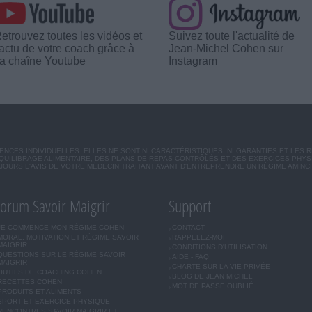
etrouvez toutes les vidéos et
Suivez toute l'actualité de
'actu de votre coach grâce à
Jean-Michel Cohen sur
a chaîne Youtube
Instagram
CES INDIVIDUELLES. ELLES NE SONT NI CARACTÉRISTIQUES, NI GARANTIES ET LES 
UILIBRAGE ALIMENTAIRE, DES PLANS DE REPAS CONTRÔLÉS ET DES EXERCICES PHY
OURS L'AVIS DE VOTRE MÉDECIN TRAITANT AVANT D'ENTREPRENDRE UN RÉGIME AMINC
orum Savoir Maigrir
Support
JE COMMENCE MON RÉGIME COHEN
CONTACT
MORAL, MOTIVATION ET RÉGIME SAVOIR
RAPPELEZ-MOI
MAIGRIR
CONDITIONS D'UTILISATION
QUESTIONS SUR LE RÉGIME SAVOIR
AIDE - FAQ
MAIGRIR
CHARTE SUR LA VIE PRIVÉE
OUTILS DE COACHING COHEN
BLOG DE JEAN MICHEL
RECETTES COHEN
MOT DE PASSE OUBLIÉ
PRODUITS ET ALIMENTS
SPORT ET EXERCICE PHYSIQUE
RENCONTRES SAVOIR MAIGRIR ET