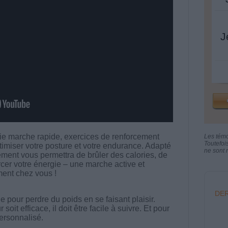
J
e marche rapide, exercices de renforcement
Les tém
Toutefoi
timiser votre posture et votre endurance. Adapté
ne sont n
ement vous permettra de brûler des calories, de
orcer votre énergie – une marche active et
ment chez vous !
DER
 pour perdre du poids en se faisant plaisir.
t efficace, il doit être facile à suivre. Et pour
 personnalisé.