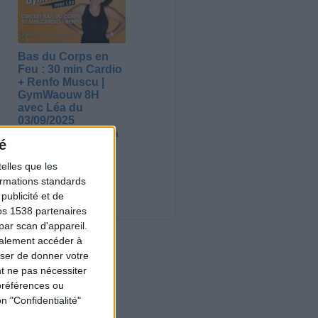
Bas du Corps en
Feu : 30 min Cardio
+ Renfo Muscu |
GymWaouw 8H
avec Léa du
03/09/2025
Sport pour maigrir à la
é
maison
elles que les
Nouveautés
formations standards
ublicité et de
os 1538 partenaires
par scan d'appareil.
galement accéder à
user de donner votre
t ne pas nécessiter
préférences ou
n "Confidentialité"