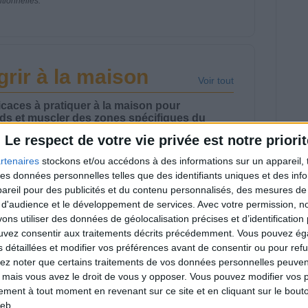
itionnelles.
rir à la maison
Voir tout
caces à pratiquer à la maison pour
ds et muscler des zones spécifiques du
Le respect de votre vie privée est notre priorit
rtenaires
stockons et/ou accédons à des informations sur un appareil, t
 des données personnelles telles que des identifiants uniques et des in
reil pour des publicités et du contenu personnalisés, des mesures de p
 d'audience et le développement de services.
Avec votre permission, n
s utiliser des données de géolocalisation précises et d’identification 
ance de marche
Étirements et
tive à la maison ! |
exercices sur chaise |
ouvez consentir aux traitements décrits précédemment. Vous pouvez é
ymWaouw 8H avec
GymWaouw 8H avec
s détaillées et modifier vos préférences avant de consentir ou pour ref
a du 27/08/2025
Léa du 20/08/2025
lez noter que certains traitements de vos données personnelles peuven
 mais vous avez le droit de vous y opposer. Vous pouvez modifier vos 
tement à tout moment en revenant sur ce site et en cliquant sur le bouto
eb.