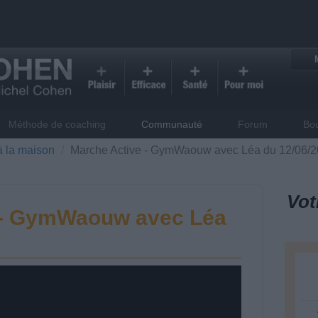
Méthode de coaching
Communauté
Forum
Bo
à la maison
Marche Active - GymWaouw avec Léa du 12/06/
Vot
 - GymWaouw avec Léa