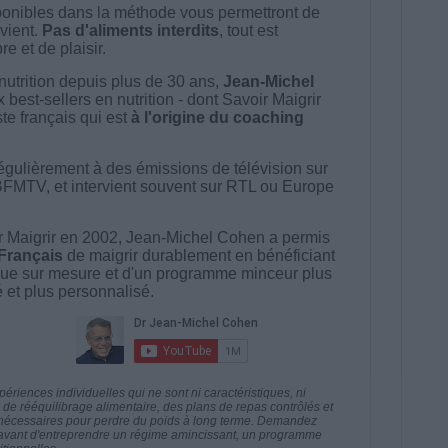
onibles dans la méthode vous permettront de
vient.
Pas d'aliments interdits
, tout est
e et de plaisir.
nutrition depuis plus de 30 ans,
Jean-Michel
best-sellers en nutrition - dont Savoir Maigrir
ste français qui est
à l'origine du coaching
égulièrement à des émissions de télévision sur
BFMTV, et intervient souvent sur RTL ou Europe
 Maigrir en 2002, Jean-Michel Cohen a permis
 Français
de maigrir durablement en bénéficiant
ue sur mesure et d'un programme minceur plus
té et plus personnalisé.
riences individuelles qui ne sont ni caractéristiques, ni
e rééquilibrage alimentaire, des plans de repas contrôlés et
 nécessaires pour perdre du poids à long terme. Demandez
nt avant d'entreprendre un régime amincissant, un programme