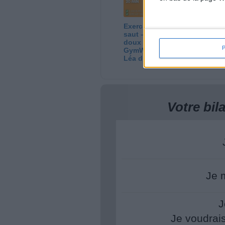
Exercices debout sans
Ci
saut – 20 min de sport
Ca
doux et efficace ! |
8H
GymWaouw 8H avec
06
Léa du 13/08/2025
Votre bi
Je 
J
Je voudrai