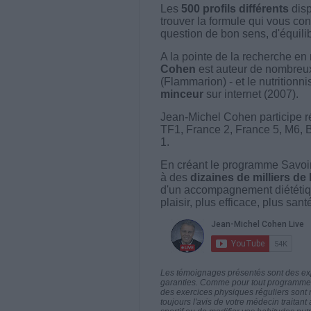
Les
500 profils différents
disp
trouver la formule qui vous con
question de bon sens, d'équilibr
A la pointe de la recherche en 
Cohen
est auteur de nombreux 
(Flammarion) - et le nutritionni
minceur
sur internet (2007).
Jean-Michel Cohen participe r
TF1, France 2, France 5, M6, 
1.
En créant le programme Savoir
à des
dizaines de milliers de
d'un accompagnement diététiq
plaisir, plus efficace, plus san
Les témoignages présentés sont des expé
garanties. Comme pour tout programme d
des exercices physiques réguliers sont
toujours l'avis de votre médecin traita