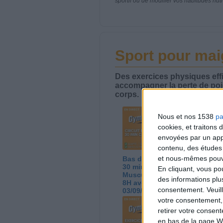
sportif ou de modifier vos habitudes nutr
Sport pour maig
Des exercices physiques effi
accompagner la perte de poi
corps.
Nous et nos 1538
pa
cookies, et traitons
envoyées par un appa
contenu, des études
et nous-mêmes pouvon
Bas du Corps en Feu :
Sé
30 min Cardio + Renfo
ac
En cliquant, vous p
Muscu | GymWaouw
G
des informations plu
8H avec Léa du
Lé
consentement.
Veuil
03/09/2025
votre consentement,
retirer votre consen
en bas de la page W