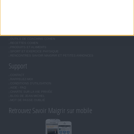
LES LETTRES D'INFORMATION
INSCRIPTION
Forum Savoir Maigrir
JE COMMENCE MON RÉGIME COHEN
MORAL, MOTIVATION ET RÉGIME SAVOIR MAIGRIR
QUESTIONS SUR LE RÉGIME SAVOIR MAIGRIR
OUTILS DE COACHING COHEN
RECETTES COHEN
PRODUITS ET ALIMENTS
SPORT ET EXERCICE PHYSIQUE
RENCONTRES SAVOIR MAIGRIR ET PETITES ANNONCES
Support
CONTACT
RAPPELEZ-MOI
CONDITIONS D'UTILISATION
AIDE - FAQ
CHARTE SUR LA VIE PRIVÉE
BLOG DE JEAN MICHEL
MOT DE PASSE OUBLIÉ
Retrouvez Savoir Maigrir sur mobile