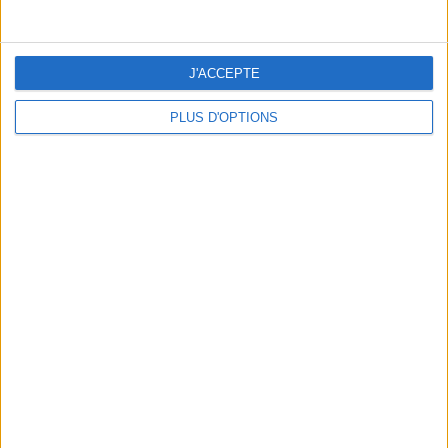
J'ACCEPTE
PLUS D'OPTIONS
DERNIÈRES VIDÉO
La charcuterie, est-ce
vraiment raisonnable
?
Décryptage des aliments
Peut-on remplacer la
viande par des
féculents ?
Consultation
diététique du