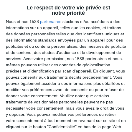
Le respect de votre vie privée est
Sport pour maigrir à la maison
notre priorité
Voir tout
Des exercices physiques efficaces à
Nous et nos 1538
partenaires
stockons et/ou accédons à des
pratiquer à la maison pour accompagner la
informations sur un appareil, telles que les cookies, et traitons
perte de poids et muscler des zones
des données personnelles telles que des identifiants uniques et
spécifiques du corps.
des informations standards envoyées par un appareil pour des
publicités et du contenu personnalisés, des mesures de publicité
et de contenu, des études d'audience et le développement de
services.
Avec votre permission, nos 1538 partenaires et nous-
mêmes pouvons utiliser des données de géolocalisation
précises et d’identification par scan d'appareil. En cliquant, vous
pouvez consentir aux traitements décrits précédemment. Vous
pouvez également accéder à des informations plus détaillées et
modifier vos préférences avant de consentir ou pour refuser de
donner votre consentement.
Veuillez noter que certains
traitements de vos données personnelles peuvent ne pas
Bas du Corps en Feu : 30 min Cardio + Renfo
Muscu | GymWaouw 8H avec Léa du
nécessiter votre consentement, mais vous avez le droit de vous
03/09/2025
y opposer. Vous pouvez modifier vos préférences ou retirer
votre consentement à tout moment en revenant sur ce site et en
cliquant sur le bouton "Confidentialité" en bas de la page Web.