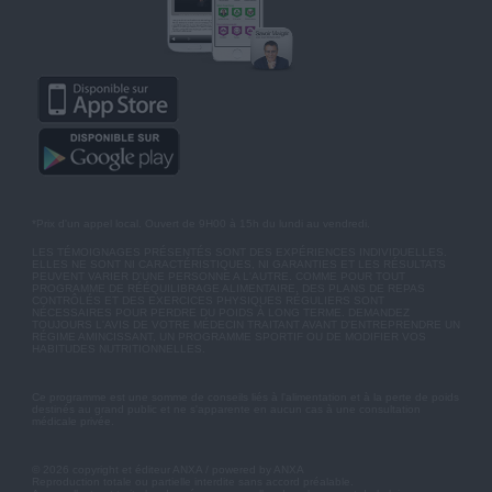
*Prix d'un appel local. Ouvert de 9H00 à 15h du lundi au vendredi.
LES TÉMOIGNAGES PRÉSENTÉS SONT DES EXPÉRIENCES INDIVIDUELLES.
ELLES NE SONT NI CARACTÉRISTIQUES, NI GARANTIES ET LES RÉSULTATS
PEUVENT VARIER D'UNE PERSONNE A L'AUTRE. COMME POUR TOUT
PROGRAMME DE RÉÉQUILIBRAGE ALIMENTAIRE, DES PLANS DE REPAS
CONTRÔLÉS ET DES EXERCICES PHYSIQUES RÉGULIERS SONT
NÉCESSAIRES POUR PERDRE DU POIDS À LONG TERME. DEMANDEZ
TOUJOURS L'AVIS DE VOTRE MÉDECIN TRAITANT AVANT D'ENTREPRENDRE UN
RÉGIME AMINCISSANT, UN PROGRAMME SPORTIF OU DE MODIFIER VOS
HABITUDES NUTRITIONNELLES.
Ce programme est une somme de conseils liés à l'alimentation et à la perte de poids
destinés au grand public et ne s'apparente en aucun cas à une consultation
médicale privée.
© 2026 copyright et éditeur ANXA / powered by ANXA
Reproduction totale ou partielle interdite sans accord préalable.