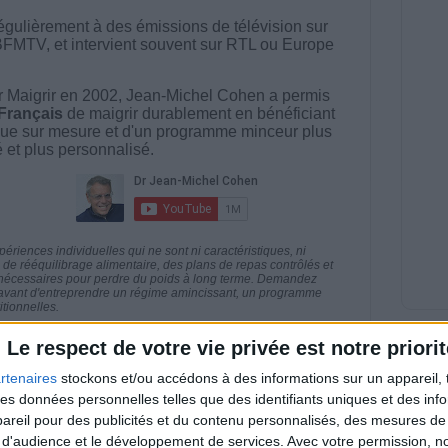
égulièrement à des émissions de télévision sur
BFMTV, et intervient souvent sur RTL ou Europe
 Maigrir en 2002, Jean-Michel Cohen a permis
 Français
de maigrir durablement en bénéficiant
ue sur mesure et d'un programme minceur plus
té et plus personnalisé.
riences individuelles qui ne sont ni caractéristiques, ni
e rééquilibrage alimentaire, des plans de repas contrôlés et
 nécessaires pour perdre du poids à long terme. Demandez
nt avant d'entreprendre un régime amincissant, un programme
itionnelles.
Le respect de votre vie privée est notre priorit
rtenaires
stockons et/ou accédons à des informations sur un appareil, t
 des données personnelles telles que des identifiants uniques et des in
direct
reil pour des publicités et du contenu personnalisés, des mesures de p
Voir tout
 d'audience et le développement de services.
Avec votre permission, n