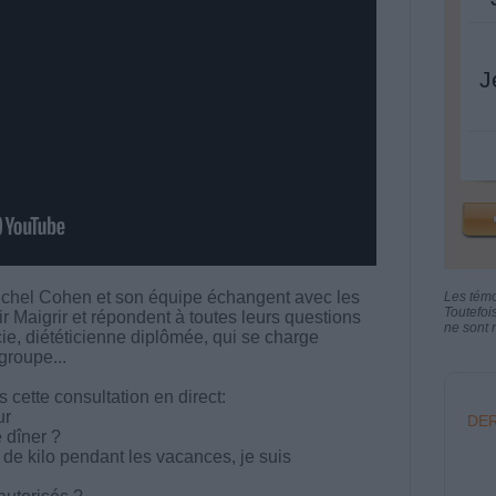
J
chel Cohen et son équipe échangent avec les
Les tém
Toutefoi
aigrir et répondent à toutes leurs questions
ne sont n
ucie, diététicienne diplômée, qui se charge
groupe...
cette consultation en direct:
ur
DER
e dîner ?
de kilo pendant les vacances, je suis