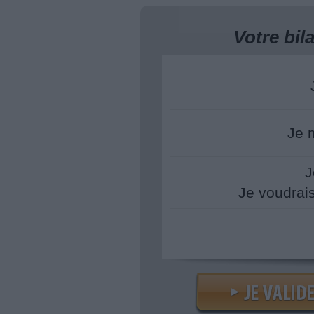
Votre bi
Je 
J
Je voudrai