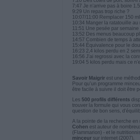
7:20 Des côtes de porc sont-il 
7:47 Je n'arrive pas à boire 1.5
9:29 Un repas trop riche ?
10:07/11:00 Remplacer 150 ml d
10:34 Manger la ratatouille au 
11:51 Une pesée par semaine m
13:52 Des menus beaucoup plus 
14:57 Combien de temps à atte
15:44 Équivalence pour le dou
16:23 2,4 kilos perdu en 2 sem
16:56 J'ai regrossi avec la cons
19:04 5 kilos perdu mais ce n'
Savoir Maigrir
est une méthode
Pour qu’un programme minceur soi
être facile à suivre il doit être
Les
500 profils différents
disp
trouver la formule qui vous con
question de bon sens, d'équilibr
A la pointe de la recherche en 
Cohen
est auteur de nombreux 
(Flammarion) - et le nutritionni
minceur
sur internet (2007).