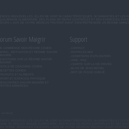
CES INDIVIDUELLES. ELLES NE SONT NI CARACTÉRISTIQUES, NI GARANTIES ET LES 
UILIBRAGE ALIMENTAIRE, DES PLANS DE REPAS CONTRÔLÉS ET DES EXERCICES PHY
OURS L'AVIS DE VOTRE MÉDECIN TRAITANT AVANT D'ENTREPRENDRE UN RÉGIME AMINC
orum Savoir Maigrir
Support
JE COMMENCE MON RÉGIME COHEN
CONTACT
MORAL, MOTIVATION ET RÉGIME SAVOIR
RAPPELEZ-MOI
MAIGRIR
CONDITIONS D'UTILISATION
QUESTIONS SUR LE RÉGIME SAVOIR
AIDE - FAQ
MAIGRIR
CHARTE SUR LA VIE PRIVÉE
OUTILS DE COACHING COHEN
BLOG DE JEAN MICHEL
RECETTES COHEN
MOT DE PASSE OUBLIÉ
PRODUITS ET ALIMENTS
SPORT ET EXERCICE PHYSIQUE
RENCONTRES SAVOIR MAIGRIR ET
PETITES ANNONCES
u vendredi.
CES INDIVIDUELLES. ELLES NE SONT NI CARACTÉRISTIQUES, NI GARANTIES ET LES R
MME DE RÉÉQUILIBRAGE ALIMENTAIRE, DES PLANS DE REPAS CONTRÔLÉS ET DES EX
G TERME. DEMANDEZ TOUJOURS L'AVIS DE VOTRE MÉDECIN TRAITANT AVANT D'ENTREP