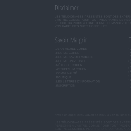
Disclaimer
LES TÉMOIGNAGES PRÉSENTÉS SONT DES EXPÉRIEN
L'AUTRE. COMME POUR TOUT PROGRAMME DE RÉÉQ
PERDRE DU POIDS À LONG TERME. DEMANDEZ TOUJ
VOS HABITUDES NUTRITIONNELLES.
Savoir Maigrir
F
JEAN-MICHEL COHEN
RÉGIME COHEN
RÉGIME SAVOIR MAIGRIR
RÉGIME UNIVERSEL
MÉTHODE COHEN
ASTUCES JM COHEN
COMMUNAUTÉ
BOUTIQUE
LES LETTRES D'INFORMATION
INSCRIPTION
*Prix d'un appel local. Ouvert de 9H00 à 15h du lundi a
LES TÉMOIGNAGES PRÉSENTÉS SONT DES EXPÉRIEN
PERSONNE A L'AUTRE. COMME POUR TOUT PROGRA
SONT NÉCESSAIRES POUR PERDRE DU POIDS À LON