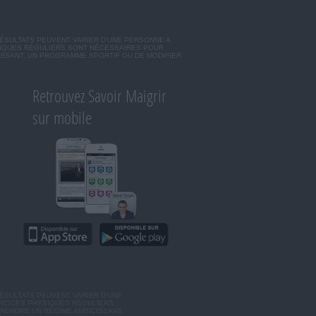
RÉSULTATS PEUVENT VARIER D'UNE PERSONNE A
SIQUES RÉGULIERS SONT NÉCESSAIRES POUR
ISSANT, UN PROGRAMME SPORTIF OU DE MODIFIER
Retrouvez Savoir Maigrir
sur mobile
ÉSULTATS PEUVENT VARIER D'UNE
ERCICES PHYSIQUES RÉGULIERS
RENDRE UN RÉGIME AMINCISSANT,