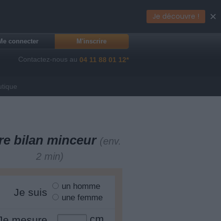
×
Je découvre !
Me connecter
M'inscrire
Contactez-nous au
04 11 88 01 12*
utique
re bilan minceur
(env.
2 min)
un homme
Je suis
une femme
cm
Je mesure