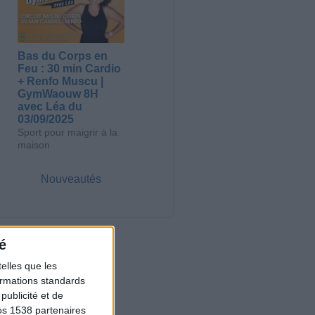
Bas du Corps en
Feu : 30 min Cardio
+ Renfo Muscu |
GymWaouw 8H
avec Léa du
03/09/2025
Sport pour maigrir à la
maison
Nouveautés
é
elles que les
formations standards
ublicité et de
os 1538 partenaires