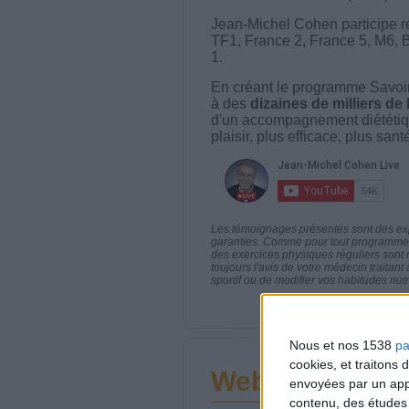
Jean-Michel Cohen participe r
TF1, France 2, France 5, M6, 
1.
En créant le programme Savoir
à des
dizaines de milliers de
d'un accompagnement diététiq
plaisir, plus efficace, plus san
Les témoignages présentés sont des expé
garanties. Comme pour tout programme d
des exercices physiques réguliers sont
toujours l'avis de votre médecin traita
sportif ou de modifier vos habitudes nutr
Nous et nos 1538
pa
cookies, et traitons
Webinaires en 
envoyées par un appa
contenu, des études