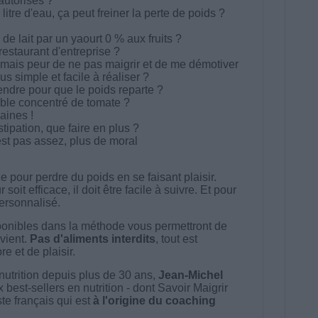
autorisés ?
 litre d'eau, ça peut freiner la perte de poids ?
e lait par un yaourt 0 % aux fruits ?
restaurant d'entreprise ?
ais peur de ne pas maigrir et de me démotiver
simple et facile à réaliser ?
ndre pour que le poids reparte ?
ble concentré de tomate ?
aines !
tipation, que faire en plus ?
est pas assez, plus de moral
 pour perdre du poids en se faisant plaisir.
t efficace, il doit être facile à suivre. Et pour
 personnalisé.
onibles dans la méthode vous permettront de
vient.
Pas d'aliments interdits
, tout est
e et de plaisir.
nutrition depuis plus de 30 ans,
Jean-Michel
best-sellers en nutrition - dont Savoir Maigrir
ste français qui est
à l'origine du coaching