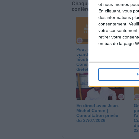
Chaque semaine, posez vos qu
et nous-mêmes pouvon
conférences avec Jean-Miche
En cliquant, vous p
des informations plu
consentement.
Veuil
votre consentement,
retirer votre consen
en bas de la page W
Peut-on remplacer la
Le
viande par des
ca
féculents ?
co
Consultation
Co
diététique du
di
05/08/2026
03
En direct avec Jean-
Gr
Michel Cohen |
pe
Consultation privée
l'
du 27/07/2026
Co
di
22