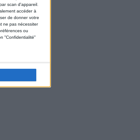
par scan d'appareil.
galement accéder à
user de donner votre
t ne pas nécessiter
préférences ou
n "Confidentialité"