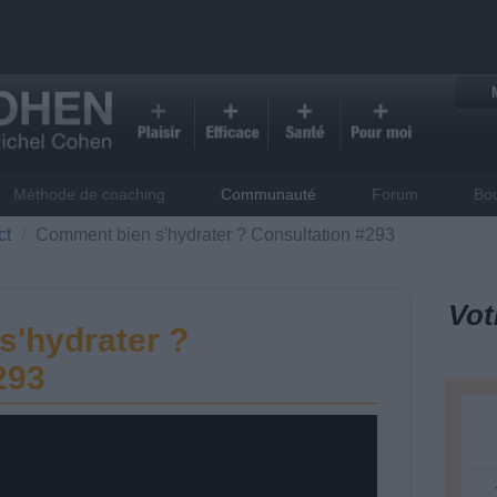
Méthode de coaching
Communauté
Forum
Bo
ct
Comment bien s'hydrater ? Consultation #293
Vot
'hydrater ?
293