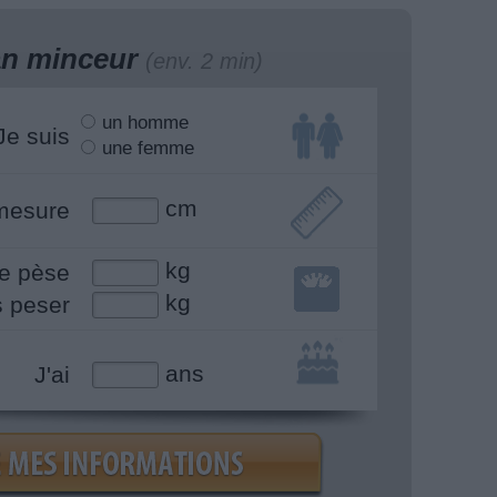
lan minceur
(env. 2 min)
un homme
Je suis
une femme
cm
mesure
kg
e pèse
kg
s peser
ans
J'ai