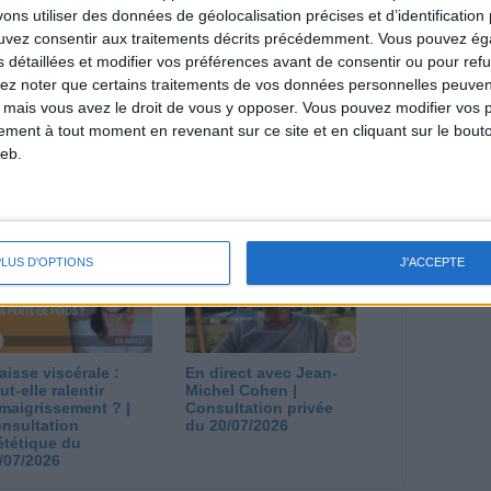
estions en live en participant à des vidéo-
s utiliser des données de géolocalisation précises et d’identification 
l et les diététiciennes du programme.
ouvez consentir aux traitements décrits précédemment. Vous pouvez é
s détaillées et modifier vos préférences avant de consentir ou pour ref
lez noter que certains traitements de vos données personnelles peuven
 mais vous avez le droit de vous y opposer. Vous pouvez modifier vos 
tement à tout moment en revenant sur ce site et en cliquant sur le bouto
eb.
 plan à 1600
Comment perdre le
lories est-il trop
dernier kilo avant la
pieux ?
stabilisation ? |
nsultation
Consultation
ététique du
diététique du
/08/2026
29/07/2026
PLUS D'OPTIONS
J'ACCEPTE
aisse viscérale :
En direct avec Jean-
ut-elle ralentir
Michel Cohen |
amaigrissement ? |
Consultation privée
nsultation
du 20/07/2026
ététique du
/07/2026