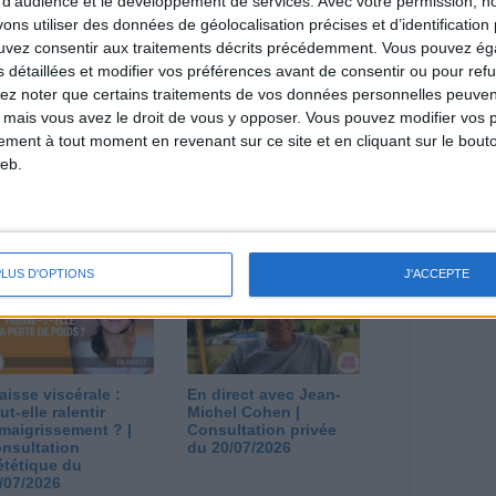
 d'audience et le développement de services.
Avec votre permission, n
s utiliser des données de géolocalisation précises et d’identification 
estions en live en participant à des vidéo-
ouvez consentir aux traitements décrits précédemment. Vous pouvez é
l et les diététiciennes du programme.
s détaillées et modifier vos préférences avant de consentir ou pour ref
lez noter que certains traitements de vos données personnelles peuven
 mais vous avez le droit de vous y opposer. Vous pouvez modifier vos 
tement à tout moment en revenant sur ce site et en cliquant sur le bouto
eb.
 plan à 1600
Comment perdre le
lories est-il trop
dernier kilo avant la
pieux ?
stabilisation ? |
nsultation
Consultation
ététique du
diététique du
PLUS D'OPTIONS
J'ACCEPTE
/08/2026
29/07/2026
aisse viscérale :
En direct avec Jean-
ut-elle ralentir
Michel Cohen |
amaigrissement ? |
Consultation privée
nsultation
du 20/07/2026
ététique du
/07/2026