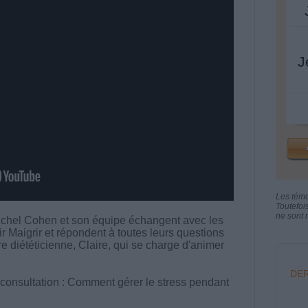
J
Les tém
Toutefoi
ne sont n
chel Cohen et son équipe échangent avec les
aigrir et répondent à toutes leurs questions
tre diététicienne, Claire, qui se charge d'animer
DER
 consultation : Comment gérer le stress pendant