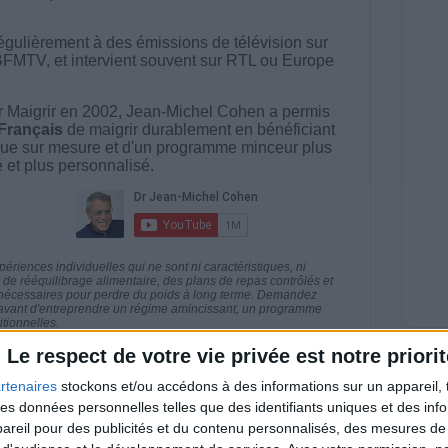
égulièrement à des émissions de télévision sur
BFMTV, et intervient souvent sur RTL ou Europe
 Maigrir en 2002, Jean-Michel Cohen a permis
 Français
de maigrir durablement en bénéficiant
ue sur mesure et d'un programme minceur plus
té et plus personnalisé.
riences individuelles qui ne sont ni caractéristiques, ni
e rééquilibrage alimentaire, des plans de repas contrôlés et
 nécessaires pour perdre du poids à long terme. Demandez
nt avant d'entreprendre un régime amincissant, un programme
itionnelles.
Le respect de votre vie privée est notre priorit
rtenaires
stockons et/ou accédons à des informations sur un appareil, t
 des données personnelles telles que des identifiants uniques et des in
direct
reil pour des publicités et du contenu personnalisés, des mesures de p
Voir tout