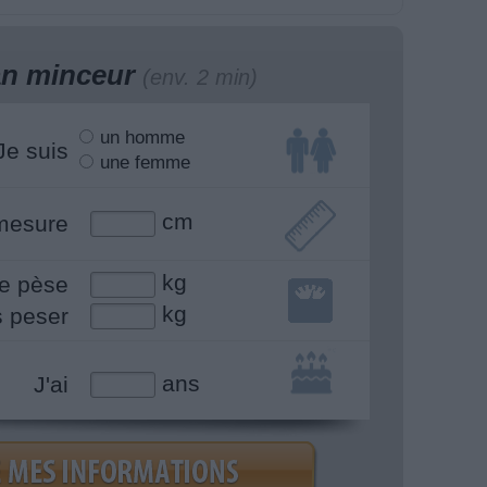
lan minceur
(env. 2 min)
un homme
Je suis
une femme
cm
mesure
kg
e pèse
kg
s peser
ans
J'ai