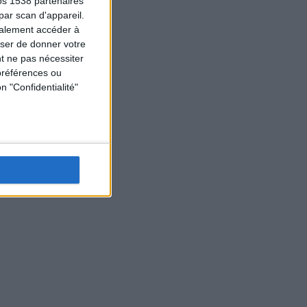
os 1538 partenaires
par scan d'appareil.
galement accéder à
user de donner votre
t ne pas nécessiter
préférences ou
n "Confidentialité"