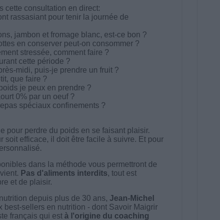
cette consultation en direct:
ont rassasiant pour tenir la journée de
s, jambon et fromage blanc, est-ce bon ?
ottes en conserver peut-on consommer ?
ement stressée, comment faire ?
urant cette période ?
près-midi, puis-je prendre un fruit ?
it, que faire ?
ids je peux en prendre ?
ourt 0% par un oeuf ?
 repas spéciaux confinements ?
 pour perdre du poids en se faisant plaisir.
t efficace, il doit être facile à suivre. Et pour
 personnalisé.
onibles dans la méthode vous permettront de
vient.
Pas d'aliments interdits
, tout est
e et de plaisir.
nutrition depuis plus de 30 ans,
Jean-Michel
best-sellers en nutrition - dont Savoir Maigrir
ste français qui est
à l'origine du coaching