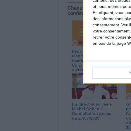
contenu, des études
et nous-mêmes pouvon
Chaque semaine, posez vos qu
En cliquant, vous p
conférences avec Jean-Miche
des informations plu
consentement.
Veuil
votre consentement,
retirer votre consen
en bas de la page W
Peut-on remplacer la
Le
viande par des
ca
féculents ?
co
Consultation
Co
diététique du
di
05/08/2026
03
En direct avec Jean-
Gr
Michel Cohen |
pe
Consultation privée
l'
du 27/07/2026
Co
di
22