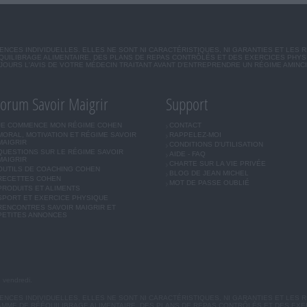
CES INDIVIDUELLES. ELLES NE SONT NI CARACTÉRISTIQUES, NI GARANTIES ET LES 
UILIBRAGE ALIMENTAIRE, DES PLANS DE REPAS CONTRÔLÉS ET DES EXERCICES PHY
OURS L'AVIS DE VOTRE MÉDECIN TRAITANT AVANT D'ENTREPRENDRE UN RÉGIME AMINC
orum Savoir Maigrir
Support
JE COMMENCE MON RÉGIME COHEN
CONTACT
MORAL, MOTIVATION ET RÉGIME SAVOIR
RAPPELEZ-MOI
MAIGRIR
CONDITIONS D'UTILISATION
QUESTIONS SUR LE RÉGIME SAVOIR
AIDE - FAQ
MAIGRIR
CHARTE SUR LA VIE PRIVÉE
OUTILS DE COACHING COHEN
BLOG DE JEAN MICHEL
RECETTES COHEN
MOT DE PASSE OUBLIÉ
PRODUITS ET ALIMENTS
SPORT ET EXERCICE PHYSIQUE
RENCONTRES SAVOIR MAIGRIR ET
PETITES ANNONCES
u vendredi.
CES INDIVIDUELLES. ELLES NE SONT NI CARACTÉRISTIQUES, NI GARANTIES ET LES R
MME DE RÉÉQUILIBRAGE ALIMENTAIRE, DES PLANS DE REPAS CONTRÔLÉS ET DES EX