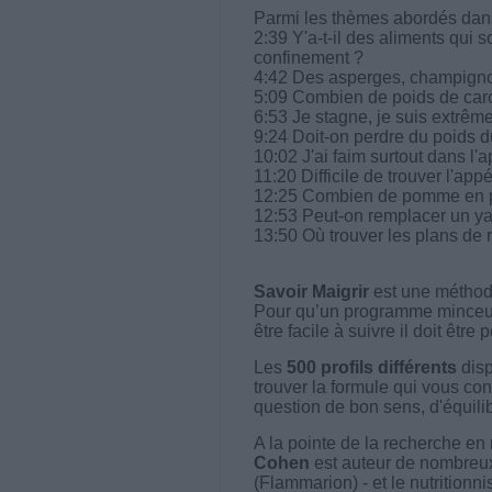
Parmi les thèmes abordés dans 
2:39 Y'a-t-il des aliments qui s
confinement ?
4:42 Des asperges, champignon
5:09 Combien de poids de car
6:53 Je stagne, je suis extrêm
9:24 Doit-on perdre du poids d
10:02 J'ai faim surtout dans l'a
11:20 Difficile de trouver l'appét
12:25 Combien de pomme en po
12:53 Peut-on remplacer un ya
13:50 Où trouver les plans de
Savoir Maigrir
est une méthode
Pour qu’un programme minceur soi
être facile à suivre il doit être
Les
500 profils différents
disp
trouver la formule qui vous con
question de bon sens, d'équilibr
A la pointe de la recherche en 
Cohen
est auteur de nombreux 
(Flammarion) - et le nutritionni