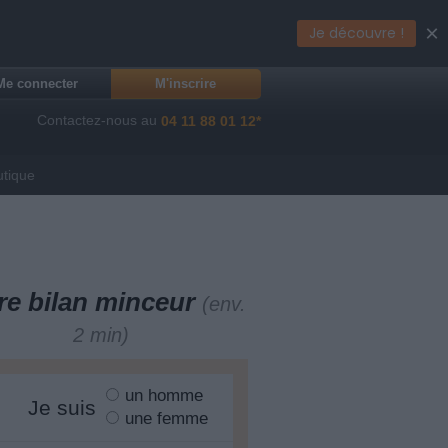
×
Je découvre !
Me connecter
M'inscrire
Contactez-nous au
04 11 88 01 12*
utique
re bilan minceur
(env.
2 min)
un homme
Je suis
une femme