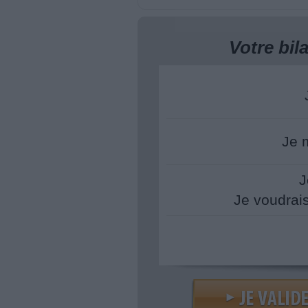
Votre bi
Je 
J
Je voudrai