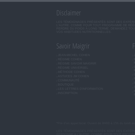
Disclaimer
LES TÉMOIGNAGES PRÉSENTÉS SONT DES EXPÉRIEN
L'AUTRE. COMME POUR TOUT PROGRAMME DE RÉÉQ
PERDRE DU POIDS À LONG TERME. DEMANDEZ TOUJ
VOS HABITUDES NUTRITIONNELLES.
Savoir Maigrir
F
JEAN-MICHEL COHEN
RÉGIME COHEN
RÉGIME SAVOIR MAIGRIR
RÉGIME UNIVERSEL
MÉTHODE COHEN
ASTUCES JM COHEN
COMMUNAUTÉ
BOUTIQUE
LES LETTRES D'INFORMATION
INSCRIPTION
*Prix d'un appel local. Ouvert de 9H00 à 15h du lundi a
LES TÉMOIGNAGES PRÉSENTÉS SONT DES EXPÉRIEN
PERSONNE A L'AUTRE. COMME POUR TOUT PROGRA