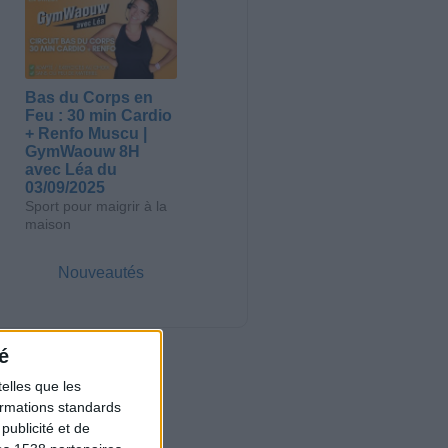
Bas du Corps en
Feu : 30 min Cardio
+ Renfo Muscu |
GymWaouw 8H
avec Léa du
03/09/2025
Sport pour maigrir à la
maison
Nouveautés
é
elles que les
formations standards
ublicité et de