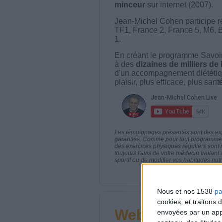
minceur
sur internet (2007).
Jean-Michel Cohen participe r
TF1, France 2, France 5, M6, 
1.
En créant le programme Savoir
à des
dizaines de milliers de
d'un accompagnement diététiq
plaisir, plus efficace, plus san
Les témoignages présentés sont des expé
garanties. Comme pour tout programme d
des exercices physiques réguliers sont
toujours l'avis de votre médecin traita
sportif ou de modifier vos habitudes nutr
Nous et nos 1538
pa
cookies, et traitons
Webinaires en 
envoyées par un appa