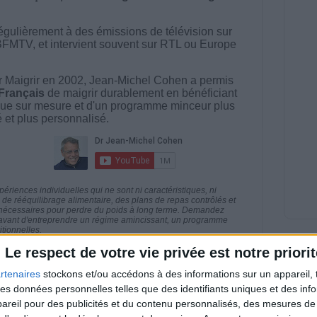
égulièrement à des émissions de télévision sur
BFMTV, et intervient souvent sur RTL ou Europe
 Maigrir en 2002, Jean-Michel Cohen a permis
 Français
de maigrir durablement en bénéficiant
ue sur mesure et d'un programme minceur plus
té et plus personnalisé.
riences individuelles qui ne sont ni caractéristiques, ni
e rééquilibrage alimentaire, des plans de repas contrôlés et
 nécessaires pour perdre du poids à long terme. Demandez
nt avant d'entreprendre un régime amincissant, un programme
itionnelles.
Le respect de votre vie privée est notre priorit
rtenaires
stockons et/ou accédons à des informations sur un appareil, t
 des données personnelles telles que des identifiants uniques et des in
direct
reil pour des publicités et du contenu personnalisés, des mesures de p
Voir tout