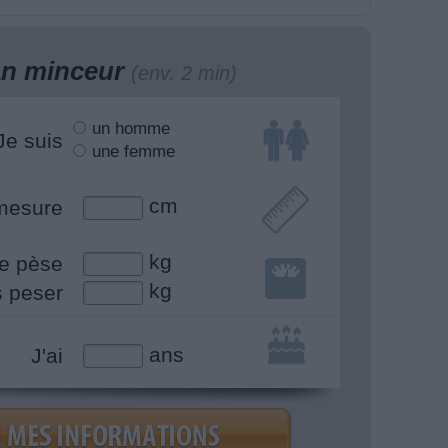
lan minceur
(env. 2 min)
un homme
Je suis
une femme
cm
mesure
kg
e pèse
kg
s peser
ans
J'ai