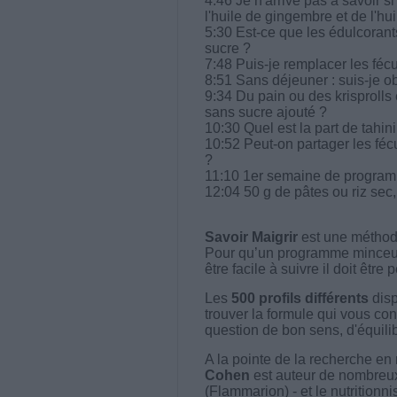
4:46 Je n'arrive pas à savoir si
l'huile de gingembre et de l'hu
5:30 Est-ce que les édulcoran
sucre ?
7:48 Puis-je remplacer les féc
8:51 Sans déjeuner : suis-je ob
9:34 Du pain ou des krisprolls e
sans sucre ajouté ?
10:30 Quel est la part de tahi
10:52 Peut-on partager les fécul
?
11:10 1er semaine de programm
12:04 50 g de pâtes ou riz sec, 
Savoir Maigrir
est une méthode
Pour qu’un programme minceur soi
être facile à suivre il doit être
Les
500 profils différents
disp
trouver la formule qui vous con
question de bon sens, d'équilibr
A la pointe de la recherche en 
Cohen
est auteur de nombreux 
(Flammarion) - et le nutritionni