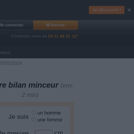
×
Je découvre !
Me connecter
M'inscrire
Contactez-nous au
04 11 88 01 12*
utique
 03/05/2024
re bilan minceur
(env.
2 min)
un homme
Je suis
une femme
cm
Je mesure