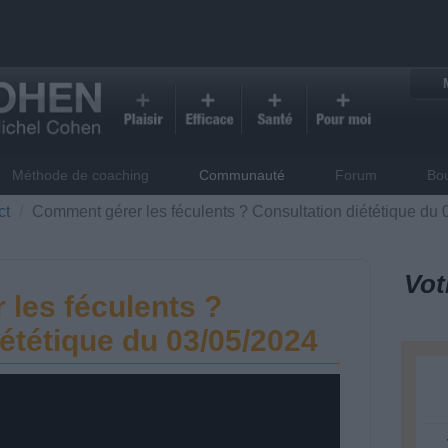
Méthode de coaching
Communauté
Forum
Bo
ct
Comment gérer les féculents ? Consultation diététique du
Vot
les féculents ?
ététique du 03/05/2024