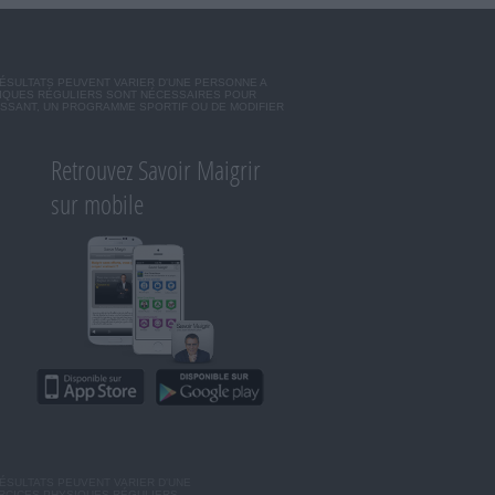
RÉSULTATS PEUVENT VARIER D'UNE PERSONNE A
SIQUES RÉGULIERS SONT NÉCESSAIRES POUR
ISSANT, UN PROGRAMME SPORTIF OU DE MODIFIER
Retrouvez Savoir Maigrir
sur mobile
ÉSULTATS PEUVENT VARIER D'UNE
ERCICES PHYSIQUES RÉGULIERS