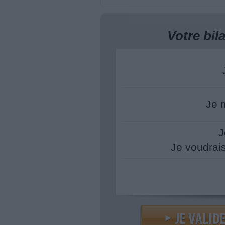
Votre bi
Je 
J
Je voudrai