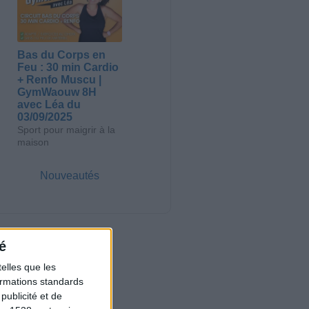
Bas du Corps en
Feu : 30 min Cardio
+ Renfo Muscu |
GymWaouw 8H
avec Léa du
03/09/2025
Sport pour maigrir à la
maison
Nouveautés
é
elles que les
formations standards
ublicité et de