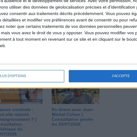
 d'audience et le développement de services.
Avec votre permission, n
s utiliser des données de géolocalisation précises et d’identification 
estions en live en participant à des vidéo-
ouvez consentir aux traitements décrits précédemment. Vous pouvez é
l et les diététiciennes du programme.
s détaillées et modifier vos préférences avant de consentir ou pour ref
lez noter que certains traitements de vos données personnelles peuven
 mais vous avez le droit de vous y opposer. Vous pouvez modifier vos 
tement à tout moment en revenant sur ce site et en cliquant sur le bouto
eb.
 plan à 1600
Comment perdre le
lories est-il trop
dernier kilo avant la
pieux ?
stabilisation ? |
nsultation
Consultation
ététique du
diététique du
PLUS D'OPTIONS
J'ACCEPTE
/08/2026
29/07/2026
aisse viscérale :
En direct avec Jean-
ut-elle ralentir
Michel Cohen |
amaigrissement ? |
Consultation privée
nsultation
du 20/07/2026
ététique du
/07/2026