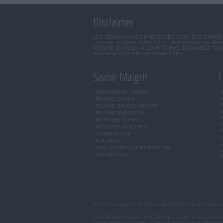
Disclaimer
LES TÉMOIGNAGES PRÉSENTÉS SONT DES EXPÉRIEN
L'AUTRE. COMME POUR TOUT PROGRAMME DE RÉÉQ
PERDRE DU POIDS À LONG TERME. DEMANDEZ TOUJ
VOS HABITUDES NUTRITIONNELLES.
Savoir Maigrir
F
JEAN-MICHEL COHEN
RÉGIME COHEN
RÉGIME SAVOIR MAIGRIR
RÉGIME UNIVERSEL
MÉTHODE COHEN
ASTUCES JM COHEN
COMMUNAUTÉ
BOUTIQUE
LES LETTRES D'INFORMATION
INSCRIPTION
*Prix d'un appel local. Ouvert de 9H00 à 15h du lundi a
LES TÉMOIGNAGES PRÉSENTÉS SONT DES EXPÉRIEN
PERSONNE A L'AUTRE. COMME POUR TOUT PROGRA