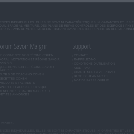
CES INDIVIDUELLES. ELLES NE SONT NI CARACTÉRISTIQUES, NI GARANTIES ET LES 
UILIBRAGE ALIMENTAIRE, DES PLANS DE REPAS CONTRÔLÉS ET DES EXERCICES PHY
OURS L'AVIS DE VOTRE MÉDECIN TRAITANT AVANT D'ENTREPRENDRE UN RÉGIME AMINC
orum Savoir Maigrir
Support
JE COMMENCE MON RÉGIME COHEN
CONTACT
MORAL, MOTIVATION ET RÉGIME SAVOIR
RAPPELEZ-MOI
MAIGRIR
CONDITIONS D'UTILISATION
QUESTIONS SUR LE RÉGIME SAVOIR
AIDE - FAQ
MAIGRIR
CHARTE SUR LA VIE PRIVÉE
OUTILS DE COACHING COHEN
BLOG DE JEAN MICHEL
RECETTES COHEN
MOT DE PASSE OUBLIÉ
PRODUITS ET ALIMENTS
SPORT ET EXERCICE PHYSIQUE
RENCONTRES SAVOIR MAIGRIR ET
PETITES ANNONCES
u vendredi.
CES INDIVIDUELLES. ELLES NE SONT NI CARACTÉRISTIQUES, NI GARANTIES ET LES R
MME DE RÉÉQUILIBRAGE ALIMENTAIRE, DES PLANS DE REPAS CONTRÔLÉS ET DES EX