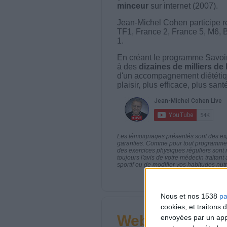
minceur
sur internet (2007).
Jean-Michel Cohen participe r
TF1, France 2, France 5, M6, 
1.
En créant le programme Savoir
à des
dizaines de milliers de
d'un accompagnement diététiq
plaisir, plus efficace, plus san
Les témoignages présentés sont des expé
garanties. Comme pour tout programme d
des exercices physiques réguliers sont
toujours l'avis de votre médecin traita
sportif ou de modifier vos habitudes nutr
Nous et nos 1538
pa
cookies, et traitons
Webinaires en 
envoyées par un appa