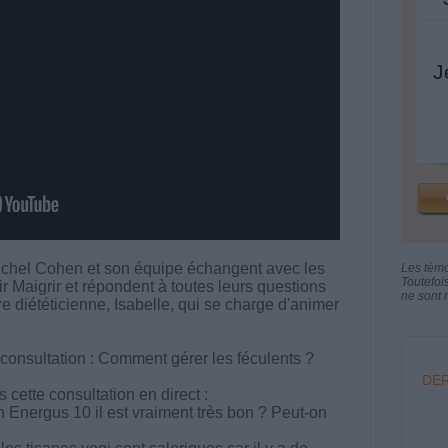
J
chel Cohen et son équipe échangent avec les
Les tém
Toutefoi
aigrir et répondent à toutes leurs questions
ne sont n
tre diététicienne, Isabelle, qui se charge d'animer
 consultation : Comment gérer les féculents ?
DER
cette consultation en direct :
n Energus 10 il est vraiment très bon ? Peut-on