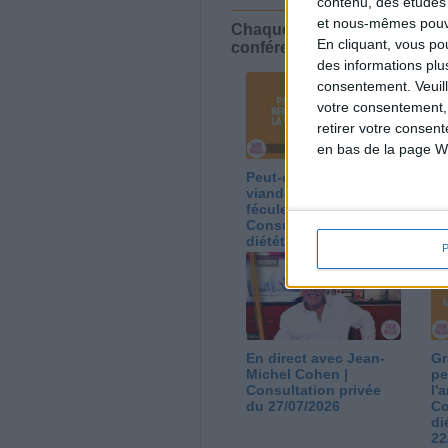
contenu, des études
et nous-mêmes pouvon
Chaque semaine, posez vos qu
En cliquant, vous p
conférences avec Jean-Miche
des informations plu
consentement.
Veuil
votre consentement,
retirer votre consen
en bas de la page W
Peut-on remplacer la
Le
viande par des
ca
féculents ?
co
Consultation
Co
diététique du
di
05/08/2026
03
En direct avec Jean-
Gr
Michel Cohen |
pe
Consultation privée
l'
du 27/07/2026
Co
di
22