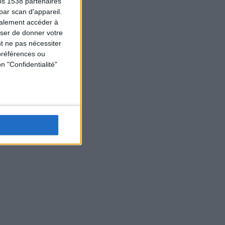
os 1538 partenaires
par scan d'appareil.
galement accéder à
user de donner votre
t ne pas nécessiter
préférences ou
n "Confidentialité"