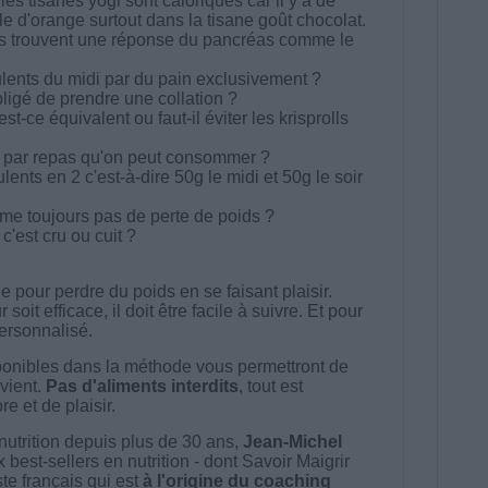
 les tisanes yogi sont caloriques car il y a de
ile d'orange surtout dans la tisane goût chocolat.
ts trouvent une réponse du pancréas comme le
ulents du midi par du pain exclusivement ?
ligé de prendre une collation ?
st-ce équivalent ou faut-il éviter les krisprolls
ni par repas qu'on peut consommer ?
ents en 2 c'est-à-dire 50g le midi et 50g le soir
e toujours pas de perte de poids ?
c'est cru ou cuit ?
 pour perdre du poids en se faisant plaisir.
t efficace, il doit être facile à suivre. Et pour
 personnalisé.
onibles dans la méthode vous permettront de
vient.
Pas d'aliments interdits
, tout est
e et de plaisir.
nutrition depuis plus de 30 ans,
Jean-Michel
best-sellers en nutrition - dont Savoir Maigrir
ste français qui est
à l'origine du coaching