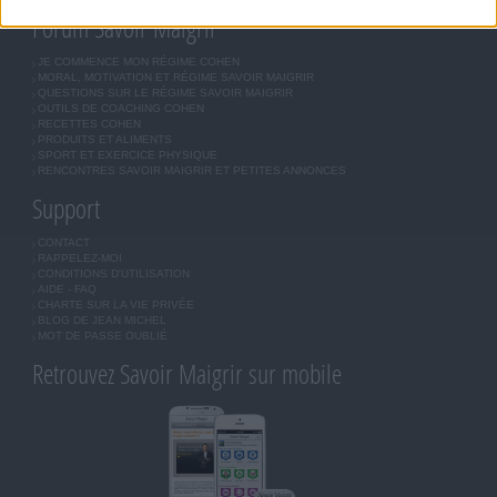
Forum Savoir Maigrir
JE COMMENCE MON RÉGIME COHEN
MORAL, MOTIVATION ET RÉGIME SAVOIR MAIGRIR
QUESTIONS SUR LE RÉGIME SAVOIR MAIGRIR
OUTILS DE COACHING COHEN
RECETTES COHEN
PRODUITS ET ALIMENTS
SPORT ET EXERCICE PHYSIQUE
RENCONTRES SAVOIR MAIGRIR ET PETITES ANNONCES
Support
CONTACT
RAPPELEZ-MOI
CONDITIONS D'UTILISATION
AIDE - FAQ
CHARTE SUR LA VIE PRIVÉE
BLOG DE JEAN MICHEL
MOT DE PASSE OUBLIÉ
Retrouvez Savoir Maigrir sur mobile