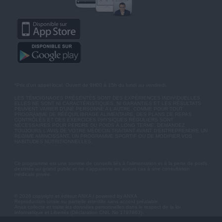
*Prix d'un appel local. Ouvert de 9H00 à 15h du lundi au vendredi.
LES TÉMOIGNAGES PRÉSENTÉS SONT DES EXPÉRIENCES INDIVIDUELLES.
ELLES NE SONT NI CARACTÉRISTIQUES, NI GARANTIES ET LES RÉSULTATS
PEUVENT VARIER D'UNE PERSONNE A L'AUTRE. COMME POUR TOUT
PROGRAMME DE RÉÉQUILIBRAGE ALIMENTAIRE, DES PLANS DE REPAS
CONTRÔLÉS ET DES EXERCICES PHYSIQUES RÉGULIERS SONT
NÉCESSAIRES POUR PERDRE DU POIDS À LONG TERME. DEMANDEZ
TOUJOURS L'AVIS DE VOTRE MÉDECIN TRAITANT AVANT D'ENTREPRENDRE UN
RÉGIME AMINCISSANT, UN PROGRAMME SPORTIF OU DE MODIFIER VOS
HABITUDES NUTRITIONNELLES.
Ce programme est une somme de conseils liés à l'alimentation et à la perte de poids
destinés au grand public et ne s'apparente en aucun cas à une consultation
médicale privée.
© 2026 copyright et éditeur ANXA / powered by ANXA
Reproduction totale ou partielle interdite sans accord préalable.
Anxa collecte et traite les données personnelles dans le respect de la loi
Informatique et Libertés (Déclaration CNIL No 1787863).