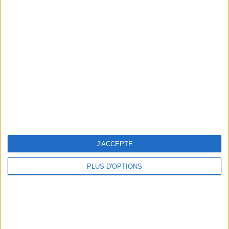
Votre bilan minceur
(env. 2
min)
un homme
Je suis
une femme
cm
Je mesure
J'ACCEPTE
kg
Je pèse
kg
Je voudrais
PLUS D'OPTIONS
peser
ans
J'ai