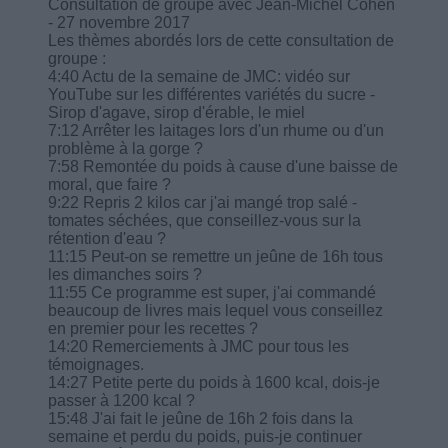
Consultation de groupe avec Jean-Michel Cohen
- 27 novembre 2017
Les thèmes abordés lors de cette consultation de
groupe :
4:40 Actu de la semaine de JMC: vidéo sur
YouTube sur les différentes variétés du sucre -
Sirop d'agave, sirop d'érable, le miel
7:12 Arrêter les laitages lors d'un rhume ou d'un
problème à la gorge ?
7:58 Remontée du poids à cause d'une baisse de
moral, que faire ?
9:22 Repris 2 kilos car j'ai mangé trop salé -
tomates séchées, que conseillez-vous sur la
rétention d'eau ?
11:15 Peut-on se remettre un jeûne de 16h tous
les dimanches soirs ?
11:55 Ce programme est super, j'ai commandé
beaucoup de livres mais lequel vous conseillez
en premier pour les recettes ?
14:20 Remerciements à JMC pour tous les
témoignages.
14:27 Petite perte du poids à 1600 kcal, dois-je
passer à 1200 kcal ?
15:48 J'ai fait le jeûne de 16h 2 fois dans la
semaine et perdu du poids, puis-je continuer