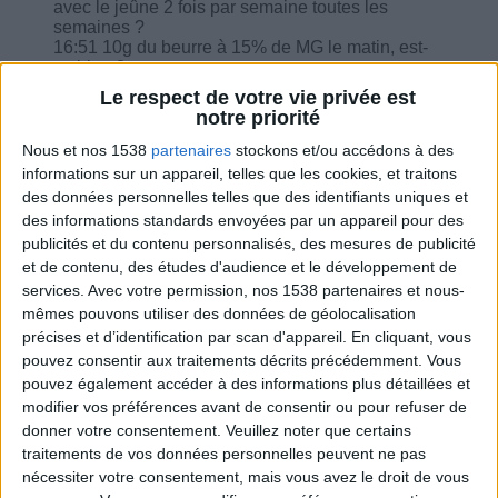
avec le jeûne 2 fois par semaine toutes les
semaines ?
16:51 10g du beurre à 15% de MG le matin, est-
ce bien ?
17:30 Je ne prends pas de tartines avec du
Le respect de votre vie privée est
beurre, dois-je augmenter la portion d'huile dans
notre priorité
la journée ?
18:13 Comment gérer les stimulations
Nous et nos 1538
partenaires
stockons et/ou accédons à des
alimentaires ?
informations sur un appareil, telles que les cookies, et traitons
19:30 Comment inclure les graines de chia dans
des données personnelles telles que des identifiants uniques et
le programme ?
des informations standards envoyées par un appareil pour des
publicités et du contenu personnalisés, des mesures de publicité
et de contenu, des études d'audience et le développement de
services.
Avec votre permission, nos 1538 partenaires et nous-
mêmes pouvons utiliser des données de géolocalisation
Combien de kilos souhaitez-vous perdre ?
précises et d’identification par scan d'appareil. En cliquant, vous
pouvez consentir aux traitements décrits précédemment. Vous
Moins de
De 5 à 10
Plus de
pouvez également accéder à des informations plus détaillées et
5 kilos
kilos
10 kilos
modifier vos préférences avant de consentir ou pour refuser de
donner votre consentement.
Veuillez noter que certains
traitements de vos données personnelles peuvent ne pas
nécessiter votre consentement, mais vous avez le droit de vous