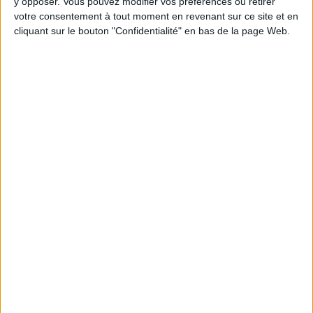
Webinaires en direct
y opposer. Vous pouvez modifier vos préférences ou retirer
Voir tout
votre consentement à tout moment en revenant sur ce site et en
Chaque semaine, posez vos questions en live
cliquant sur le bouton "Confidentialité" en bas de la page Web.
en participant à des vidéo-conférences avec
Jean-Michel et les diététiciennes du
programme.
Peut-on remplacer la viande par des féculents
? Consultation diététique du 05/08/2026