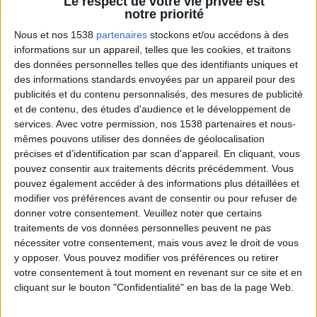
Le respect de votre vie privée est
notre priorité
Nous et nos 1538
partenaires
stockons et/ou accédons à des
informations sur un appareil, telles que les cookies, et traitons
des données personnelles telles que des identifiants uniques et
des informations standards envoyées par un appareil pour des
publicités et du contenu personnalisés, des mesures de publicité
et de contenu, des études d'audience et le développement de
services.
Avec votre permission, nos 1538 partenaires et nous-
Peut-on remplacer la viande par des féculents
mêmes pouvons utiliser des données de géolocalisation
? Consultation diététique du 05/08/2026
précises et d’identification par scan d'appareil. En cliquant, vous
pouvez consentir aux traitements décrits précédemment. Vous
pouvez également accéder à des informations plus détaillées et
modifier vos préférences avant de consentir ou pour refuser de
donner votre consentement.
Veuillez noter que certains
traitements de vos données personnelles peuvent ne pas
nécessiter votre consentement, mais vous avez le droit de vous
y opposer. Vous pouvez modifier vos préférences ou retirer
votre consentement à tout moment en revenant sur ce site et en
cliquant sur le bouton "Confidentialité" en bas de la page Web.