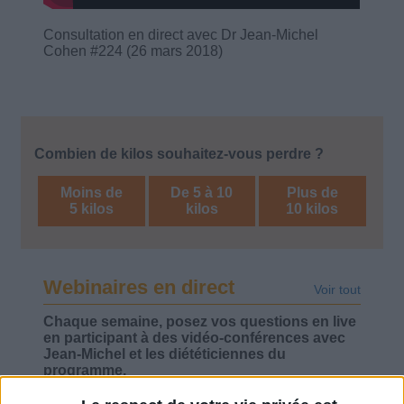
Consultation en direct avec Dr Jean-Michel
Cohen #224 (26 mars 2018)
Combien de kilos souhaitez-vous perdre ?
Moins de
De 5 à 10
Plus de
5 kilos
kilos
10 kilos
Webinaires en direct
Voir tout
Chaque semaine, posez vos questions en live
en participant à des vidéo-conférences avec
Jean-Michel et les diététiciennes du
programme.